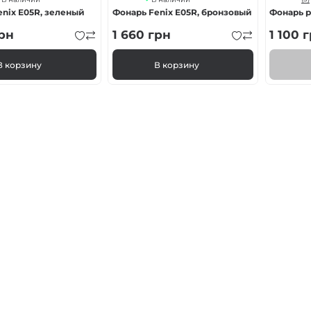
nix E05R, зеленый
Фонарь Fenix E05R, бронзовый
Фонарь ру
рн
1 660
грн
1 100
г
В корзину
В корзину