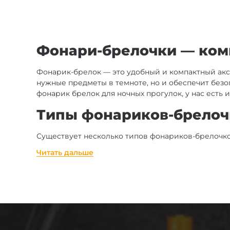
Фонари-брелочки — ком
Фонарик-брелок — это удобный и компактный акс
нужные предметы в темноте, но и обеспечит безо
фонарик брелок для ночных прогулок, у нас есть 
Типы фонариков-брелоч
Существует несколько типов фонариков-брелочков
которые можно найти в нашем магазине:
Читать дальше
Фонарь брелок LED
LED фонарик брелок — это один из самых попу
использования, так как имеет длительное вре
Фонарик брелок аккумуляторный
Для тех, кто не хочет часто менять батарейк
позволяют заряжать фонарик в любое время.