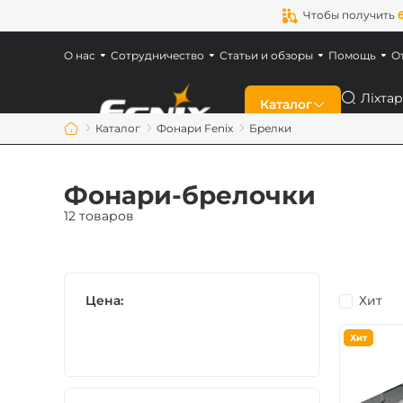
Чтобы получить
О нас
Сотрудничество
Статьи и обзоры
Помощь
О
Поиск
Каталог
Каталог
Фонари Fenix
Брелки
Скидки
Фонари-брелочки
Новинки
12 товаров
Фонари Fenix
Цена:
Хит
Фонари для военн
Хит
Аккумуляторы Fen