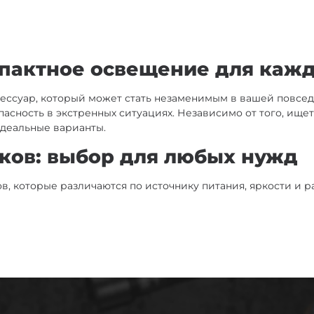
пактное освещение для кажд
ессуар, который может стать незаменимым в вашей повсед
пасность в экстренных ситуациях. Независимо от того, ищ
идеальные варианты.
ков: выбор для любых нужд
, которые различаются по источнику питания, яркости и р
лярных вариантов благодаря своей яркости и энергоэффек
мя работы и занимает минимум места.
и, аккумуляторные фонарики-брелочки — отличное решение.