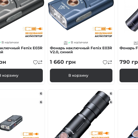
ва Fenix
онарей
(3)
(4)
В наличии
В наличии
аключный Fenix E03R
Фонарь наключный Fenix ​​E03R
Фонарь F
ый
V2.0, синий
рн
1 660
грн
790
гр
В корзину
В корзину
6
6
6
6