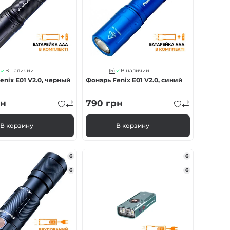
(5)
В наличии
В наличии
enix E01 V2.0, черный
Фонарь Fenix E01 V2.0, синий
н
790
грн
В корзину
В корзину
6
6
6
6