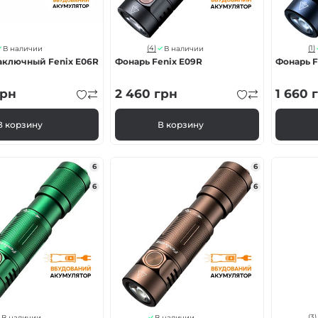
(4)
(1)
В наличии
В наличии
аключный Fenix E06R
Фонарь Fenix E09R
Фонарь F
рн
2 460
грн
1 660
г
В корзину
В корзину
6
6
6
6
(3)
В наличии
В наличии