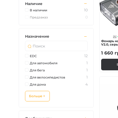
Наличие
Зарядные устройст
10
В наличии
0
Предзаказ
Аксессуары для ф
Назначение
(4)
Фонарь н
V2.0, сер
1 660
г
12
EDC
1
Для автомобиля
1
Для бега
1
Для велосипедистов
4
Для дома
Больше