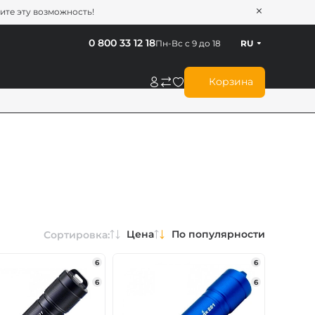
тите эту возможность!
0 800 33 12 18
Пн-Вс с 9 до 18
RU
Корзина
Цена
По популярности
Сортировка:
6
6
6
6