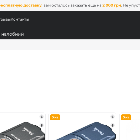
бесплатную доставку
, вам осталось заказать еще на
2 000 грн
. Не упус
тзывы
Контакты
ых
6
6
Хит
Хит
6
6
ix