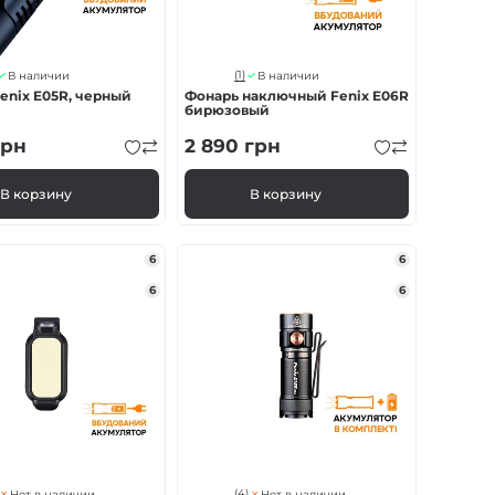
(1)
В наличии
В наличии
enix E05R, черный
Фонарь наключный Fenix E06R
бирюзовый
рн
2 890
грн
В корзину
В корзину
6
6
6
6
(4)
Нет в наличии
Нет в наличии