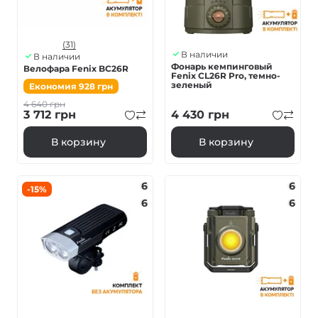
(31)
В наличии
В наличии
Фонарь кемпинговый
Велофара Fenix BC26R
Fenix ​​CL26R Pro, темно-
зеленый
Економия
928
грн
4 640
грн
3 712
грн
4 430
грн
В корзину
В корзину
6
6
-15%
6
6