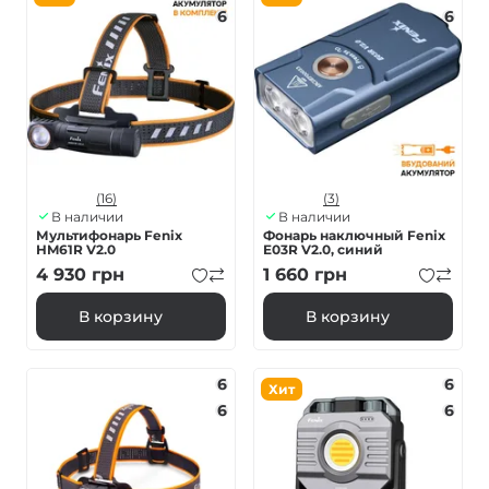
6
6
(16)
(3)
В наличии
В наличии
Мультифонарь Fenix
Фонарь наключный Fenix ​​
HM61R V2.0
E03R V2.0, синий
4 930
грн
1 660
грн
В корзину
В корзину
6
6
Хит
6
6