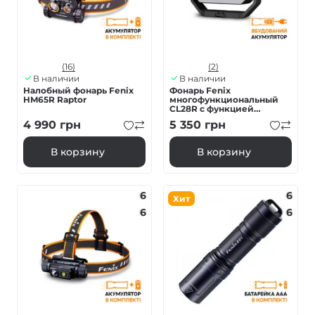
(16)
(2)
В наличии
В наличии
Налобный фонарь Fenix
Фонарь Fenix
HM65R Raptor
многофункциональный
CL28R с функцией
Powerbank (10 000 mAh)
4 990
грн
5 350
грн
В корзину
В корзину
6
6
Хит
6
6