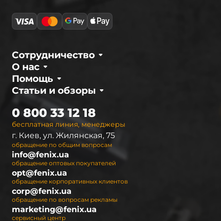
отличаются высокой надежностью,
неприхотливостью и долговечностью, которые
подтверждены многочисленными тестами и
испытаниями. Уверенность в качестве дает
возможность компании предоставлять
Сотрудничество
официальную гарантию 2 года на любую
О нас
модель.
Помощь
Статьи и обзоры
Интернет-магазин
fenix.ua
– официальный
дистрибьютор в Украине. Мы предлагаем
0 800 33 12 18
полный ассортимент светодиодных фонарей
бесплатная линия, менеджеры
Fenix, а также необходимые аксессуары к ним.
г. Киев, ул. Жилянская, 75
Чтобы покупателям было легче
обращение по общим вопросам
ориентироваться при выборе осветительных
info@fenix.ua
устройств, они разделены на серии. В
обращение оптовых покупателей
opt@fenix.ua
настоящее время ассортимент Феникс
обращение корпоративных клиентов
представлен 9 сериями ручных фонарей, 2
corp@fenix.ua
сериями налобных фонарей и 2 видами led
обращение по вопросам рекламы
marketing@fenix.ua
фонарей для велосипедистов (велофары).
сервисный центр