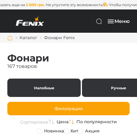
еще на
2 000 грн
. Не упустите эту возможность!
Чтобы получить
беспл
Меню
Каталог
Фонари Fenix
Фонари
167 товаров
Налобные
Ручные
Фильтрация
Цена
По популярности
Сортировка:
Новинка
Хит
Акция