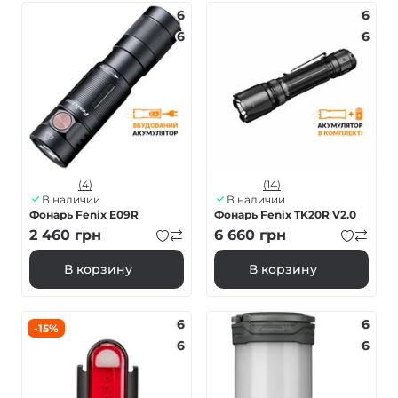
6
6
6
6
(4)
(14)
В наличии
В наличии
Фонарь Fenix E09R
Фонарь Fenix TK20R V2.0
2 460
грн
6 660
грн
В корзину
В корзину
6
6
-15%
6
6