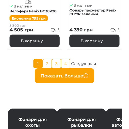
(16)
В наличии
В наличии
Фонарь прожектор Fenix ​​
Велофара Fenix BC30V20
CL27R зеленый
Економия
795
грн
5 300
грн
4 505
грн
4 390
грн
В корзину
В корзину
Текущая
1
2
3
4
Следующая
Страница
Страница
Страница
Следующая
страница
страница
Нумерация
Показать больше
страниц
Фонари для
Фонари для
Фона
охоты
рыбалки
автолю