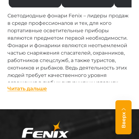
Светодиодные фонари Fenix – лидеры продаж
в среде профессионалов и тех, для кого
портативные осветительные приборы
являются предметом первой необходимости.
Фонари и фонарики являются неотъемлемой
частью снаряжения спасателей, охранников,
работников спецслужб, а также туристов,
охотников и рыбаков. Ведь деятельность этих
людей требует качественного уровня
освещения в любых ситуациях и условиях,
Читать дальше
даже экстремальных.
Фонари производства Fenix – настоящие «лучи
солнца в кармане». Каждый, от сверхмощного
Вверх
профессионального фонаря с LED до
миниатюрного брелка-фонарика, достойно
выполняют свою работу. Фонари Феникс