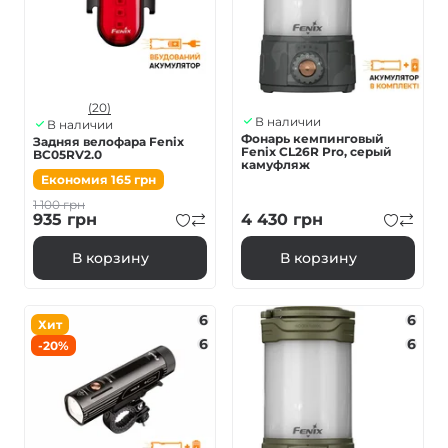
(20)
В наличии
В наличии
Фонарь кемпинговый
Задняя велофара Fenix
Fenix ​​CL26R Pro, серый
BC05RV2.0
камуфляж
Економия
165
грн
1 100
грн
935
грн
4 430
грн
В корзину
В корзину
6
6
Хит
6
6
-20%