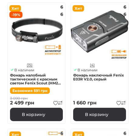
6
6
Хит
Хит
6
6
-19%
(15)
(4)
В наличии
В наличии
Фонарь налобный
Фонарь наключный Fenix
тактический с красным
E03R V2.0, серый
светом Fenix Scout (HM23
V2.0) | Лимитированная
Економия
591
грн
серия
3 090
грн
2 499
грн
1 660
грн
В корзину
В корзину
6
6
Хит
Хит