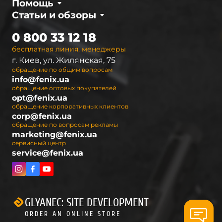
Помощь
приборам в показателях яркости и
Статьи и обзоры
долговечности. Благодаря тому, что все
основные детали, включая источник питания,
0 800 33 12 18
располагаются в одном корпусе, такие фонари
бесплатная линия, менеджеры
подходят для эксплуатации во время занятий
г. Киев, ул. Жилянская, 75
спортом и выполнения бытовых задач.
обращение по общим вопросам
info@fenix.ua
Основная часть фонарей данной линейки
обращение оптовых покупателей
оснащена пластиковым корпусом. Они
opt@fenix.ua
совместимы с элементами питания разного
обращение корпоративных клиентов
corp@fenix.ua
типа:
обращение по вопросам рекламы
marketing@fenix.ua
АА;
сервисный центр
ААА;
service@fenix.ua
CR123A;
Li-ion 18650.
Рекомендации по выбору элементов питания,
GLYANEC: SITE DEVELOPMENT
их количество и расчетное время работы
ORDER AN ONLINE STORE