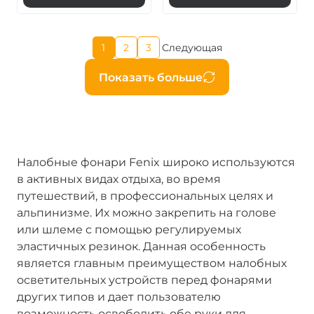
Текущая
1
2
3
Следующая
Страница
Страница
Следующая
страница
страница
Нумерация
Показать больше
страниц
Налобные фонари Fenix широко используются
в активных видах отдыха, во время
путешествий, в профессиональных целях и
альпинизме. Их можно закрепить на голове
или шлеме с помощью регулируемых
эластичных резинок. Данная особенность
является главным преимуществом налобных
осветительных устройств перед фонарями
других типов и дает пользователю
возможность освободить обе руки для