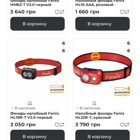
Фонарь налобный Fenix ​​
Налобный фонарь Fenix
HM62-T V2.0 черный
HL16 AAA, розовый
3 640
грн
1 660
грн
В корзину
В корзину
6
6
6
6
(2)
(1)
В наличии
В наличии
Фонарь налобный Fenix
Налобный фонарь Fenix
HL18R-T V2.0 черный
HL32R-T, красный
3 050
грн
3 790
грн
В корзину
В корзину