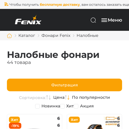
тобы получить
бесплатную доставку
, вам осталось заказать еще на
2 0
Меню
Каталог
Фонари Fenix
Налобные
Налобные фонари
44 товара
Фильтрация
Цена
По популярности
Сортировка:
Новинка
Хит
Акция
6
6
Хит
Хит
6
6
-19%