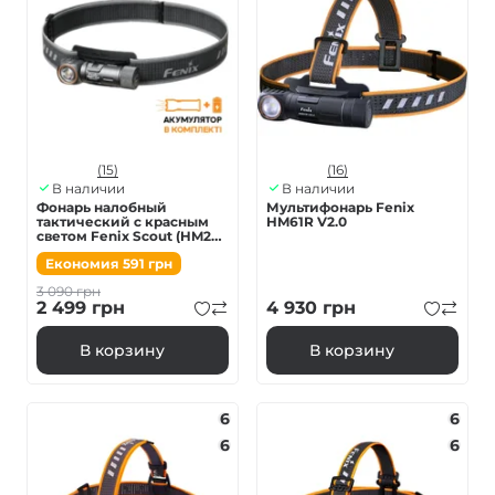
(15)
(16)
В наличии
В наличии
Фонарь налобный
Мультифонарь Fenix
тактический с красным
HM61R V2.0
светом Fenix Scout (HM23
V2.0) | Лимитированная
Економия
591
грн
серия
3 090
грн
2 499
грн
4 930
грн
В корзину
В корзину
6
6
6
6