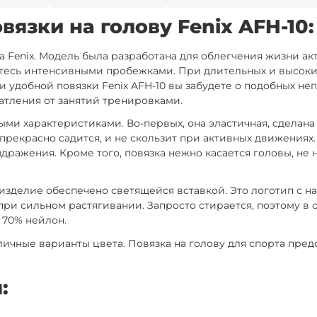
язки на голову Fenix AFH-10:
а Fenix. Модель была разработана для облегчения жизни а
етесь интенсивными пробежками. При длительных и высок
удобной повязки Fenix AFH-10 вы забудете о подобных непри
атления от занятий тренировками.
ми характеристиками. Во-первых, она эластичная, сделана
рекрасно садится, и не скользит при активных движениях.
дражения. Кроме того, повязка нежно касается головы, не н
 изделие обеспечено светящейся вставкой. Это логотип с 
при сильном растягивании. Запросто стирается, поэтому в 
и 70% нейлон.
чные варианты цвета. Повязка на голову для спорта предс
: