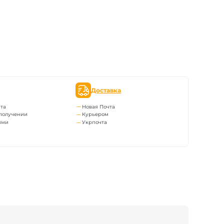
Доставка
та
Новая Почта
получении
Курьером
ями
Укрпочта