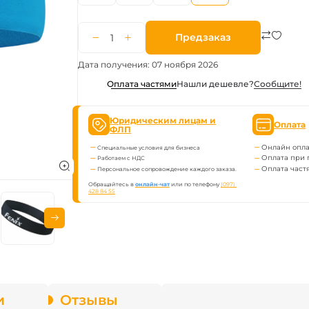
ва Fenix
Предзаказ
онарей
Дата получения: 07 ноября 2026
Нашли дешевле?
Сообщите!
Оплата частями
Юридическим лицам и
Оплата
ФЛП
Онлайн опла
Специальные условия для бизнеса
Оплата при 
Работаем с НДС
Оплата част
Персональное сопровождение каждого заказа.
Обращайтесь в
онлайн-чат
или по телефону
(097) 
428 84 55
и
Отзывы