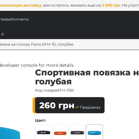
бесплатную доставку
, вам осталось заказать еще на
2 000 грн
. Не упус
тзывы
Контакты
язка на голову Fenix AFH-10, голубая
veloper console for more details.
Спортивная повязка на
голубая
Код товара
AFH-10bl
260
грн
Предзаказ
ых
Цвет
ix