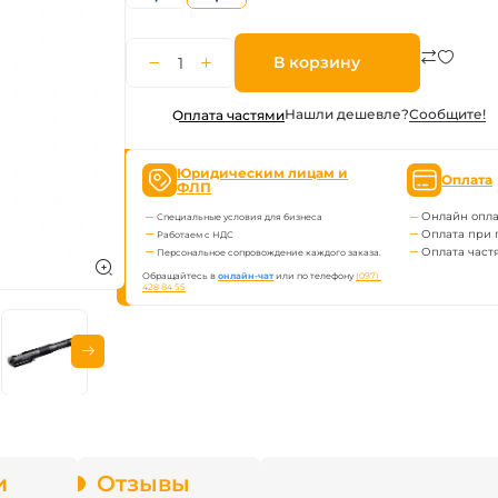
ва Fenix
В корзину
онарей
Нашли дешевле?
Сообщите!
Оплата частями
Юридическим лицам и
Оплата
ФЛП
Онлайн опла
Специальные условия для бизнеса
Оплата при 
Работаем с НДС
Оплата част
Персональное сопровождение каждого заказа.
Обращайтесь в
онлайн-чат
или по телефону
(097) 
428 84 55
и
Отзывы