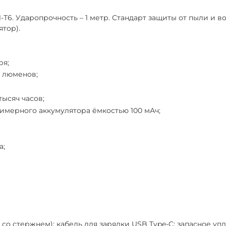
6. Ударопрочность – 1 метр. Стандарт защиты от пыли и вод
ятор).
ря;
0 люменов;
ысяч часов;
имерного аккумулятора ёмкостью 100 мАч;
а;
те со стержнем); кабель для зарядки USB Type-C; запасное 