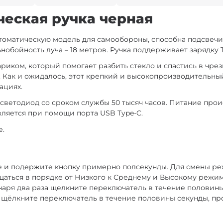
ческая ручка черная
втоматическую модель для самообороны, способна подсвечи
нобойность луча – 18 метров. Ручка поддерживает зарядку T
иком, который помогает разбить стекло и спастись в чрез
. Как и ожидалось, этот крепкий и высокопроизводительны
ациях.
 светодиод со сроком службы 50 тысяч часов. Питание про
вляется при помощи порта USB Type-C.
е.
 и подержите кнопку примерно полсекунды. Для смены р
ещаться в порядке от Низкого к Среднему и Высокому режи
ря два раза щелкните переключатель в течение половины 
ы щёлкните переключатель в течение половины секунды, пр