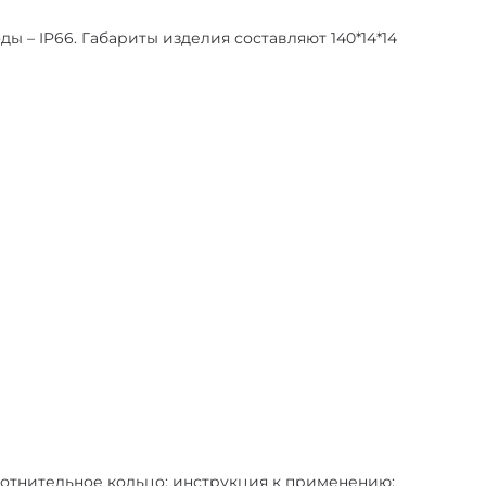
ы – IP66. Габариты изделия составляют 140*14*14
уплотнительное кольцо; инструкция к применению;