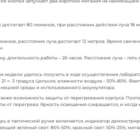
е кнопки запускает два коротких мигания на наименьшем р
достигает 80 люменов, при расстоянии действия луча 18 м
люменов, расстояние луча достигает 12 метров. Время свеч
м.
ну, длительность работы – 26 часов. Расстояние луча – пять
я модели удалось получить в ходе осуществления лабора
21 +- 3 градуса Цельсия, влажности воздуха – 50%-80%. Ф
внешней среды и использованного аккумулятора.
также возможность защиты от перегревания корпуса. Поэто
ты от перегрева. Яркость освещения сокращается, и когда 
арь в тактической ручке включается, индикатор демонстрир
гающий зелёный свет: 85%-50%; красный свет: 50%-25%; миг