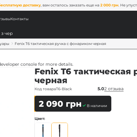
бесплатную доставку
, вам осталось заказать еще на
2 000 грн
. Не упус
тзывы
Контакты
суары
Fenix T6 тактическая ручка с фонариком черная
veloper console for more details.
Fenix T6 тактическая
черная
5.0
2 отзыва
Код товара
T6-Black
2 090
грн
В наличии
ых
Цвет
ix