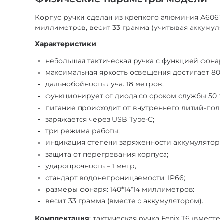
Корпус ручки сделан из крепкого алюминия А6061-Т
миллиметров, весит 33 грамма (учитывая аккумул
Характеристики
:
небольшая тактическая ручка с функцией фона
максимальная яркость освещения достигает 8
дальнобойность луча: 18 метров;
функционирует от диода со сроком службы 50 т
питание происходит от внутреннего литий-пол
заряжается через USB Type-C;
три режима работы;
индикация степени заряженности аккумулятор
защита от перегревания корпуса;
ударопрочность – 1 метр;
стандарт водонепроницаемости: IP66;
размеры фонаря: 140*14*14 миллиметров;
весит 33 грамма (вместе с аккумулятором).
Комплектация
: тактическая ручка Fenix T6 (вмес