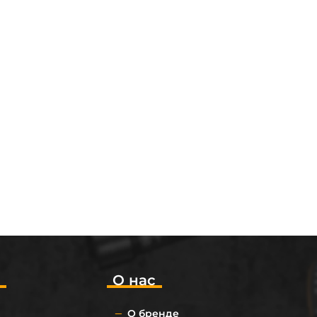
о
О нас
О бренде