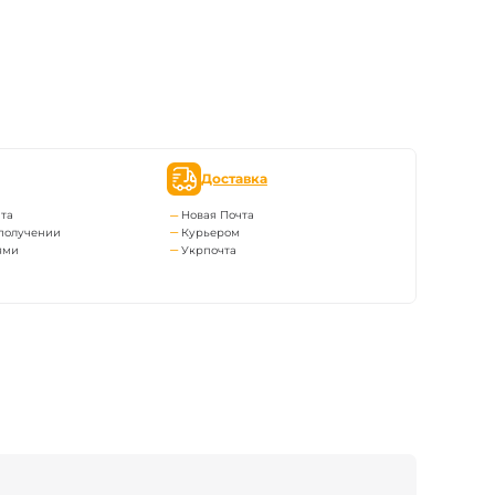
Доставка
та
Новая Почта
получении
Курьером
ями
Укрпочта