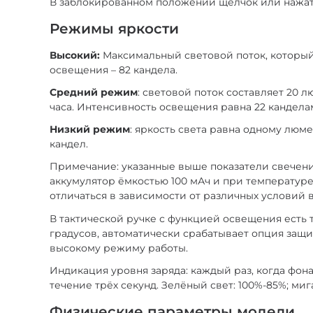
В заблокированном положении щелчок или нажати
Режимы яркости
Высокий:
Максимальный световой поток, который 
освещения – 82 кандела.
Средний режим
: световой поток составляет 20 
часа. Интенсивность освещения равна 22 кандела
Низкий режим
: яркость света равна одному люме
кандел.
Примечание: указанные выше показатели свечени
аккумулятор ёмкостью 100 мАч и при температуре 
отличаться в зависимости от различных условий 
В тактической ручке с функцией освещения есть 
градусов, автоматически срабатывает опция защи
высокому режиму работы.
Индикация уровня заряда: каждый раз, когда фон
течение трёх секунд. Зелёный свет: 100%-85%; ми
Физические параметры модели