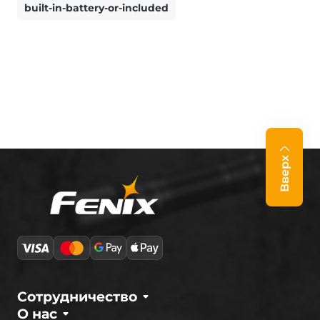
built-in-battery-or-included
Вверх
Сотрудничество
О нас