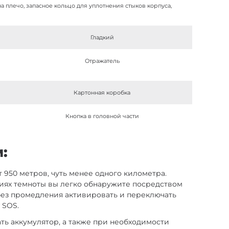
на плечо, запасное кольцо для уплотнения стыков корпуса,
я
Гладкий
й
Отражатель
Картонная коробка
е
Кнопка в головной части
:
т 950 метров, чуть менее одного километра.
иях темноты вы легко обнаружите посредством
без промедления активировать и переключать
 SOS.
ть аккумулятор, а также при необходимости