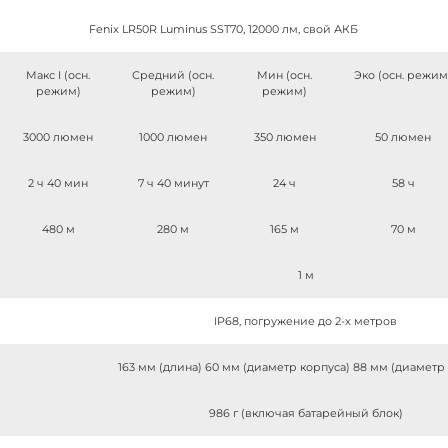
Fenix LR50R Luminus SST70, 12000 лм, свой АКБ
Макс I (осн.
Средний (осн.
Мин (осн.
Эко (осн. режим
режим)
режим)
режим)
3000 люмен
1000 люмен
350 люмен
50 люмен
2 ч 40 мин
7 ч 40 минут
24 ч
58 ч
480 м
280 м
165 м
70 м
1 м
IP68, погружение до 2-х метров
163 мм (длина) 60 мм (диаметр корпуса) 88 мм (диаметр
986 г (включая батарейный блок)