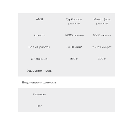
ANSI
Турбо (осн.
Макс II (осн.
режим)
режим)
Яркость
12000 люмен
6000 люмен
Время работы
1 ч 50 мин*
2 ч 20 минут*
Дистанция
950 м
690 м
Ударопрочность
Водонепроницаемость
Размеры
Вес