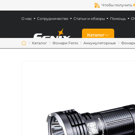
Чтобы получить
О нас
Сотрудничество
Статьи и обзоры
Помощь
О
Каталог
Каталог
Фонари Fenix
Аккумуляторные
Фонарь
Скидки
Новинки
Фонари Fenix
Фонари для военн
Аккумуляторы Fen