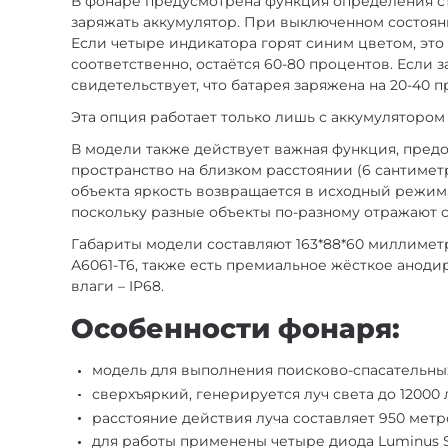
В фонаре предусмотрена функция определения сте
заряжать аккумулятор. При выключенном состояни
Если четыре индикатора горят синим цветом, это з
соответственно, остаётся 60-80 процентов. Если 
свидетельствует, что батарея заряжена на 20-40 
Эта опция работает только лишь с аккумулятором 
В модели также действует важная функция, пред
пространство на близком расстоянии (6 сантимет
объекта яркость возвращается в исходный режим, 
поскольку разные объекты по-разному отражают с
Габариты модели составляют 163*88*60 миллимет
А6061-Т6, также есть премиальное жёсткое аноди
влаги – IP68.
Особенности фонаря:
модель для выполнения поисково-спасательных
сверхъяркий, генерируется луч света до 12000
расстояние действия луча составляет 950 метр
для работы применены четыре диода Luminus 