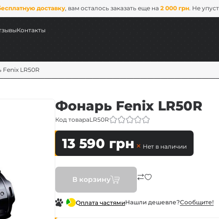
бесплатную доставку
, вам осталось заказать еще на
2 000 грн
. Не упус
тзывы
Контакты
 Fenix LR50R
Фонарь Fenix LR50R
Код товара
LR50R
13 590
грн
Нет в наличии
ых
В корзину
ix
Нашли дешевле?
Сообщите!
Оплата частями