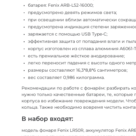
батарея: Fenix ARB-L52-16000;
предусмотрено девять режимов света;
при освещении вблизи автоматически сокраща
предусмотрена индикация степени заряженнос
заряжается с помощью USB Type-C;
эффективная защита от попадания влаги и пыли
корпус изготовлен из сплава алюминия А6061-Т
есть премиальное жёсткое анодирование;
легко переносит падения с высоты одного метр
размеры составляют 16,3*8,8*6 сантиметров;
вес составляет 0,986 килограмма.
Рекомендации по работе с фонарём: разбирать ко
нужно только качественные батареи, те, которые
корпуса во избежание повреждения модели. Чтоб
кольца. Также необходимо вовремя чистить контак
В набор входят:
модель фонаря Fenix LR50R, аккумулятор Fenix ARB