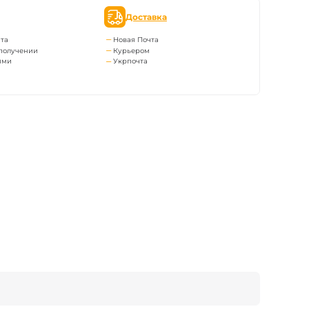
Доставка
та
Новая Почта
получении
Курьером
ями
Укрпочта