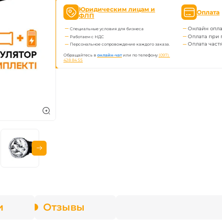
ва Fenix
Юридическим лицам и
Оплата
ФЛП
Онлайн опла
Специальные условия для бизнеса
онарей
Оплата при 
Работаем с НДС
Оплата част
Персональное сопровождение каждого заказа.
Обращайтесь в
онлайн-чат
или по телефону
(097) 
428 84 55
и
Отзывы