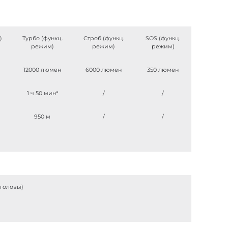
)
Турбо (функц.
Строб (функц.
SOS (функц.
режим)
режим)
режим)
12000 люмен
6000 люмен
350 люмен
1 ч 50 мин*
/
/
950 м
/
/
 головы)