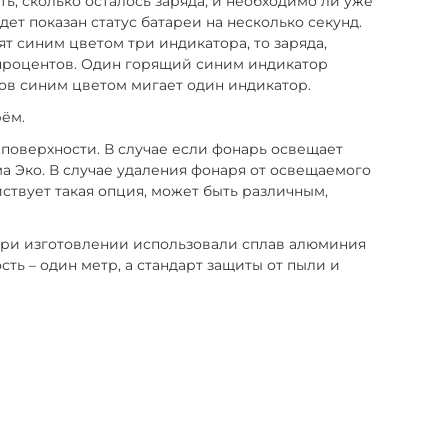
, сколько осталось заряда, и необходимо ли уже
т показан статус батареи на несколько секунд.
ят синим цветом три индикатора, то заряда,
60 процентов. Один горящий синим индикатор
тов синим цветом мигает один индикатор.
рём.
поверхности. В случае если фонарь освещает
а Эко. В случае удаления фонаря от освещаемого
йствует такая опция, может быть различным,
 При изготовлении использовали сплав алюминия
ть – один метр, а стандарт защиты от пыли и