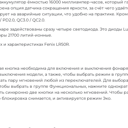
аккумулятор ёмкостью 16000 миллиампер-часов, который г
ена опция датчика сокращения яркости, за счёт чего удаё
рует на аварийные ситуации, что удобно на практике. Кром
PD2.0, QC3.0 / QC2.0.
наре задействованы сразу четыре светодиода. Это диоды Lu
оры 21700 литий-ионные.
и характеристиках Fenix LR50R.
ая кнопка необходима для включения и выключения фонаря,
 выключения модели, а также, чтобы выбрать режим в груп
жать пару мгновений любой из переключателей. Для выбор
тобы выбрать в группе Функциональных, нажмите однократ
ь синхронно две кнопки на несколько мгновений. Чтобы ра
о блокировка снимается, и активируется режим Эко.