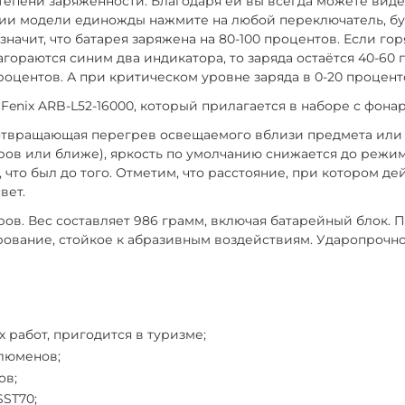
пени заряженности. Благодаря ей вы всегда можете видеть
и модели единожды нажмите на любой переключатель, буде
начит, что батарея заряжена на 80-100 процентов. Если гор
загораются синим два индикатора, то заряда остаётся 40-
процентов. А при критическом уровне заряда в 0-20 процен
Fenix ARB-L52-16000, который прилагается в наборе с фона
отвращающая перегрев освещаемого вблизи предмета или 
ров или ближе), яркость по умолчанию снижается до режим
что был до того. Отметим, что расстояние, при котором де
вет.
ров. Вес составляет 986 грамм, включая батарейный блок.
рование, стойкое к абразивным воздействиям. Ударопрочнос
 работ, пригодится в туризме;
 люменов;
ов;
SST70;