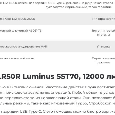
B-L52-16000, кабель для зарядки USB Type-C, ремешок на руку, чехол, стропа 
руководство к применению, талон гарантии.
nix ARB-L52-16000, 21700
Тип отражател
ионный алюминий А6061-Т6
Тип оптическо
системы
ое жесткое анодирование НАIII
Упаковка
нопка в головной части
Переключени
режимов
R50R Luminus SST70, 12000 лм
ью в 12 тысяч люменов. Расстояние действия луча достигае
я поисково-спасательных операций. Любой объект в услов
вые переключатели из нержавеющей стали. Они позволяют 
льные режимы, такие как: мгновенный Турбо, Стробоскоп и
рт зарядки USB Type-C. С его помощью можно быстро заряжа