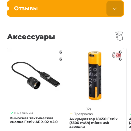
Отзывы
Аксессуары
6
6
6
6
(12)
В наличии
Предзаказ
Выносная тактическая
Аккумулятор 18650 Fenix
кнопка Fenix AER-02 V2.0
(3500 mAh) micro usb
(
зарядка