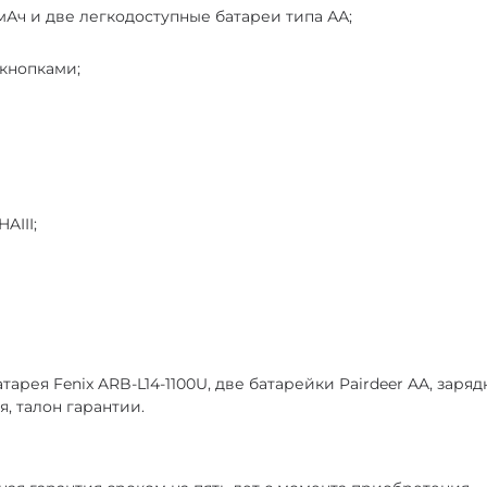
мАч и две легкодоступные батареи типа АА;
кнопками;
AIII;
арея Fenix ARB-L14-1100U, две батарейки Pairdeer AA, заряд
, талон гарантии.