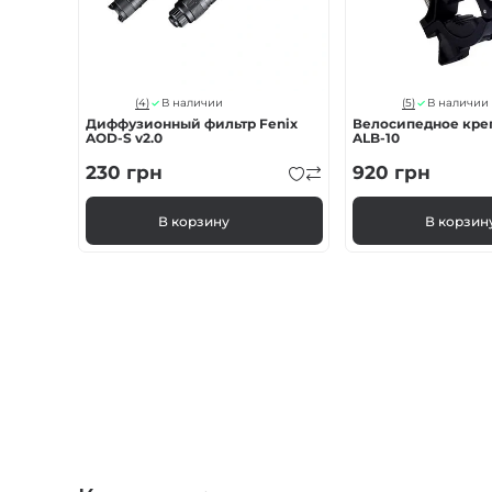
(4)
(5)
В наличии
В наличии
Диффузионный фильтр Fenix
Велосипедное кре
AOD-S v2.0
ALB-10
230
грн
920
грн
В корзину
В корзин