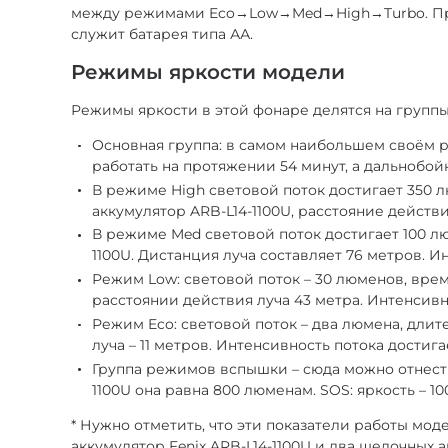
между режимами Eco→Low→Med→High→Turbo. Прини
служит батарея типа АА.
Режимы яркости модели
Режимы яркости в этой фонаре делятся на групп
Основная группа: в самом наибольшем своём р
работать на протяжении 54 минут, а дальнобой
В режиме High световой поток достигает 350 лю
аккумулятор ARB-L14-1100U, расстояние действ
В режиме Med световой поток достигает 100 люм
1100U. Дистанция луча составляет 76 метров. И
Режим Low: световой поток – 30 люменов, время 
расстоянии действия луча 43 метра. Интенсивн
Режим Eco: световой поток – два люмена, длите
луча – 11 метров. Интенсивность потока достига
Группа режимов вспышки – сюда можно отнести 
1100U она равна 800 люменам. SOS: яркость – 1
* Нужно отметить, что эти показатели работы мо
аккумулятор Fenix ARB-L14-1100U и два щелочных 