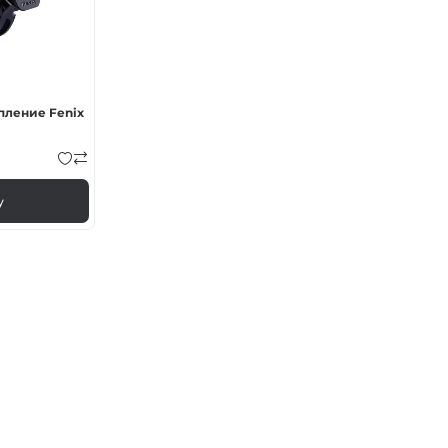
пление Fenix
у