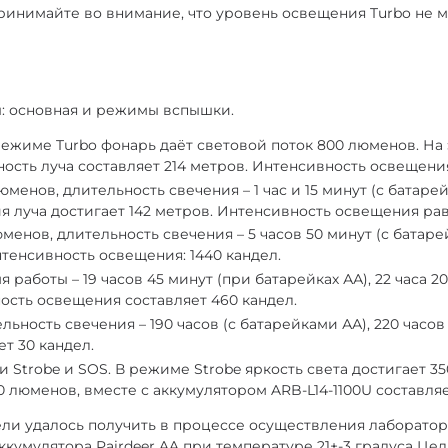
майте во внимание, что уровень освещения Turbo не мо
ы: основная и режимы вспышки.
ежиме Turbo фонарь даёт световой поток 800 люменов. На
ность луча составляет 214 метров. Интенсивность освещени
менов, длительность свечения – 1 час и 15 минут (с батарей
ия луча достигает 142 метров. Интенсивность освещения ра
енов, длительность свечения – 5 часов 50 минут (с батарей
нтенсивность освещения: 1440 кандел.
работы – 19 часов 45 минут (при батарейках АА), 22 часа 20
ость освещения составляет 460 кандел.
льность свечения – 190 часов (с батарейками АА), 220 часов
ет 30 кандел.
Strobe и SOS. В режиме Strobe яркость света достигает 35
00 люменов, вместе с аккумулятором ARB-L14-1100U составля
дели удалось получить в процессе осуществления лаборат
аккумулятора Pairdeer AA при температуре 21+-3 градуса Ц