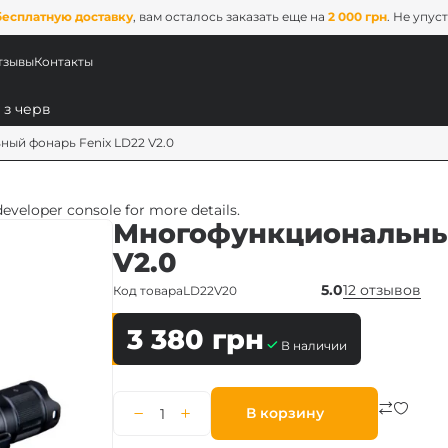
бесплатную доставку
, вам осталось заказать еще на
2 000 грн
. Не упус
тзывы
Контакты
ый фонарь Fenix LD22 V2.0
veloper console for more details.
Многофункциональный
V2.0
5.0
12 отзывов
Код товара
LD22V20
3 380
грн
В наличии
ых
ix
В корзину