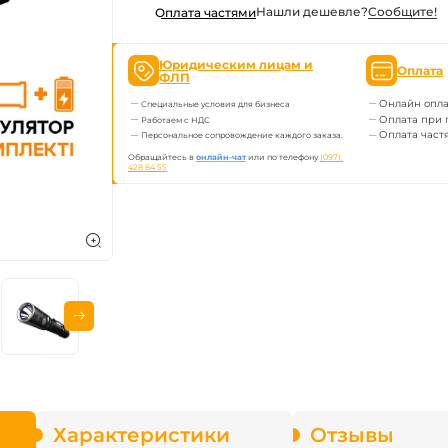
Нашли дешевле?
Сообщите!
Оплата частями
ва Fenix
Юридическим лицам и
Оплата
онарей
ФЛП
Онлайн опла
Специальные условия для бизнеса
Оплата при 
Работаем с НДС
Оплата част
Персональное сопровождение каждого заказа.
Обращайтесь в
онлайн-чат
или по телефону
(097) 
428 84 55
Характеристики
Отзывы