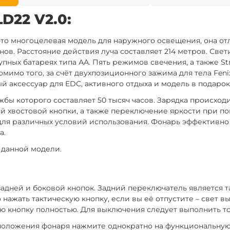
D22 V2.0:
это многоцелевая модель для наружного освещения, она от
ов. Расстояние действия луча составляет 214 метров. Св
упных батареях типа АА. Пять режимов свечения, а также S
имо того, за счёт двухпозиционного зажима для тела Fenix
ый аксессуар для EDC, активного отдыха и модель в подаро
бы которого составляет 50 тысяч часов. Зарядка происходи
ой хвостовой кнопки, а также переключение яркости при 
ля различных условий использования. Фонарь эффективно 
а.
 данной модели.
задней и боковой кнопок. Задний переключатель является т
ажать тактическую кнопку, если вы её отпустите – свет в
ю кнопку полностью. Для выключения следует выполнить то
положения фонаря нажмите однократно на функциональную