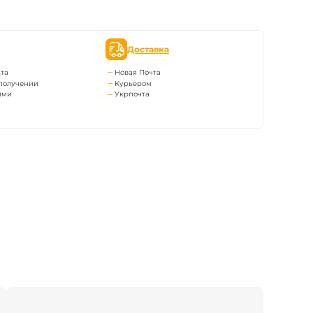
Доставка
та
Новая Почта
получении
Курьером
ями
Укрпочта