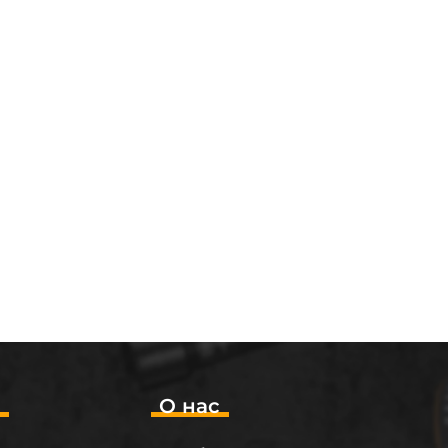
о
О нас