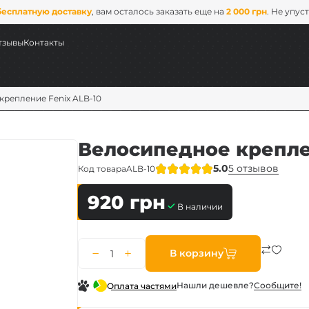
бесплатную доставку
, вам осталось заказать еще на
2 000 грн
. Не упус
тзывы
Контакты
крепление Fenix ALB-10
Велосипедное крепле
5.0
5 отзывов
Код товара
ALB-10
920
грн
В наличии
ых
В корзину
ix
Нашли дешевле?
Сообщите!
Оплата частями