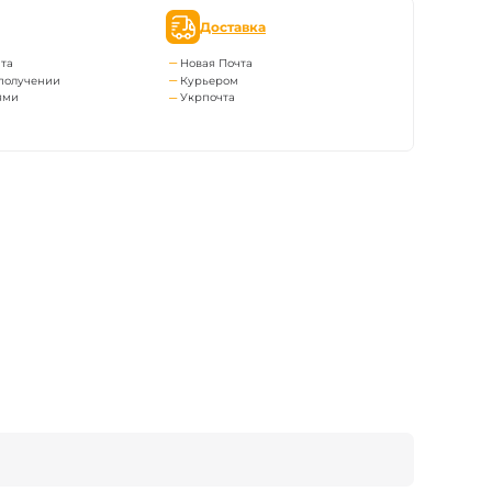
Доставка
та
Новая Почта
получении
Курьером
ями
Укрпочта