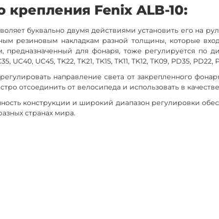
 крепления Fenix ALB-10:
оляет буквально двумя действиями установить его на руль
ным резиновым накладкам разной толщины, которые вход
м, предназначенный для фонаря, тоже регулируется по ди
UC40, UC45, TK22, TK21, TK15, TK11, TK12, TK09, PD35, PD22, P
регулировать направление света от закрепленного фонаря
стро отсоединить от велосипеда и использовать в качестве
чность конструкции и широкий диапазон регулировки обес
азных странах мира.