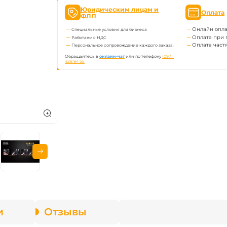
ва Fenix
Юридическим лицам и
Оплата
ФЛП
Онлайн опла
Специальные условия для бизнеса
онарей
Оплата при 
Работаем с НДС
Оплата част
Персональное сопровождение каждого заказа.
Обращайтесь в
онлайн-чат
или по телефону
(097) 
428 84 55
и
Отзывы