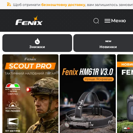
Щоб отримати
безкоштовну доставку
, вам залишилось замови
Меню
Знижки
Новинки