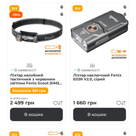
6
6
Хіт
Хіт
6
6
-19%
(15)
(4)
В наявності
В наявності
Ліхтар налобний
Ліхтар наключний Fenix
тактичний з червоним
E03R V2.0, сірий
світлом Fenix Scout (HM23
V2.0) | Лімітована серія
Економія
591
грн
3 090
грн
2 499
грн
1 660
грн
В кошик
В кошик
6
6
Хіт
Хіт