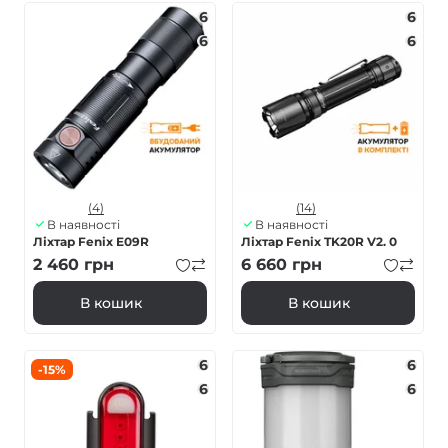
6
6
6
6
(4)
(14)
В наявності
В наявності
Ліхтар Fenix E09R
Ліхтар Fenix TK20R V2. 0
2 460
грн
6 660
грн
В кошик
В кошик
6
6
-15%
6
6