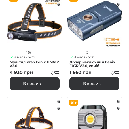
6
6
(16)
(3)
В наявності
В наявності
Мультиліхтар Fenix HM61R
Ліхтар наключний Fenix
V2.0
E03R V2.0, синій
4 930
грн
1 660
грн
В кошик
В кошик
6
6
Хіт
6
6