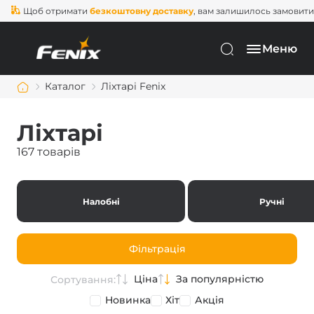
об отримати
безкоштовну доставку
, вам залишилось замовити ще на
Меню
Каталог
Ліхтарі Fenix
Ліхтарі
167 товарів
Налобні
Ручні
Фільтрація
Ціна
За популярністю
Сортування:
Новинка
Хіт
Акція