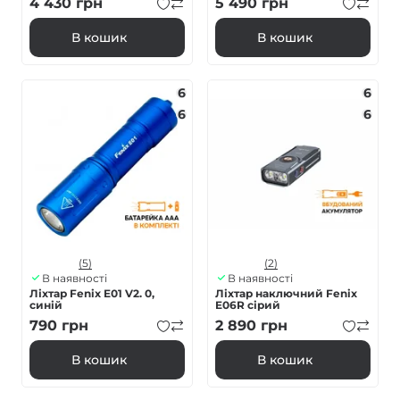
4 430
грн
5 490
грн
В кошик
В кошик
6
6
6
6
(5)
(2)
В наявності
В наявності
Ліхтар Fenix E01 V2. 0,
Ліхтар наключний Fenix
синій
E06R сірий
790
грн
2 890
грн
В кошик
В кошик