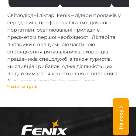
Світлодіодні ліхтарі Fenix – лідери продажів у
середовищі професіоналів і тих, для кого
портативні освітлювальні прилади є
предметом першої необхідності. Ліхтарі та
ліхтарики є невід'ємною частиною
спорядження рятувальників, охоронців,
працівників спецслужб, а також туристів,
мисливців і рибалок. Адже діяльність цих
людей вимагає якісного рівня освітлення в
будь-яких ситуаціях і умовах, навіть
Читати далi
екстремальних.
Ліхтарі виробництва Fenix – справжні «промені
сонця в кишені». Кожен, від надпотужного
На гору
професійного ліхтаря з LED до мініатюрного
брелока-ліхтарика, гідно виконує свою роботу.
Ліхтарі Фенікс відрізняються високою