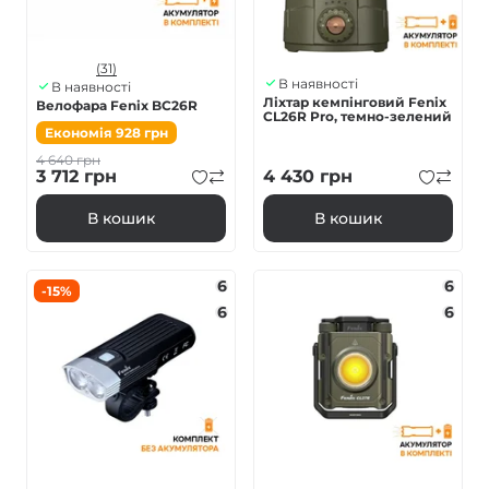
(31)
В наявності
В наявності
Ліхтар кемпінговий Fenix
Велофара Fenix BC26R
CL26R Pro, темно-зелений
Економія
928
грн
4 640
грн
3 712
грн
4 430
грн
В кошик
В кошик
6
6
-15%
6
6