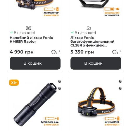
(16)
(2)
В наявності
В наявності
Налобний ліхтар Fenix
Ліхтар Fenix
HM65R Raptor
багатофункціональний
CL28R з функцією
Powerbank (10 000 mAh)
4 990
грн
5 350
грн
В кошик
В кошик
6
6
Хіт
6
6