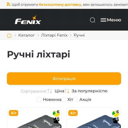
Щоб отримати
безкоштовну доставку
, вам залишилось замови
Меню
Каталог
Ліхтарі Fenix
Ручні
Ручні ліхтарі
Фільтрація
Ціна
За популярністю
Сортування:
Новинка
Хіт
Акція
6
6
Хіт
Хіт
6
6