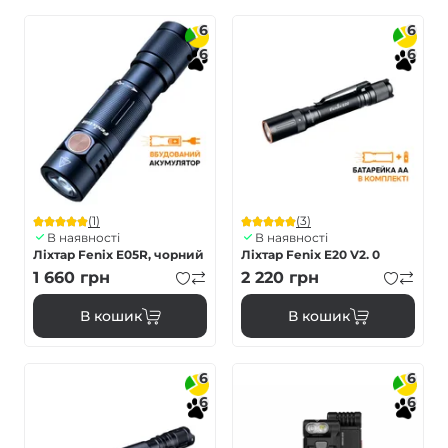
6
6
6
6
(1)
(3)
В наявності
В наявності
Ліхтар Fenix E05R, чорний
Ліхтар Fenix E20 V2. 0
1 660
грн
2 220
грн
В кошик
В кошик
6
6
6
6