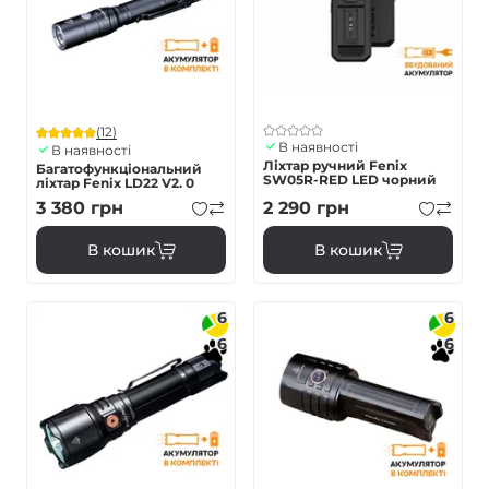
(12)
В наявності
В наявності
Ліхтар ручний Fenix
Багатофункціональний
SW05R-RED LED чорний
ліхтар Fenix LD22 V2. 0
3 380
грн
2 290
грн
В кошик
В кошик
6
6
6
6