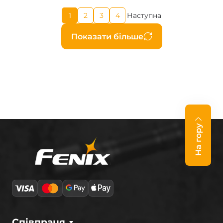
Поточна
1
2
3
4
Наступна
Page
Page
Page
Наступна
сторінка
сторінка
Розбивка
Показати більше
на
сторінки
На гору
Співпраця