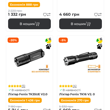
Економія
888
грн
2 220
грн
1 332
грн
4 660
грн
В кошик
В кошик
6
6
-20%
-5%
6
6
(5)
(4)
В наявності
В наявності
Ліхтар Fenix TK35UE V2.0
Ліхтар Fenix TK16 V2. 0
Економія
1 436
грн
Економія
270
грн
7 180
грн
5 330
грн