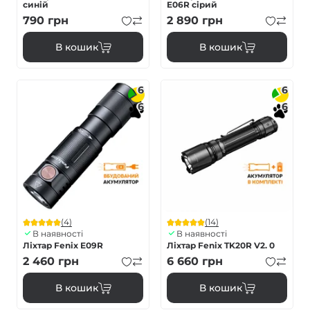
синій
E06R сірий
790
грн
2 890
грн
В кошик
В кошик
6
6
6
6
(4)
(14)
В наявності
В наявності
Ліхтар Fenix E09R
Ліхтар Fenix TK20R V2. 0
2 460
грн
6 660
грн
В кошик
В кошик