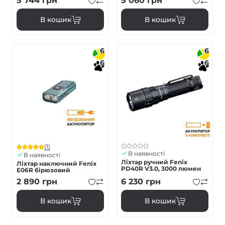
5 744
грн
5 060
грн
В кошик
В кошик
6
6
6
6
(1)
В наявності
В наявності
Ліхтар ручний Fenix
Ліхтар наключний Fenix
PD40R V3.0, 3000 люмен
E06R бірюзовий
2 890
грн
6 230
грн
В кошик
В кошик