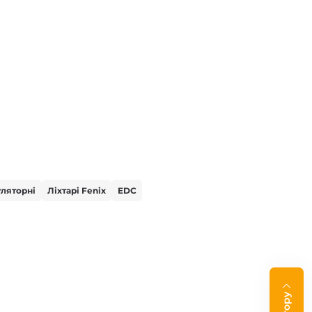
ляторні
Ліхтарі Fenix
EDC
На гору