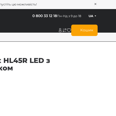
опустіть цю можливість!
0 800 33 12 18
Пн-Нд з 9 до 18
UA
Кошик
x HL45R LED з
ком