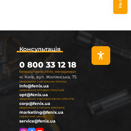
Консультація
0 800 33 12 18
безкоштовна лінія, менеджери
м. Київ, вул. Жилянська, 75
звернення з загальних питань
info@fenix.ua
звернення оптових покупців
opt@fenix.ua
звернення корпоративних клієнтів
corp@fenix.ua
звернення з питань реклами
marketing@fenix.ua
сервісний центр
service@fenix.ua