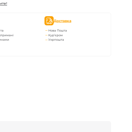
мте!
Доставка
та
Нова Пошта
отримані
Кур’єром
тинами
Укрпошта