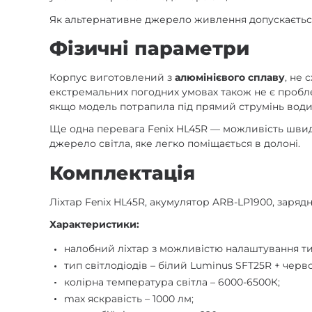
Як альтернативне джерело живлення допускаєтьс
Фізичні параметри
Корпус виготовлений з
алюмінієвого сплаву
, не 
екстремальних погодних умовах також не є пробле
якщо модель потрапила під прямий струмінь води
Ще одна перевага Fenix HL45R — можливість швидк
джерело світла, яке легко поміщається в долоні.
Комплектація
Ліхтар Fenix HL45R, акумулятор ARB-LP1900, заряд
Характеристики:
налобний ліхтар з можливістю налаштування т
тип світлодіодів – білий Luminus SFT25R + черв
колірна температура світла – 6000-6500К;
max яскравість – 1000 лм;