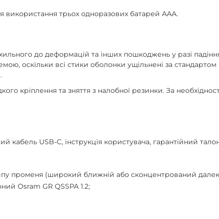
я використання трьох одноразових батарей ААА.
схильного до деформацій та інших пошкоджень у разі падіння 
мою, оскільки всі стики оболонки ущільнені за стандартом
.
ого кріплення та зняття з налобної резинки. За необхідно
ний кабель USB-C, інструкція користувача, гарантійний талон
ипу променя (широкий ближній або сконцентрований далек
оний Osram GR QSSPA 1.2;