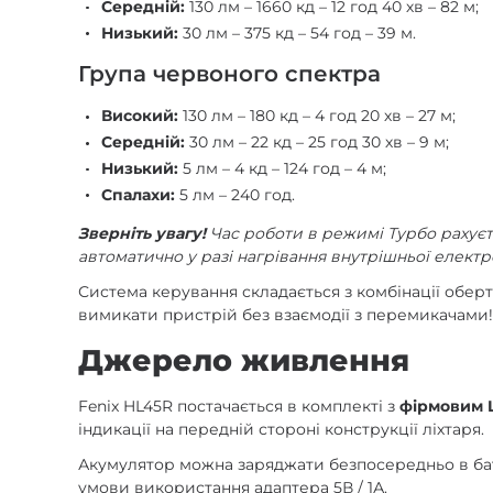
Середній:
130 лм – 1660 кд – 12 год 40 хв – 82 м;
Низький:
30 лм – 375 кд – 54 год – 39 м.
Група червоного спектра
Високий:
130 лм – 180 кд – 4 год 20 хв – 27 м;
Середній:
30 лм – 22 кд – 25 год 30 хв – 9 м;
Низький:
5 лм – 4 кд – 124 год – 4 м;
Спалахи:
5 лм – 240 год.
Зверніть увагу!
Час роботи в режимі Турбо рахуєт
автоматично у разі нагрівання внутрішньої елект
Система керування складається з комбінації обер
вимикати пристрій без взаємодії з перемикачами
Джерело живлення
Fenix HL45R постачається в комплекті з
фірмовим L
індикації на передній стороні конструкції ліхтаря.
Акумулятор можна заряджати безпосередньо в ба
умови використання адаптера 5В / 1А.