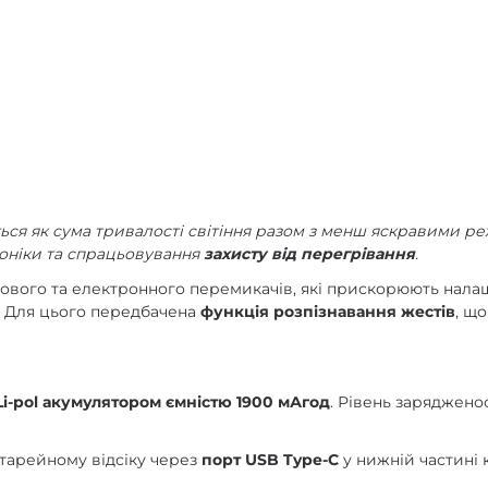
ься як сума тривалості світіння разом з менш яскравими р
роніки та спрацьовування
захисту від перегрівання
.
тового та електронного перемикачів, які прискорюють нала
! Для цього передбачена
функція розпізнавання жестів
, щ
i-pol акумулятором ємністю 1900 мАгод
. Рівень заряджено
тарейному відсіку через
порт USB Type-C
у нижній частині 