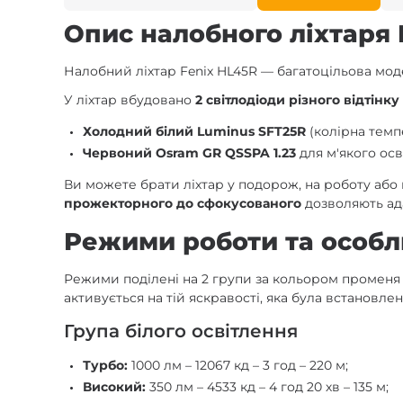
Опис налобного ліхтаря 
Налобний ліхтар Fenix HL45R — багатоцільова мод
У ліхтар вбудовано
2 світлодіоди різного відтінку
Холодний білий Luminus SFT25R
(колірна темп
Червоний Osram GR QSSPA 1.23
для м'якого осв
Ви можете брати ліхтар у подорож, на роботу або
прожекторного до сфокусованого
дозволяють ада
Режими роботи та особл
Режими поділені на 2 групи за кольором променя —
активується на тій яскравості, яка була встановле
Група білого освітлення
Турбо:
1000 лм – 12067 кд – 3 год – 220 м;
Високий:
350 лм – 4533 кд – 4 год 20 хв – 135 м;