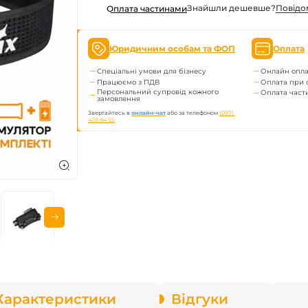
Знайшли дешевше?
Повiдо
Оплата частинами
enix
Юридичним особам та ФОП
Оплата
арів
Спеціальні умови для бізнесу
Онлайн опла
Працюємо з ПДВ
Оплата при 
Персональний супровід кожного
Оплата час
замовлення
Звертайтесь в
онлайн-чат
або за телефоном
(097) 
428 84 55
Характеристики
Відгуки