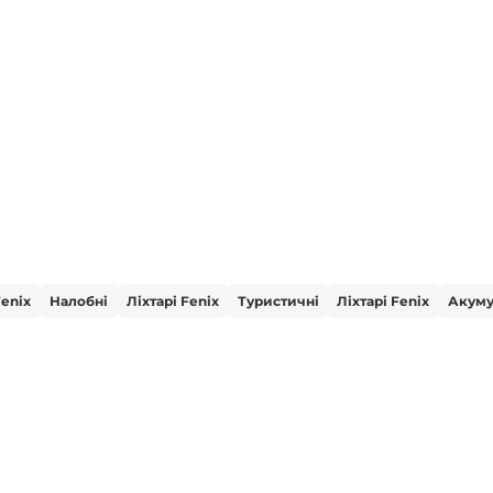
Fenix
Налобні
Ліхтарі Fenix
Туристичні
Ліхтарі Fenix
Акуму