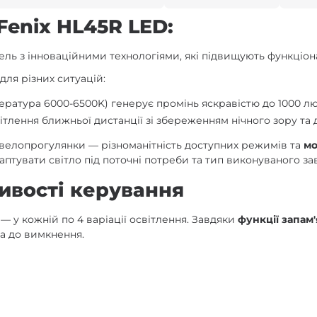
Fenix HL45R LED:
ель з інноваційними технологіями, які підвищують функціон
для різних ситуацій:
ература 6000-6500K) генерує промінь яскравістю до 1000 лю
ітлення ближньої дистанції зі збереженням нічного зору та 
 велопрогулянки — різноманітність доступних режимів та
мо
птувати світло під поточні потреби та тип виконуваного за
ивості керування
 у кожній по 4 варіації освітлення. Завдяки
функції запам
на до вимкнення.