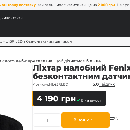
коштовну доставку
, вам залишилось замовити ще на
2 000 грн
. Не пр
уки
Контакти
ix HL45R LED з безконтактним датчиком
 свого веб-переглядача, щоб дізнатися більше.
Ліхтар налобний Feni
безконтактним датчи
5.0
1 відгук
Артикул:
HL45RLED
4 190
грн
В наявності
ових
x
В кошик