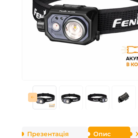
Зарядні пристрої F
Аксесуари для ліхт
Презентація
Опис