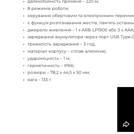
далекобійність променя – 220 м;
8 режимів роботи;
керування обертовим та електронним перемик
є функція розпізнавання жестів, пам'ять останнь
джерело живлення – 1 х ARB-LP1900 або 3 х ААА
заряджання акумулятора через порт USB Type-C
тривалість заряджання – 3 год;
матеріал корпусу – сплав алюмінію;
удароміцність – 1 м;
герметичність – IP66;
розміри – 78,2 х 44,5 х 50 мм;
вага – 133 г.