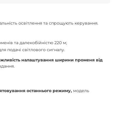
альність освітлення та спрощують керування.
менів та далекобійністю 220 м;
для подачі світлового сигналу.
жливість налаштування ширини променя
від
вдання.
'ятовування останнього режиму,
модель