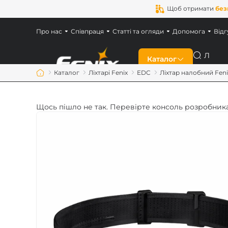
Щоб отримати
без
Про нас
Співпраця
Статті та огляди
Допомога
Відг
Пошук
Каталог
Каталог
Ліхтарі Fenix
EDC
Ліхтар налобний Fen
Знижки
Щось пішло не так. Перевірте консоль розробника
Новинки
Ліхтарі Fenix
Ліхтарі для військ
Акумулятори Feni