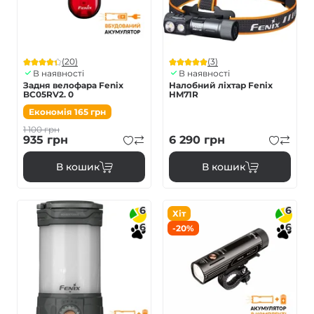
(20)
(3)
В наявності
В наявності
Задня велофара Fenix
Налобний ліхтар Fenix
BC05RV2. 0
HM71R
Економія
165
грн
1 100
грн
935
грн
6 290
грн
В кошик
В кошик
6
6
Хіт
6
6
-20%