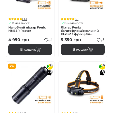
(16)
(2)
В наявності
В наявності
Налобний ліхтар Fenix
Ліхтар Fenix
HM65R Raptor
багатофункціональний
CL28R з функцією
Powerbank (10 000 mAh)
4 990
грн
5 350
грн
В кошик
В кошик
6
6
Хіт
6
6