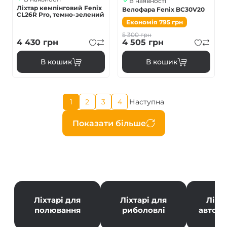
В наявності
Ліхтар кемпінговий Fenix
Велофара Fenix BC30V20
CL26R Pro, темно-зелений
Економія
795
грн
5 300
грн
4 430
грн
4 505
грн
В кошик
В кошик
Поточна
1
2
3
4
Наступна
Page
Page
Page
Наступна
сторінка
сторінка
Розбивка
Показати більше
на
сторінки
Ліхтарі для
Ліхтарі для
Ліхт
полювання
риболовлі
автол