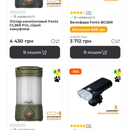
(31)
В наявності
В наявності
Ліхтар кемпінговий Fenix
Велофара Fenix BC26R
CL26R Pro, сірий
камуфляж
Економія
928
грн
4 640
грн
4 430
грн
3 712
грн
В кошик
В кошик
6
6
-15%
6
6
(16)
В наявності