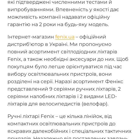
які підтверджені численними тестами й
випробуваннями. Впевненість у якості дає
можливість компанії надавати офіційну
гарантію на 2 роки на будь-яку модель.
Інтернет-магазин
fenix.ua
– офіційний
дистриб'ютор в Україні. Ми пропонуємо
повний асортимент світлодіодних ліхтарів
Fenix, а також необхідні аксесуари до них. Щоб
покупцям було легше орієнтуватися під час
вибору освітлювальних пристроїв, вони
розділені на серії. Наразі асортимент Фенікс
представлений 9 серіями ручних ліхтарів, 2
серіями налобних ліхтарів і 2 видами LED-
ліхтарів для велосипедистів (велофар).
Ручні ліхтарі Fenix – це кілька лінійок, від
компактних освітлювальних пристроїв до
яскравих далекобійних і спеціальних тактичних
приладів. Незалежно від поставлених завдань,