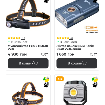
(16)
(3)
В наявності
В наявності
Мультиліхтар Fenix HM61R
Ліхтар наключний Fenix
V2.0
E03R V2.0, синій
4 930
грн
1 660
грн
В кошик
В кошик
6
6
Хіт
6
6