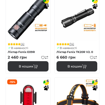
6
6
(4)
(14)
В наявності
В наявності
Ліхтар Fenix E09R
Ліхтар Fenix TK20R V2. 0
2 460
грн
6 660
грн
В кошик
В кошик
6
6
-15%
6
6