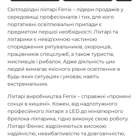
Світлодіодні ліхтарі Fenix – лідери продажів у
середовищі професіоналів і тих, для кого
портативні освітлювальні прилади є
предметом першої необхідності. Ліхтарі та
ліхтарики є невід'ємною частиною
спорядження рятувальників, охоронців,
працівників спецслужб, а також туристів,
мисливців і рибалок. Адже діяльність цих
людей вимагає якісного рівня освітлення в
будь-яких ситуаціях і умовах, навіть
екстремальних.
Ліхтарі виробництва Fenix – справжні «промені
сонця в кишені». Кожен, від надпотужного
професійного ліхтаря з LED до мініатюрного
брелока-ліхтарика, гідно виконує свою роботу.
Ліхтарі Фенікс відрізняються високою
надійністю, невибагливістю та довговічністю,