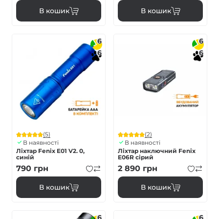
В кошик
В кошик
6
6
6
6
(5)
(2)
В наявності
В наявності
Ліхтар Fenix E01 V2. 0,
Ліхтар наключний Fenix
синій
E06R сірий
790
грн
2 890
грн
В кошик
В кошик
6
6