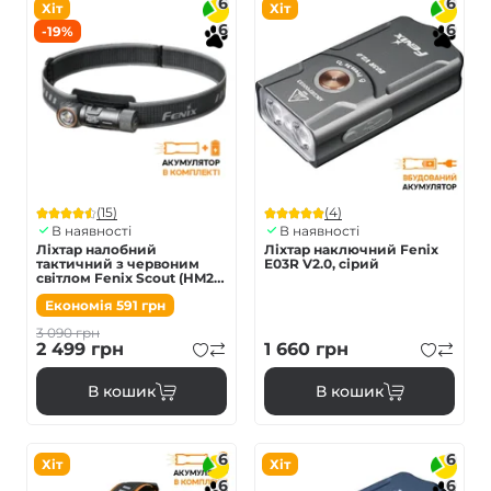
6
6
Хіт
Хіт
6
6
-19%
(15)
(4)
В наявності
В наявності
Ліхтар налобний
Ліхтар наключний Fenix
тактичний з червоним
E03R V2.0, сірий
світлом Fenix Scout (HM23
V2.0) | Лімітована серія
Економія
591
грн
3 090
грн
2 499
грн
1 660
грн
В кошик
В кошик
6
6
Хіт
Хіт
6
6