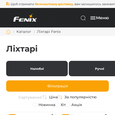
Щоб отримати
безкоштовну доставку
, вам залишилось замови
Меню
Каталог
Ліхтарі Fenix
Ліхтарі
Налобні
Ручні
Фільтрація
Ціна
За популярністю
Сортування:
Новинка
Хіт
Акція