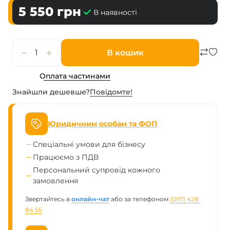
5 550
грн
В наявності
В кошик
Оплата частинами
Знайшли дешевше?
Повiдомте!
Юридичним особам та ФОП
Спеціальні умови для бізнесу
Працюємо з ПДВ
Персональний супровід кожного
замовлення
Звертайтесь в
онлайн-чат
або за телефоном
(097) 428 
84 55