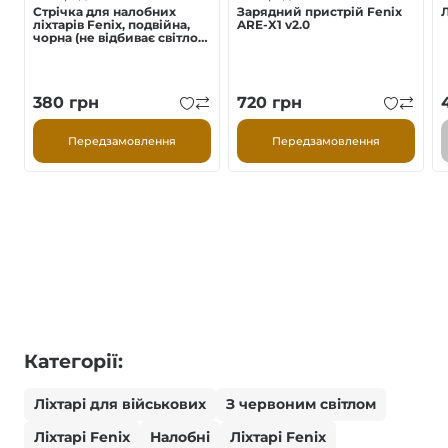
Стрічка для налобних
Зарядний пристрій Fenix
Л
ліхтарів Fenix, подвійна,
ARE-X1 v2.0
чорна (не відбиває світло)
AFH-02
380
грн
720
грн
Передзамовлення
Передзамовлення
Категорії:
Ліхтарі для військових
З червоним світлом
Ліхтарі Fenix
Налобні
Ліхтарі Fenix