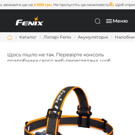
амовити ще на
2 000 грн
. Не пропустіть цю можливість!
Щоб отримат
Меню
Каталог
Ліхтарі Fenix
Акумуляторні
Налобний
Щось пішло не так. Перевірте консоль
розробника свого веб-переглядача, щоб
дізнатися більше.