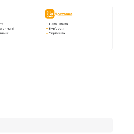
Доставка
та
Нова Пошта
отримані
Кур’єром
тинами
Укрпошта