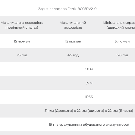
Задня велофара Fenix BC05RV2. 0
Максимальна яскравість
Максимальний
Мінімальна яскрав
(повільний спалах)
яскравість
(швидкий спала
15 люмен
15 люмен
5 люмен
25 год
4,5 год
120 год
50 м
1,5 м
IP66
51 мм (Довжина) х 22 мм (ширина) х 22 мм (Висота)
19 г (з урахуванням вбудованого акумулятора)