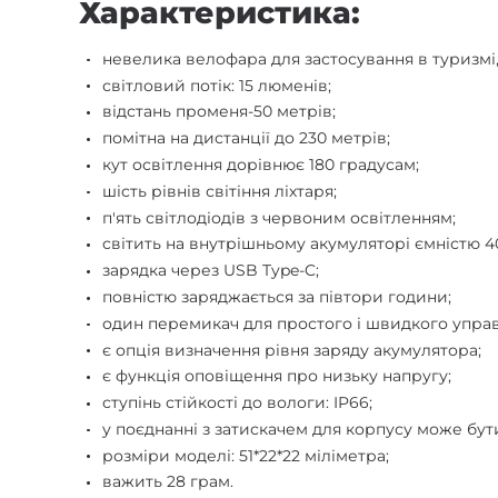
Характеристика:
невелика велофара для застосування в туризмі,
світловий потік: 15 люменів;
відстань променя-50 метрів;
помітна на дистанції до 230 метрів;
кут освітлення дорівнює 180 градусам;
шість рівнів світіння ліхтаря;
п'ять світлодіодів з червоним освітленням;
світить на внутрішньому акумуляторі ємністю 4
зарядка через USB Type-C;
повністю заряджається за півтори години;
один перемикач для простого і швидкого управ
є опція визначення рівня заряду акумулятора;
є функція оповіщення про низьку напругу;
ступінь стійкості до вологи: IP66;
у поєднанні з затискачем для корпусу може бути
розміри моделі: 51*22*22 міліметра;
важить 28 грам.