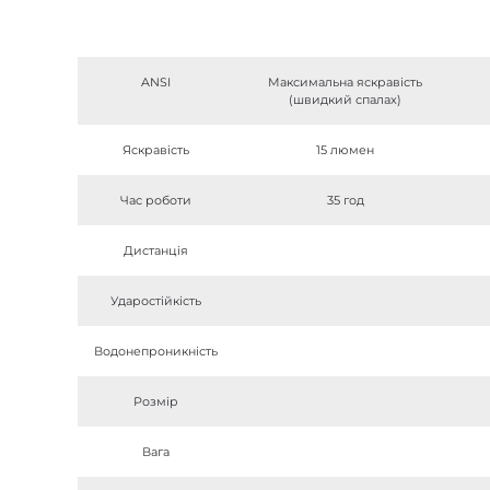
ANSI
Максимальна яскравість
(швидкий спалах)
Яскравість
15 люмен
Час роботи
35 год
Дистанція
Ударостійкість
Водонепроникність
Розмір
Вага