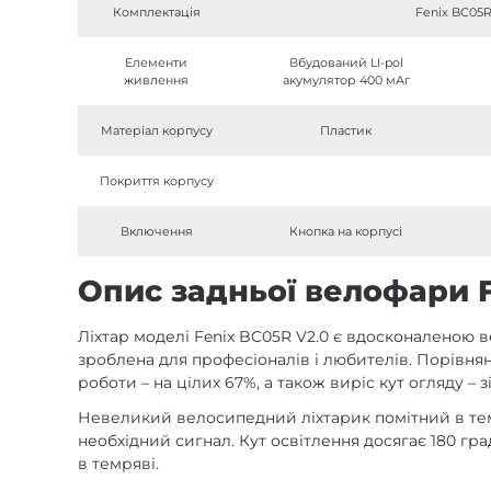
Комплектація
Fenix BC05R
Елементи
Вбудований LI-pol
живлення
акумулятор 400 мАг
Матеріал корпусу
Пластик
Покриття корпусу
Включення
Кнопка на корпусі
Опис задньої велофари F
Ліхтар моделі Fenix BC05R V2.0 є вдосконаленою 
зроблена для професіоналів і любителів. Порівня
роботи – на цілих 67%, а також виріс кут огляду – зі
Невеликий велосипедний ліхтарик помітний в тем
необхідний сигнал. Кут освітлення досягає 180 гра
в темряві.