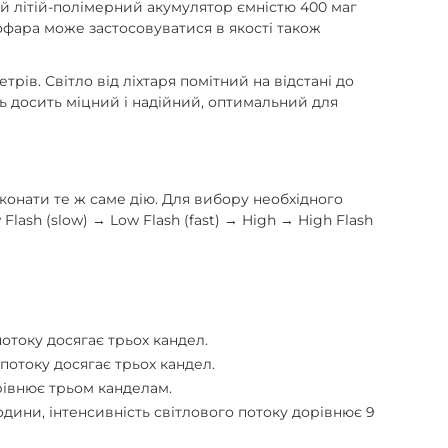
ий літій-полімерний акумулятор ємністю 400 маг
офара може застосовуватися в якості також
трів. Світло від ліхтаря помітний на відстані до
ь досить міцний і надійний, оптимальний для
конати те ж саме дію. Для вибору необхідного
ash (slow) → Low Flash (fast) → High → High Flash
потоку досягає трьох кандел.
 потоку досягає трьох кандел.
орівнює трьом канделам.
одини, інтенсивність світлового потоку дорівнює 9