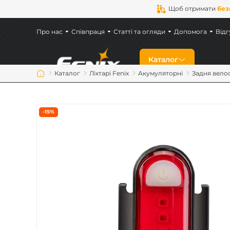
Щоб отримати
без
Про нас
Співпраця
Статті та огляди
Допомога
Відг
Каталог
Каталог
Ліхтарі Fenix
Акумуляторні
Задня вело
Знижки
-15%
Новинки
Ліхтарі Fenix
Ліхтарі для військ
Акумулятори Feni