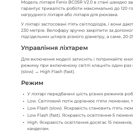
Модель ліхтаря Fenix BC05R V2.0 в стані швидко 
гарантує тривалість роботи максимально до 120 г
нагрудного ліхтаря або ліхтаря для рюкзака.
У ліхтарі застосовані п'ять світлодіодів, і вони д
230 метрів. Велофару зручно закріпити за допомо
підсідельних штирів різного діаметру, а саме, 20-25,
Управління ліхтарем
Для включення моделі затисніть і потримайте кно
режиму при включеному світлі клацніть один раз н
(slow) → High Flash (fast).
Режим
У ліхтарі передбачені шість різних режимів роб
Low. Світловий потік дорівнює п'яти люменам, т
Low Flash (slow). Яскравість становить п'ять лю
Low Flash (fast). Яскравість освітлення-5 люмен
High. Яскравість освітлення досягає 15 люмені
канделам.