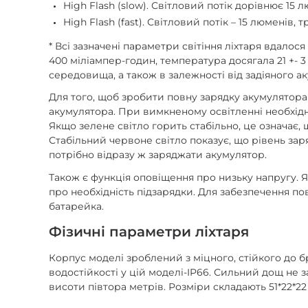
High Flash (slow). Світловий потік дорівнює 15
High Flash (fast). Світловий потік – 15 люменів,
* Всі зазначені параметри світіння ліхтаря вдало
400 міліампер-годин, температура досягала 21 +- 
середовища, а також в залежності від задіяного ак
Для того, щоб зробити повну зарядку акумулятора 
акумулятора. При вимкненому освітленні необхідн
Якщо зелене світло горить стабільно, це означає,
Стабільний червоне світло показує, що рівень за
потрібно відразу ж заряджати акумулятор.
Також є функція оповіщення про низьку напругу. 
про необхідність підзарядки. Для забезпечення пов
батарейка.
Фізичні параметри ліхтаря
Корпус моделі зроблений з міцного, стійкого до б
водостійкості у цій моделі-IP66. Сильний дощ не з
висоти півтора метрів. Розміри складають 51*22*2