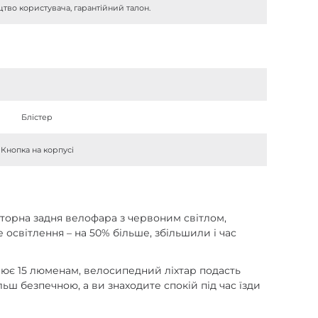
ицтво користувача, гарантійний талон.
Блістер
Кнопка на корпусі
торна задня велофара з червоним світлом,
освітлення – на 50% більше, збільшили і час
нює 15 люменам, велосипедний ліхтар подасть
льш безпечною, а ви знаходите спокій під час їзди