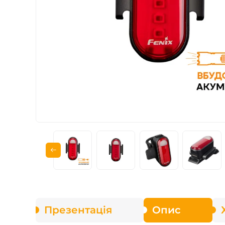
Зарядні пристрої F
Аксесуари для ліхт
Презентація
Опис