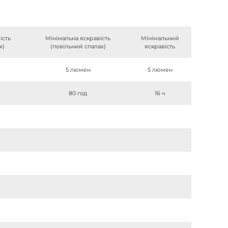
ість
Мінімальна яскравість
Мінімальний
х)
(повільний спалах)
яскравість
5 люмен
5 люмен
80 год
16 ч