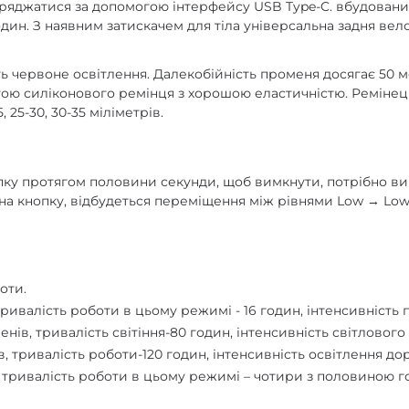
заряджатися за допомогою інтерфейсу USB Type-C. вбудован
один. З наявним затискачем для тіла універсальна задня вел
ають червоне освітлення. Далекобійність променя досягає 50 ме
гою силіконового ремінця з хорошою еластичністю. Ремінец
 25-30, 30-35 міліметрів.
пку протягом половини секунди, щоб вимкнути, потрібно ви
а кнопку, відбудеться переміщення між рівнями Low → Low Fl
оти.
ривалість роботи в цьому режимі - 16 годин, інтенсивність 
менів, тривалість світіння-80 годин, інтенсивність світлового
ів, тривалість роботи-120 годин, інтенсивність освітлення д
в, тривалість роботи в цьому режимі – чотири з половиною г