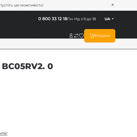
опустіть цю можливість!
0 800 33 12 18
Пн-Нд з 9 до 18
UA
Кошик
 BC05RV2. 0
мте!