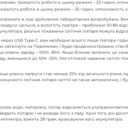
 люменам, тривалість роботи в цьому режимі – 25 годин, інтен
 тривалість роботи в цьому режимі – 35 годин, інтенсивність 
ся отримати в ході здійснення лабораторних випробувань. В
3 градуси Цельсія, а вологість повітря – приблизно 50-80 ві
умулятора, реальні показники світіння ліхтаря можуть відрі
через USB Type-C, вам необхідно всього лише півтори години
о натиснути на Перемикач, і буде продемонстровано стан ба
 що рівень заряду – 100% -85%. Якщо блимає зеленим, це озна
ряду зменшився до 50% -25%. Миготливий червоне світло пока
Якщо рівень напруги стає менше 25% від загального рівня, 
ноцінного світіння ліхтаря світло не гасне автоматично, і б
ризок води, матеріалу, ліхтар відрізняється ультракомпактн
авадить ліхтарю і не виведе його з ладу. Крім того, він дос
2 міліметра, важить 28 грам, враховуючи вагу акумулятора.