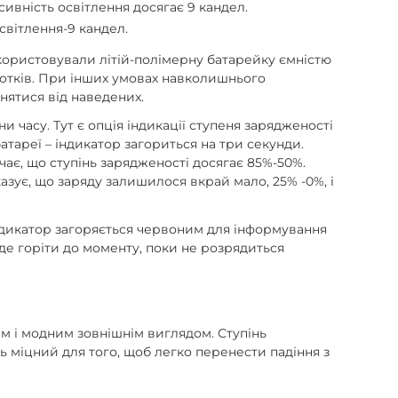
сивність освітлення досягає 9 кандел.
освітлення-9 кандел.
икористовували літій-полімерну батарейку ємністю
дсотків. При інших умовах навколишнього
знятися від наведених.
 часу. Тут є опція індикації ступеня зарядженості
тареї – індикатор загориться на три секунди.
чає, що ступінь зарядженості досягає 85%-50%.
зує, що заряду залишилося вкрай мало, 25% -0%, і
індикатор загоряється червоним для інформування
уде горіти до моменту, поки не розрядиться
им і модним зовнішнім виглядом. Ступінь
ить міцний для того, щоб легко перенести падіння з