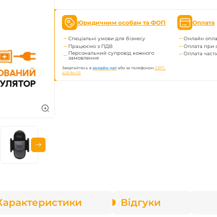
enix
Юридичним особам та ФОП
Оплата
арів
Спеціальні умови для бізнесу
Онлайн опла
Працюємо з ПДВ
Оплата при 
Персональний супровід кожного
Оплата час
замовлення
Звертайтесь в
онлайн-чат
або за телефоном
(097) 
428 84 55
Характеристики
Відгуки