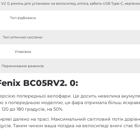
 V2. 0, ремінь для установки на велосипед, кліпса, кабель USB Type-C, керівн
Тип відбивача
Тип оптичної системи
Упаковка
Перемикання режимів
enix BC05RV2. 0:
версією попередньої велофари. Це досить невелика акумуля
но з попередньою моделлю, ця фара отримала більш яскраве 
 120 до 180 градусів, на 50%.
ряві далеко на трасі. Максимальний світловий потік дорів
дусів. Таким чином ваша поїздка на велосипеді вночі стає бі