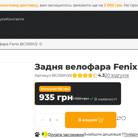
коштовну доставку
, вам залишилось замовити ще на
2 000 грн
. Не пр
уки
Контакти
фара Fenix BC05RV2. 0
Задня велофара Fenix
4.3
20 відгуків
Артикул:
BC05RV20
Економія
165
грн
935
грн
1 100
грн
В наявності
ових
В кошик
x
Знайшли дешевше?
Повiдо
Оплата частинами