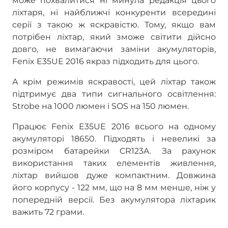
може похвалитися ні минула редакція цього
ліхтаря, ні найближчі конкуренти всередині
серії з такою ж яскравістю. Тому, якщо вам
потрібен ліхтар, який зможе світити дійсно
довго, не вимагаючи заміни акумуляторів,
Fenix E35UE 2016 якраз підходить для цього.
А крім режимів яскравості, цей ліхтар також
підтримує два типи сигнального освітлення:
Strobe на 1000 люмен і SOS на 150 люмен.
Працює Fenix E35UE 2016 всього на одному
акумуляторі 18650. Підходять і невеликі за
розміром батарейки CR123A. За рахунок
використання таких елементів живлення,
ліхтар вийшов дуже компактним. Довжина
його корпусу - 122 мм, що на 8 мм менше, ніж у
попередній версії. Без акумулятора ліхтарик
важить 72 грами.