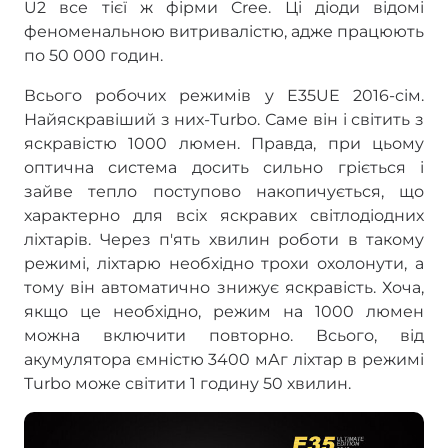
U2 все тієї ж фірми Cree. Ці діоди відомі
феноменальною витривалістю, адже працюють
по 50 000 годин.
Всього робочих режимів у E35UE 2016-сім.
Найяскравіший з них-Turbo. Саме він і світить з
яскравістю 1000 люмен. Правда, при цьому
оптична система досить сильно гріється і
зайве тепло поступово накопичується, що
характерно для всіх яскравих світлодіодних
ліхтарів. Через п'ять хвилин роботи в такому
режимі, ліхтарю необхідно трохи охолонути, а
тому він автоматично знижує яскравість. Хоча,
якщо це необхідно, режим на 1000 люмен
можна включити повторно. Всього, від
акумулятора ємністю 3400 мАг ліхтар в режимі
Turbo може світити 1 годину 50 хвилин.