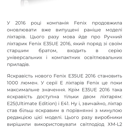
У 2016 році компанія Fenix продовжила
оновлювати вже випущені раніше моделі
ліхтарів. Цього разу мова йде про Ручний
ліхтарик Fenix E35UE 2016, який поряд зі своїм
старшим братом, входить в серію
універсальних і компактних освітлювальних
приладів.
Яскравість нового Fenix E35UE 2016 становить
1000 люмен. У серії Е ліхтарів Fenix це поки
максимальне значення. Крім E35UE 2016 така
яскравість доступна тільки двом ліхтарям:
E25(Ultimate Edition) і Е41. Ну і, звичайно, ліхтар
став більш яскравим в порівнянні з минулою
редакцією цієї моделі. Цього разу виробники
вирішили використовувати світлодіод XM-L2