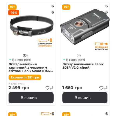
6
6
Хіт
Хіт
6
6
-19%
(15)
(4)
В наявності
В наявності
Ліхтар налобний
Ліхтар наключний Fenix
тактичний з червоним
E03R V2.0, сірий
світлом Fenix Scout (HM23
V2.0) | Лімітована серія
Економія
591
грн
3 090
грн
2 499
грн
1 660
грн
В кошик
В кошик
6
6
Хіт
Хіт