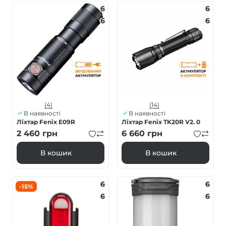
6
6
6
6
(4)
(14)
В наявності
В наявності
Ліхтар Fenix E09R
Ліхтар Fenix TK20R V2. 0
2 460
грн
6 660
грн
В кошик
В кошик
6
6
-15%
6
6