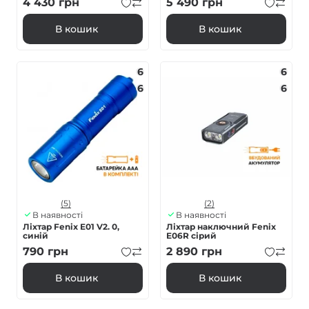
4 430
грн
5 490
грн
В кошик
В кошик
6
6
6
6
(5)
(2)
В наявності
В наявності
Ліхтар Fenix E01 V2. 0,
Ліхтар наключний Fenix
синій
E06R сірий
790
грн
2 890
грн
В кошик
В кошик