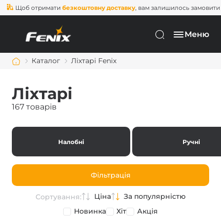
об отримати
безкоштовну доставку
, вам залишилось замовити ще на
Меню
Каталог
Ліхтарі Fenix
Ліхтарі
167 товарів
Налобні
Ручні
Фільтрація
Ціна
За популярністю
Сортування:
Новинка
Хіт
Акція