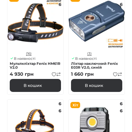
6
6
(16)
(3)
В наявності
В наявності
Мультиліхтар Fenix HM61R
Ліхтар наключний Fenix
V2.0
E03R V2.0, синій
4 930
грн
1 660
грн
В кошик
В кошик
6
6
Хіт
6
6