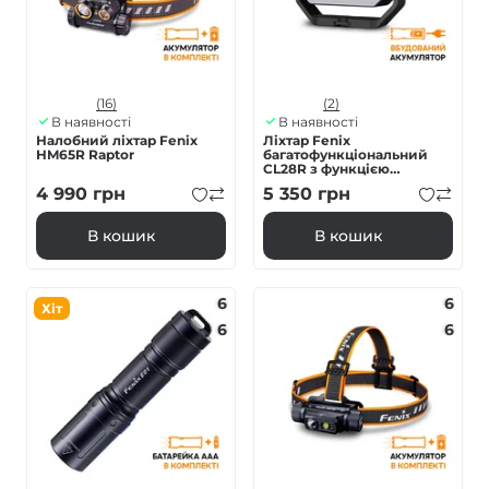
(16)
(2)
В наявності
В наявності
Налобний ліхтар Fenix
Ліхтар Fenix
HM65R Raptor
багатофункціональний
CL28R з функцією
Powerbank (10 000 mAh)
4 990
грн
5 350
грн
В кошик
В кошик
6
6
Хіт
6
6