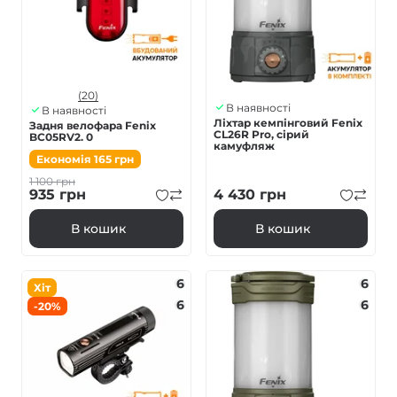
(20)
В наявності
В наявності
Ліхтар кемпінговий Fenix
Задня велофара Fenix
CL26R Pro, сірий
BC05RV2. 0
камуфляж
Економія
165
грн
1 100
грн
935
грн
4 430
грн
В кошик
В кошик
6
6
Хіт
6
6
-20%