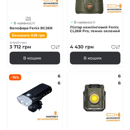
(31)
В наявності
В наявності
Ліхтар кемпінговий Fenix
Велофара Fenix BC26R
CL26R Pro, темно-зелений
Економія
928
грн
4 640
грн
3 712
грн
4 430
грн
В кошик
В кошик
6
6
-15%
6
6