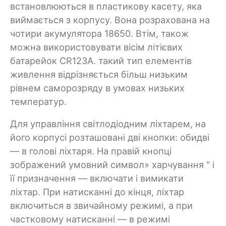
встановлюються в пластикову касету, яка
виймається з корпусу. Вона розрахована на
чотири акумулятора 18650. Втім, також
можна використовувати вісім літієвих
батарейок CR123A. такий тип елементів
живлення відрізняється більш низьким
рівнем саморозряду в умовах низьких
температур.
Для управління світлодіодним ліхтарем, на
його корпусі розташовані дві кнопки: обидві
— в голові ліхтаря. На правій кнопці
зображений умовний символ» харчування " і
її призначення — включати і вимикати
ліхтар. При натисканні до кінця, ліхтар
включиться в звичайному режимі, а при
частковому натисканні — в режимі