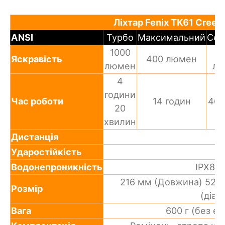
Ліхтар Fenix TK61 Cree 
ANSI
Турбо
Максимальний
Сер
1000
Яскравість
400 люмен
люмен
лю
4
години
Час роботи
14 годин
46 
20
хвилин
Дистанція
Ударостійкість
Водонепроникність
IPX8, 
216 мм (Довжина) 52,5
Розмір
(діам
Вага
600 г (без е