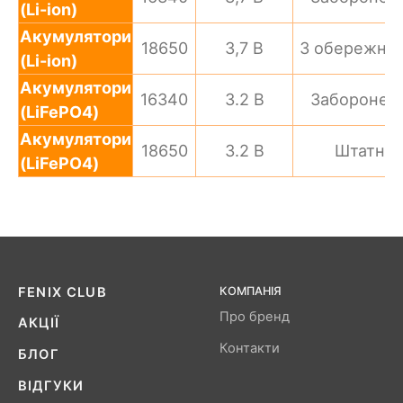
(Li-ion)
Акумулятори
18650
3,7 В
З обережніс
(Li-ion)
Акумулятори
16340
3.2 В
Заборонен
(LiFePO4)
Акумулятори
18650
3.2 В
Штатно
(LiFePO4)
FENIX ​​CLUB
КОМПАНІЯ
Про бренд
АКЦІЇ
Контакти
БЛОГ
ВІДГУКИ