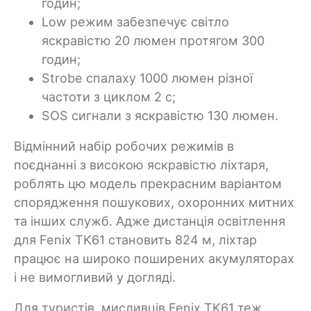
годин;
Low режим забезпечує світло
яскравістю 20 люмен протягом 300
годин;
Strobe спалаху 1000 люмен різної
частоти з циклом 2 с;
SOS сигнали з яскравістю 130 люмен.
Відмінний набір робочих режимів в
поєднанні з високою яскравістю ліхтаря,
роблять цю модель прекрасним варіантом
спорядження пошукових, охоронних митних
та інших служб. Адже дистанція освітлення
для Fenix TK61 становить 824 м, ліхтар
працює на широко поширених акумуляторах
і не вимогливий у догляді.
Для туристів, мисливців Fenix TK61 теж