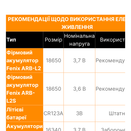
РЕКОМЕНДАЦІЇ ЩОДО ВИКОРИСТАННЯ ЕЛЕМ
ЖИВЛЕННЯ
Номінальна
Тип
Розмір
Використан
напруга
Фірмовий
акумулятор
18650
3,7 В
Рекомендув
Fenix ARB-L2
Фірмовий
акумулятор
18650
3,6 В
Рекомендув
Fenix ARB-
L2S
Літієві
CR123A
3В
Штатно
батареї
Акумулятори
16340
3,7 В
Заборонен