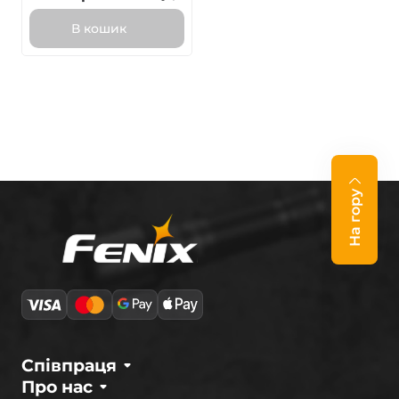
В кошик
На гору
Співпраця
Про нас