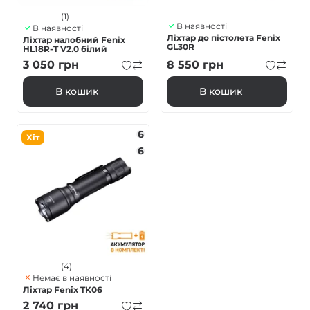
(1)
В наявності
В наявності
Ліхтар до пістолета Fenix
Ліхтар налобний Fenix
GL30R
HL18R-T V2.0 білий
3 050
грн
8 550
грн
В кошик
В кошик
6
Хіт
6
(4)
Немає в наявності
Ліхтар Fenix TK06
2 740
грн