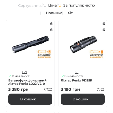
Ціна
За популярністю
Сортування:
Новинка
Хіт
6
6
6
6
(12)
(2)
В наявності
В наявності
Багатофункціональний
Ліхтар Fenix PD25R
ліхтар Fenix LD22 V2. 0
3 380
грн
3 190
грн
В кошик
В кошик