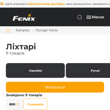
Щоб отримати
безкоштовну доставку
, вам залишилось замовити ще н
Меню
Каталог
Ліхтарі Fenix
Ліхтарі
9 товарів
Налобні
Ручні
Фільтрація
Знайдено 9 товарів
800
Скасувати