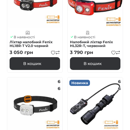
(2)
(1)
В наявності
В наявності
Ліхтар налобний Fenix
Налобний ліхтар Fenix
HL18R-T V2.0 чорний
HL32R-T, червоний
3 050
грн
3 790
грн
В кошик
В кошик
6
6
Новинка
6
6