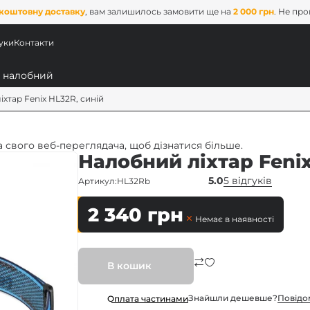
коштовну доставку
, вам залишилось замовити ще на
2 000 грн
. Не пр
уки
Контакти
хтар Fenix HL32R, синій
 свого веб-переглядача, щоб дізнатися більше.
Налобний ліхтар Fenix
5.0
5 відгуків
Артикул:
HL32Rb
2 340
грн
Немає в наявності
ових
В кошик
x
Знайшли дешевше?
Повiдо
Оплата частинами