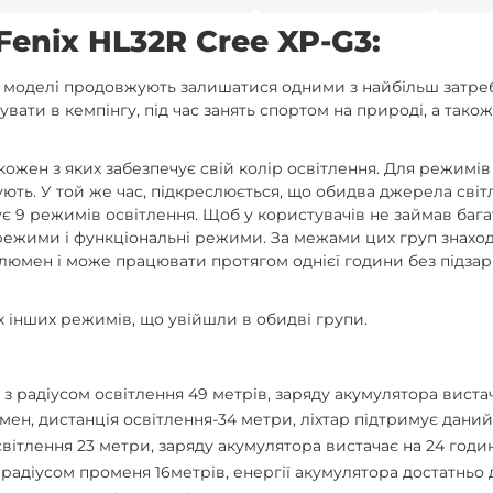
Fenix HL32R Cree XP-G3:
 моделі продовжують залишатися одними з найбільш затребув
вати в кемпінгу, під час занять спортом на природі, а тако
ожен з яких забезпечує свій колір освітлення. Для режимів 
ють. У той же час, підкреслюється, що обидва джерела світ
 9 режимів освітлення. Щоб у користувачів не займав багато
режими і функціональні режими. За межами цих груп знаход
0 люмен і може працювати протягом однієї години без підза
 інших режимів, що увійшли в обидві групи.
 з радіусом освітлення 49 метрів, заряду акумулятора виста
люмен, дистанція освітлення-34 метри, ліхтар підтримує дан
світлення 23 метри, заряду акумулятора вистачає на 24 годи
 радіусом променя 16метрів, енергії акумулятора достатньо