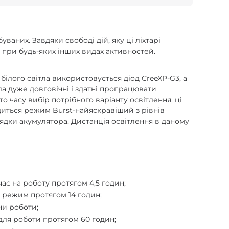
аних. Завдяки свободі дій, яку ці ліхтарі
ж при будь-яких інших видах активностей.
білого світла використовується діод CreeXP-G3, а
ла дуже довговічні і здатні пропрацювати
 часу вибір потрібного варіанту освітлення, ці
иться режим Burst-найяскравіший з рівнів
рядки акумулятора. Дистанція освітлення в даному
чає на роботу протягом 4,5 годин;
ий режим протягом 14 годин;
ни роботи;
 для роботи протягом 60 годин;