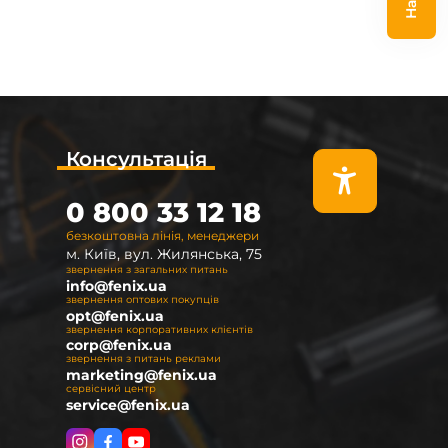
Консультація
0 800 33 12 18
безкоштовна лінія, менеджери
м. Київ, вул. Жилянська, 75
звернення з загальних питань
info@fenix.ua
звернення оптових покупців
opt@fenix.ua
звернення корпоративних клієнтів
corp@fenix.ua
звернення з питань реклами
marketing@fenix.ua
сервісний центр
service@fenix.ua