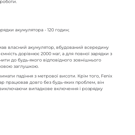
 роботи.
зрядки акумулятора - 120 годин;
римав власний акумулятор, вбудований всередину
мність дорівнює 2000 маг, а для повної зарядки з
ючити до будь-якого відповідного зовнішнього
умовою заглушкою.
мати падіння з метрової висоти. Крім того, Fenix
тар працював довго без будь-яких проблем, він
, виключаючи випадкове включення і розрядку