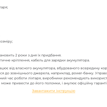
таря;
;
озміру;
становить 2 роки з дня їх придбання.
тичне кріплення, кабель для зарядки акумулятора.
рацює від власного акумулятора, вбудованого всередину кор
ся до зовнішнього джерела, наприклад, power-банку. Управл
льний час роботи ліхтаря, виробники рекомендують викорис
 може привести до його поломки, і анулює офіційну гаранті
Завантажити інструкцію