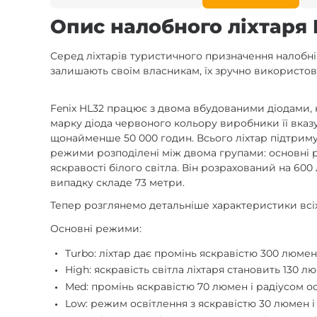
Опис налобного ліхтаря 
Серед ліхтарів туристичного призначення налобні
залишають своїм власникам, їх зручно використову
Fenix HL32 працює з двома вбудованими діодами, к
марку діода червоного кольору виробники її вказу
щонайменше 50 000 годин. Всього ліхтар підтримує
режими розподілені між двома групами: основні 
яскравості білого світла. Він розрахований на 60
випадку складе 73 метри.
Тепер розглянемо детальніше характеристики всіх
Основні режими:
Turbo: ліхтар дає промінь яскравістю 300 люмен
High: яскравість світла ліхтаря становить 130 
Med: промінь яскравістю 70 люмен і радіусом о
Low: режим освітлення з яскравістю 30 люмен і