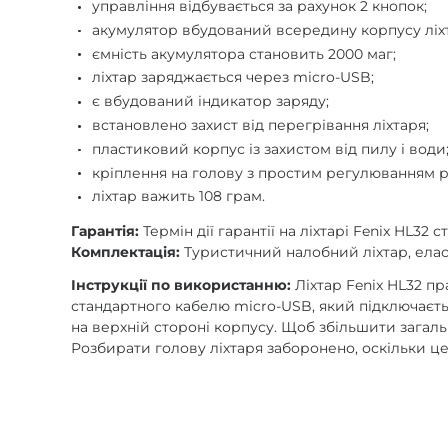
управління відбувається за рахунок 2 кнопок;
акумулятор вбудований всередину корпусу ліх
ємність акумулятора становить 2000 маг;
ліхтар заряджається через micro-USB;
є вбудований індикатор заряду;
встановлено захист від перегрівання ліхтаря;
пластиковий корпус із захистом від пилу і води
кріплення на голову з простим регулюванням р
ліхтар важить 108 грам.
Гарантія:
Термін дії гарантії на ліхтарі Fenix HL32 
Комплектація:
Туристичний налобний ліхтар, елас
Інструкції по використанню:
Ліхтар Fenix HL32 п
стандартного кабелю micro-USB, який підключаєть
на верхній стороні корпусу. Щоб збільшити зага
Розбирати голову ліхтаря заборонено, оскільки це