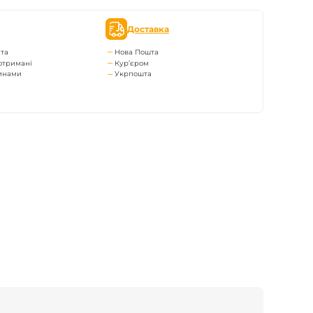
Доставка
та
Нова Пошта
отримані
Кур’єром
тинами
Укрпошта