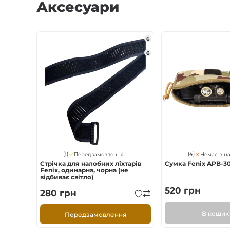
Аксесуари
6
6
(1)
(4)
Передзамовлення
Немає в н
Стрічка для налобних ліхтарів
Сумка Fenix APB-3
Fenix, одинарна, чорна (не
відбиває світло)
520
грн
280
грн
В кошик
Передзамовлення