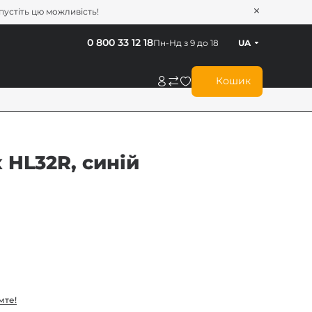
опустіть цю можливість!
0 800 33 12 18
Пн-Нд з 9 до 18
UA
Кошик
 HL32R, синій
мте!