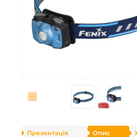
Зарядні пристрої F
Аксесуари для ліхт
Презентація
Опис