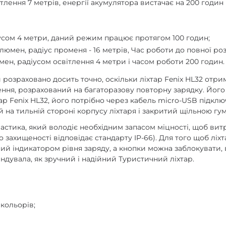
ітлення 7 метрів, енергії акумулятора вистачає на 200 годин
діусом 4 метри, даний режим працює протягом 100 годин;
 люмен, радіус променя - 16 метрів, Час роботи до повної ро
мен, радіусом освітлення 4 метри і часом роботи 200 годин.
 розраховано досить точно, оскільки ліхтар Fenix HL32 от
ня, розрахований на багаторазову повторну зарядку. Його є
ар Fenix HL32, його потрібно через кабель micro-USB підкл
 на тильній стороні корпусу ліхтаря і закритий щільною г
стика, який володіє необхідним запасом міцності, щоб витри
о захищеності відповідає стандарту IP-66). Для того щоб ліх
ний індикатором рівня заряду, а кнопки можна заблокувати
ндувала, як зручний і надійний Туристичний ліхтар.
 кольорів;