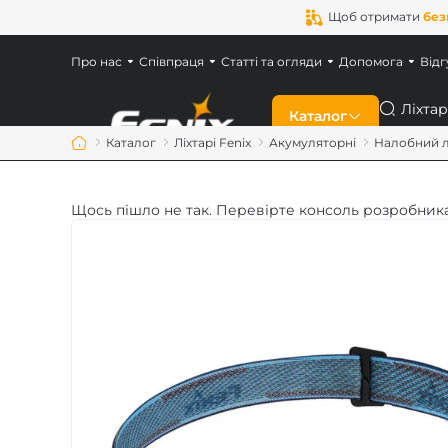
Щоб отримати
без
Про нас
Співпраця
Статті та огляди
Допомога
Відг
Пошук
Каталог
Каталог
Ліхтарі Fenix
Акумуляторні
Налобний лі
Знижки
Щось пішло не так. Перевірте консоль розробника
Новинки
Ліхтарі Fenix
Ліхтарі для військ
Акумулятори Feni