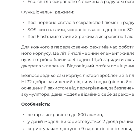
Eco: світло яскравістю 4 люмена з радіусом осв
Функціональні режими:
Red: червоне світло з яскравістю 1 люмен і ра
SOS: сигнал лиха, яскравість якого дорівнює 30
Red Flash: миготливий режим з яскравістю 1 лю
Для кожного з перерахованих режимів час роботи
його корпусу. Це літій-полімерний елемент живлен
нуля потрібно близько 4 годин. Щоб зарядити ліхт
джерела живлення. Відповідний роз'єм поміщений
Безпосередньо сам корпус ліхтаря зроблений з пла
HL32 добре захищений від пилу і води (рівень йог
оснащений захистом від перегрівання, забезпече
акумулятора. Дана модель відмінно себе зарекоме
Особливість:
ліхтар з яскравістю до 600 люмен;
у даній моделі використовується 2 діода різних
користувачам доступно 9 варіантів освітлення;