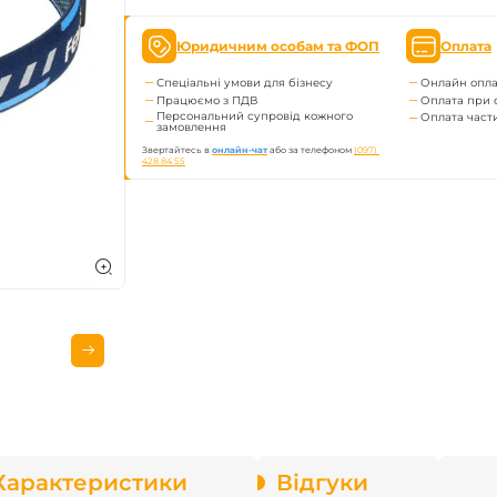
enix
Юридичним особам та ФОП
Оплата
арів
Спеціальні умови для бізнесу
Онлайн опла
Працюємо з ПДВ
Оплата при 
Персональний супровід кожного
Оплата час
замовлення
Звертайтесь в
онлайн-чат
або за телефоном
(097) 
428 84 55
Характеристики
Відгуки