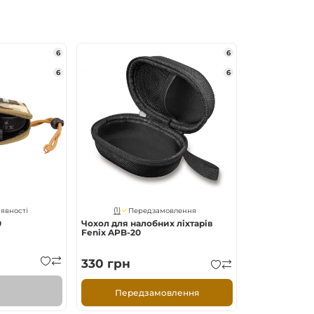
6
6
6
6
(1)
аявності
Передзамовлення
0
Чохол для налобних ліхтарів
Fenix APB-20
330
грн
Передзамовлення