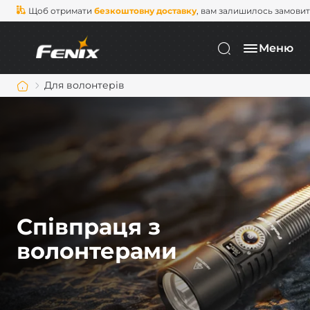
Щоб отримати
безкоштовну доставку
, вам залишилось замови
Меню
Для волонтерів
Співпраця з
волонтерами