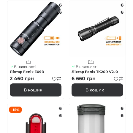
6
6
6
6
(4)
(14)
В наявності
В наявності
Ліхтар Fenix E09R
Ліхтар Fenix TK20R V2. 0
2 460
грн
6 660
грн
В кошик
В кошик
6
6
-15%
6
6