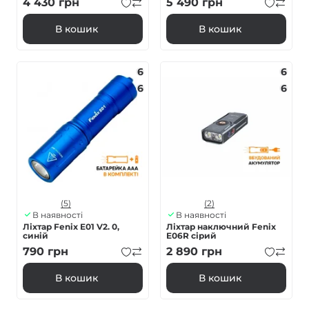
4 430
грн
5 490
грн
В кошик
В кошик
6
6
6
6
(5)
(2)
В наявності
В наявності
Ліхтар Fenix E01 V2. 0,
Ліхтар наключний Fenix
синій
E06R сірий
790
грн
2 890
грн
В кошик
В кошик