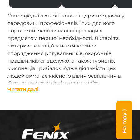
Світлодіодні ліхтарі Fenix – лідери продажів у
середовищі професіоналів і тих, для кого
портативні освітлювальні прилади є
предметом першої необхідності. Ліхтарі та
ліхтарики є невід'ємною частиною
спорядження рятувальників, охоронців,
працівників спецслужб, а також туристів,
мисливців і рибалок. Адже діяльність цих
людей вимагає якісного рівня освітлення в
будь-яких ситуаціях і умовах, навіть
Читати далi
екстремальних.
Ліхтарі виробництва Fenix – справжні «промені
сонця в кишені». Кожен, від надпотужного
На гору
професійного ліхтаря з LED до мініатюрного
брелока-ліхтарика, гідно виконує свою роботу.
Ліхтарі Фенікс відрізняються високою