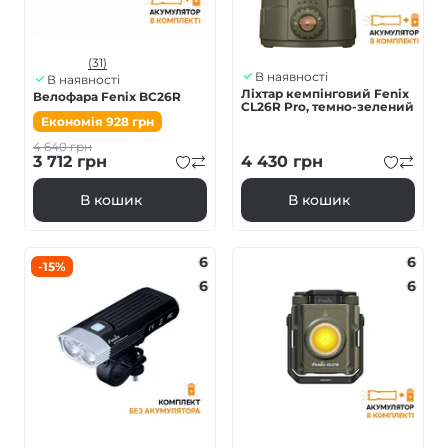
(31)
В наявності
В наявності
Ліхтар кемпінговий Fenix
Велофара Fenix BC26R
CL26R Pro, темно-зелений
Економія
928
грн
4 640
грн
3 712
грн
4 430
грн
В кошик
В кошик
6
6
-15%
6
6