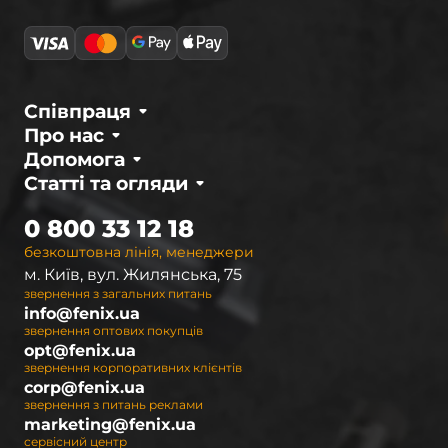
надійністю, невибагливістю та довговічністю,
які підтверджені численними тестами й
випробуваннями. Впевненість у якості дає
можливість компанії надавати офіційну
гарантію на 2 роки на будь-яку модель.
Співпраця
Про нас
Інтернет-магазин
fenix.ua
– офіційний
Допомога
дистриб'ютор в Україні. Ми пропонуємо
Статті та огляди
повний асортимент світлодіодних ліхтарів
Fenix, а також необхідні аксесуари до них. Щоб
0 800 33 12 18
покупцям було легше орієнтуватися під час
безкоштовна лінія, менеджери
вибору освітлювальних пристроїв, вони
м. Київ, вул. Жилянська, 75
розділені на серії. Наразі асортимент Фенікс
звернення з загальних питань
представлений 9 серіями ручних ліхтарів, 2
info@fenix.ua
серіями налобних ліхтарів і 2 видами LED-
звернення оптових покупців
opt@fenix.ua
ліхтарів для велосипедистів (велофар).
звернення корпоративних клієнтів
corp@fenix.ua
Ручні ліхтарі Fenix – це кілька лінійок, від
звернення з питань реклами
компактних освітлювальних пристроїв до
marketing@fenix.ua
яскравих далекобійних і спеціальних тактичних
сервісний центр