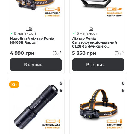
(16)
(2)
В наявності
В наявності
Налобний ліхтар Fenix
Ліхтар Fenix
HM65R Raptor
багатофункціональний
CL28R з функцією
Powerbank (10 000 mAh)
4 990
грн
5 350
грн
В кошик
В кошик
6
6
Хіт
6
6