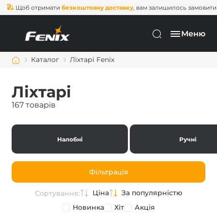
б отримати
безкоштовну доставку
, вам залишилось замовити ще на
2
Меню
Каталог
Ліхтарі Fenix
Ліхтарі
167 товарів
Налобні
Ручні
Фільтрація
Ціна
За популярністю
Сортування:
Новинка
Хіт
Акція