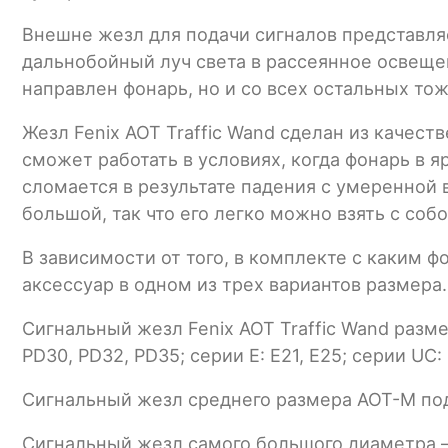
Внешне жезл для подачи сигналов представля
дальнобойный луч света в рассеянное освещен
направлен фонарь, но и со всех остальных тож
Жезл Fenix AOT Traffic Wand сделан из качес
сможет работать в условиях, когда фонарь в 
сломается в результате падения с умеренной в
большой, так что его легко можно взять с со
В зависимости от того, в комплекте с каким 
аксессуар в одном из трех вариантов размера.
Сигнальный жезл Fenix AOT Traffic Wand размер
PD30, PD32, PD35; серии Е: E21, E25; серии UC
Сигнальный жезл среднего размера AOT-M подхо
Сигнальный жезл самого большого диаметра — 