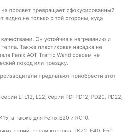
я на просвет превращает сфокусированный
 видно не только с той стороны, куда
 качествами. Он устойчив к нагреванию и
 тепла. Также пластиковая насадка не
зла Fenix AOT Traffic Wand совсем не
еский поход или поездку.
 производители предлагают приобрести этот
ерии L: L12, L22; серии PD: PD12, PD20, PD22,
5, а также для Fenix E20 и RC10.
ких серий, среди которых TK22, E40, E50,