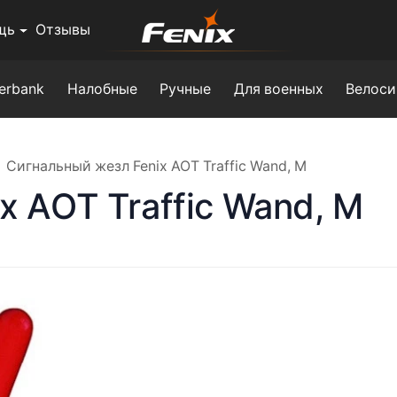
щь
Отзывы
erbank
Налобные
Ручные
Для военных
Велоси
Сигнальный жезл Fenix AOT Traffic Wand, M
x AOT Traffic Wand, M