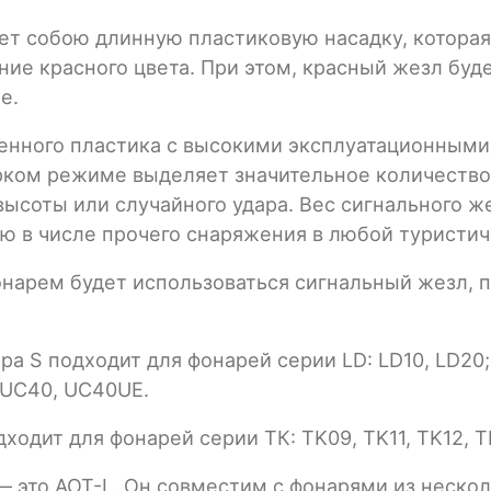
ет собою длинную пластиковую насадку, котора
ие красного цвета. При этом, красный жезл будет
е.
твенного пластика с высокими эксплуатационными
ярком режиме выделяет значительное количество
ысоты или случайного удара. Вес сигнального же
бою в числе прочего снаряжения в любой туристич
фонарем будет использоваться сигнальный жезл,
а S подходит для фонарей серии LD: LD10, LD20; с
: UC40, UC40UE.
дит для фонарей серии ТК: TK09, TK11, TK12, TK1
это AOT-L. Он совместим с фонарями из несколь