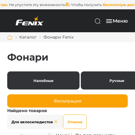
рн
. Не упустите эту возможность!
Чтобы получить
бесплатную доста
Меню
Каталог
Фонари Fenix
Фонари
Налобные
Ручные
Фильтрация
Найдено товаров
Для велосипедистов
Отмена