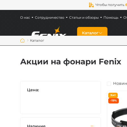
Чтобы получить
О нас
Сотрудничество
Статьи и обзоры
Помощь
О
Каталог
Каталог
Скидки
Акции на фонари Fenix
Новинки
Новин
Фонари Fenix
Цена:
Хит
Фонари для военн
-19%
Аккумуляторы Fen
Наличие