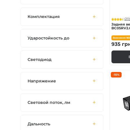
Комплектация
(20)
Задняя в
BC05RV2.
Ударостойкость до
Економия
16
935
гр
Светодиод
-15%
Напряжение
Световой поток, лм
Дальность