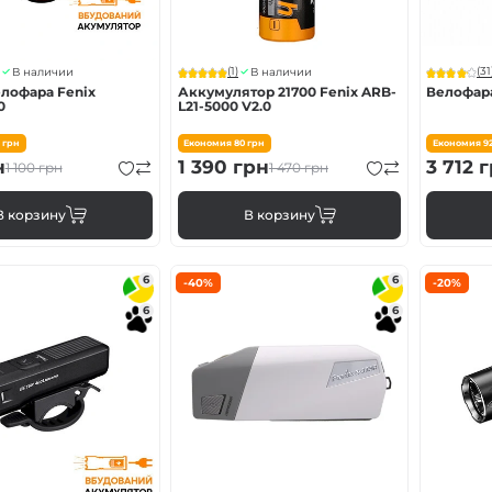
(1)
(31
В наличии
В наличии
елофара Fenix
Аккумулятор 21700 Fenix ARB-
Велофара
0
L21-5000 V2.0
5
грн
Економия
80
грн
Економия
9
н
1 390
грн
3 712
г
1 100
грн
1 470
грн
В корзину
В корзину
6
6
-40%
-20%
6
6