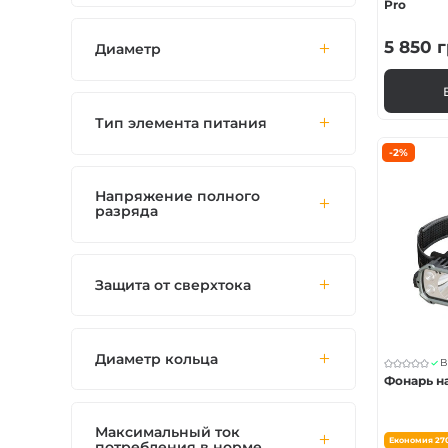
Pro
5 850
г
Диаметр
Тип элемента питания
-2%
Напряжение полного
разряда
Защита от сверхтока
Диаметр кольца
В
Фонарь на
Максимальный ток
Економия
27
потребления в норме