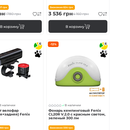
67
грн
Економия
624
грн
рн
3 536
грн
1 780
грн
4 160
грн
В корзину
В корзину
6
6
-12%
6
6
В наличии
В наличии
т велофар
Фонарь кемпинговый Fenix
я+задняя) Fenix
CL20R V.2.0 с красным светом,
зеленый 300 лм
050
грн
Економия
330
грн