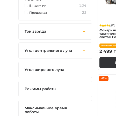
Зарядные устройст
204
В наличии
23
Предзаказ
Аксессуары для ф
(15)
Фонарь н
Ток заряда
тактичес
светом Fe
| Лимити
Економия
59
Угол центрального луча
2 499
г
Угол широкого луча
-15%
Режимы работы
Максимальное время
работы