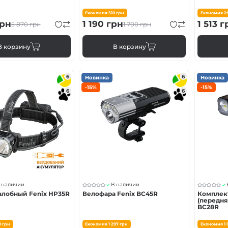
Економия
510
грн
Економия
2
рн
1 190
грн
1 513
г
5 870
грн
1 700
грн
В корзину
В корзину
6
6
Новинка
Новинка
-15%
-15%
6
6
 наличии
В наличии
лобный Fenix ​​HP35R
Велофара Fenix BC45R
Комплек
(передня
BC28R
0
грн
Економия
1 297
грн
Економия
1 