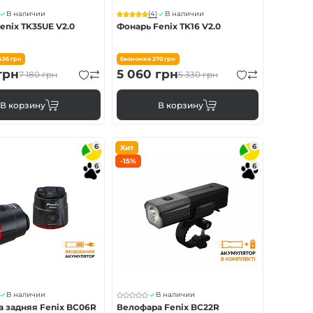
(4)
В наличии
В наличии
enix TK35UE V2.0
Фонарь Fenix TK16 V2.0
 436
грн
Економия
270
грн
грн
5 060
грн
7 180
грн
5 330
грн
В корзину
В корзину
6
6
Хит
-15%
6
6
В наличии
В наличии
 задняя Fenix ​​BC06R
Велофара Fenix BC22R