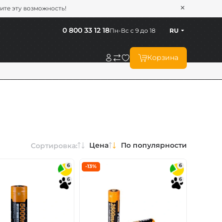
тите эту возможность!
0 800 33 12 18
Пн-Вс с 9 до 18
RU
Корзина
Цена
По популярности
Сортировка:
6
6
-13%
6
6