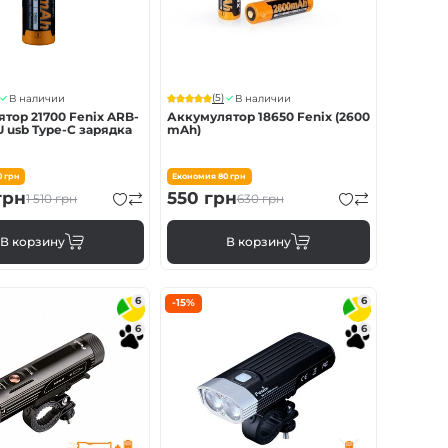
(5)
В наличии
В наличии
тор 21700 Fenix ARB-
Аккумулятор 18650 Fenix (2600
U usb Type-C зарядка
mAh)
0
грн
Економия
80
грн
грн
550
грн
1 510
грн
630
грн
В корзину
В корзину
6
6
-15%
6
6