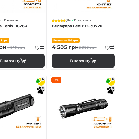
)
(16)
В наличии
В наличии
 Fenix BC26R
Велофара Fenix BC30V20
28
грн
Економия
795
грн
рн
4 505
грн
4 640
грн
5 300
грн
В корзину
В корзину
6
6
-5%
6
6