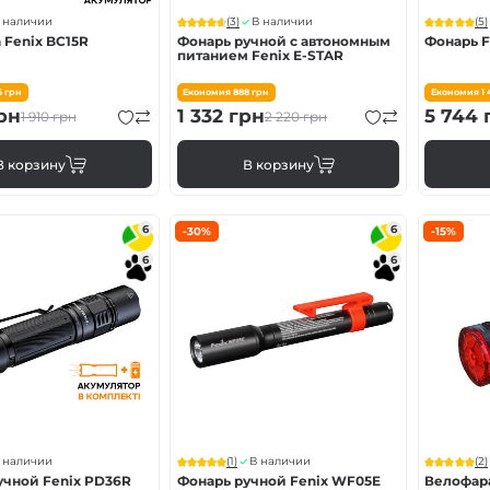
(3)
(5)
 наличии
В наличии
 Fenix BC15R
Фонарь ручной с автономным
Фонарь F
питанием Fenix E-STAR
6
грн
Економия
888
грн
Економия
1
рн
1 332
грн
5 744
1 910
грн
2 220
грн
В корзину
В корзину
6
6
-30%
-15%
6
6
(1)
(2)
 наличии
В наличии
учной Fenix PD36R
Фонарь ручной Fenix ​​WF05E
Велофара