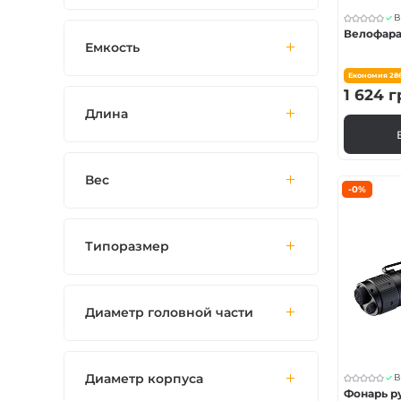
В
Велофара
Емкость
Економия
28
1 624
г
Длина
Вес
-0%
Типоразмер
Диаметр головной части
Диаметр корпуса
В
Фонарь р