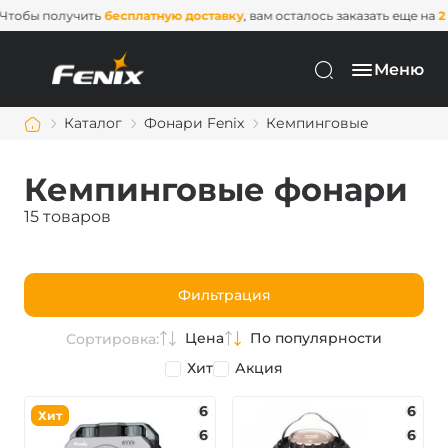
Чтобы получить
бесплатную доставку
, вам осталось заказать еще н
Меню
Каталог
Фонари Fenix
Кемпинговые
Кемпинговые фонари
15 товаров
Фильтрация
Цена
По популярности
Сортировка:
Хит
Акция
6
6
Хит
6
6