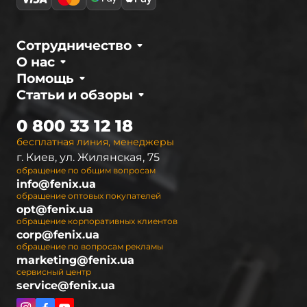
освещением на 360°, которое качественно
подсвечивает предметы на ближней
дистанции без эффекта ослепления
Сотрудничество
отдыхающих. Отличие фонарей заключается в
О нас
мощности встроенных светодиодов, радиусе
Помощь
действия освещения и количестве вариантов
Статьи и обзоры
света.
0 800 33 12 18
Для кемпинга также многие люди хотят
купить
бесплатная линия, менеджеры
хороший ручной фонарь
или
купить налобный
г. Киев, ул. Жилянская, 75
фонарик,
которые также можно найти на
обращение по общим вопросам
нашем сайте.
info@fenix.ua
обращение оптовых покупателей
opt@fenix.ua
Fenix CL20R
обращение корпоративных клиентов
corp@fenix.ua
Это самый простой вариант кемпингового
обращение по вопросам рекламы
фонаря с максимально устойчивой
marketing@fenix.ua
сервисный центр
конструкцией, которая не боится
service@fenix.ua
механического воздействия и воды.