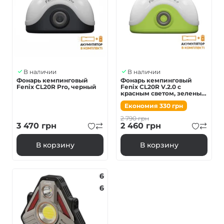
В наличии
В наличии
Фонарь кемпинговый
Фонарь кемпинговый
Fenix CL20R Pro, черный
Fenix CL20R V.2.0 с
красным светом, зеленый
300 лм
Економия
330
грн
2 790
грн
3 470
грн
2 460
грн
В корзину
В корзину
6
6