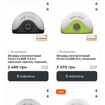
6
6
6
6
В наличии
В наличии
Фонарь кемпинговый
Фонарь кемпинговый
Fenix CL20R V.2.0 с
Fenix CL20R Pro, зеленый
красным светом, черный
300 лм
2 460
грн
3 470
грн
В корзину
В корзину
6
6
-12%
6
6