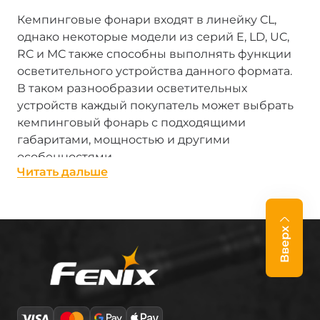
Кемпинговые фонари входят в линейку CL,
однако некоторые модели из серий E, LD, UC,
RC и MC также способны выполнять функции
осветительного устройства данного формата.
В таком разнообразии осветительных
устройств каждый покупатель может выбрать
кемпинговый фонарь с подходящими
габаритами, мощностью и другими
особенностями.
Читать дальше
Отличительные качества
кемпинговых фонарей Fenix
Вверх
На
Fenix.ua
в список самых популярных
фонарей для кемпинга
серии CL
входят
модели Fenix CL20R, CL26R и CL30R.
Их ключевая особенность — режимы с мягким