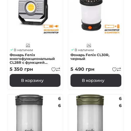
(2)
(4)
В наличии
В наличии
Фонарь Fenix
Фонарь Fenix CL30R,
многофункциональный
черный
CL28R с функцией
Powerbank (10 000 mAh)
5 350
грн
5 490
грн
В корзину
В корзину
6
6
6
6