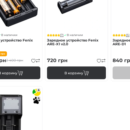
ва Fenix
онарей
(7)
(5)
В наличии
В наличии
устройство Fenix
Зарядное устройство Fenix
Зарядное
ARE-X1 v2.0
ARE-D1
0
грн
рн
720
грн
840
г
2 400
грн
В корзину
В корзину
6
6