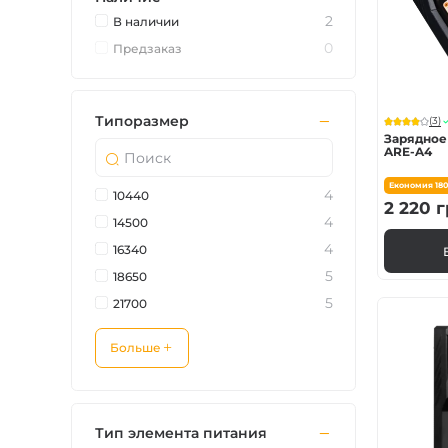
Зарядные устройст
2
В наличии
0
Предзаказ
Аксессуары для ф
Типоразмер
(3)
Зарядное 
ARE-A4
Економия
18
4
10440
2 220
г
4
14500
4
16340
5
18650
5
21700
Больше
Тип элемента питания