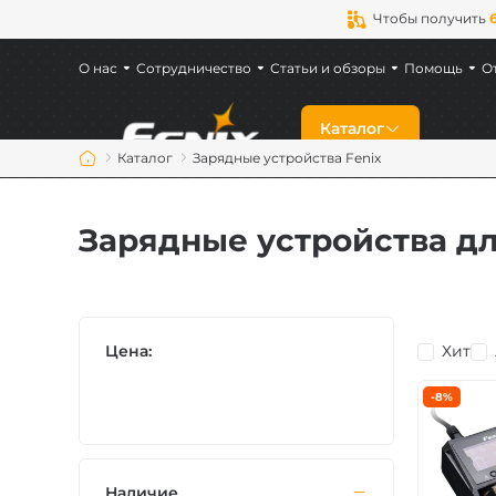
Чтобы получить
О нас
Сотрудничество
Статьи и обзоры
Помощь
О
Каталог
Каталог
Зарядные устройства Fenix
Скидки
Зарядные устройства д
Новинки
Фонари Fenix
Цена:
Хит
Фонари для военн
-8%
Аккумуляторы Fen
Наличие