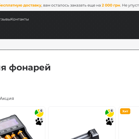
бесплатную доставку
, вам осталось заказать еще на
2 000 грн
. Не упус
тзывы
Контакты
ля фонарей
Акция
ых
6
6
Хит
6
6
ix