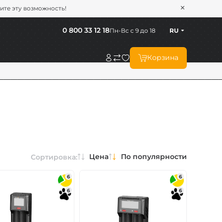
тите эту возможность!
0 800 33 12 18
Пн-Вс с 9 до 18
RU
Корзина
Цена
По популярности
Сортировка:
6
6
6
6