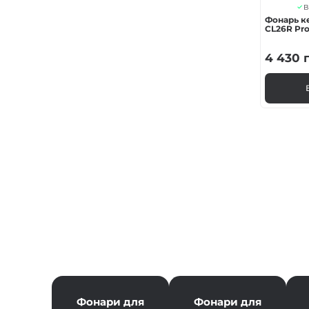
В
Фонарь ке
CL26R Pr
4 430
г
Фонари для
Фонари для