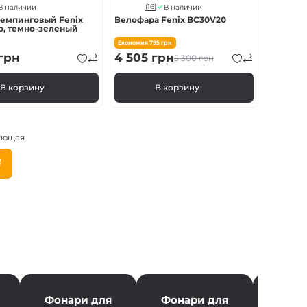
(16)
В наличии
В наличии
емпинговый Fenix ​​
Велофара Fenix BC30V20
o, темно-зеленый
Економия
795
грн
грн
4 505
грн
5 300
грн
В корзину
В корзину
ующая
Следующая
страница
ция
ц
Фонари для
Фонари для
Фона