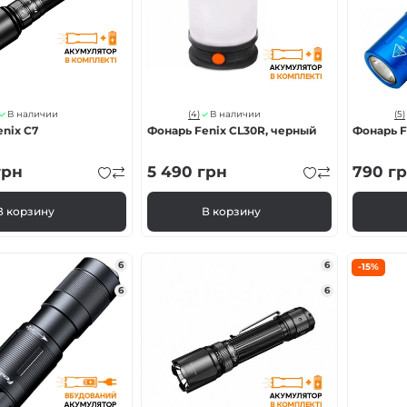
(4)
(5)
В наличии
В наличии
nix C7
Фонарь Fenix CL30R, черный
Фонарь F
рн
5 490
грн
790
гр
В корзину
В корзину
6
6
-15%
6
6