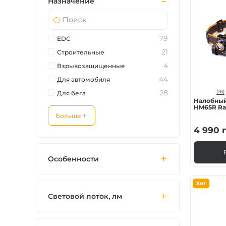
Назначение
79
EDC
21
Строительные
4
Взрывозащищенные
44
Для автомобиля
28
(16)
Для бега
Налобный
HM65R Ra
Больше
4 990
г
Особенности
Хит
Световой поток, лм