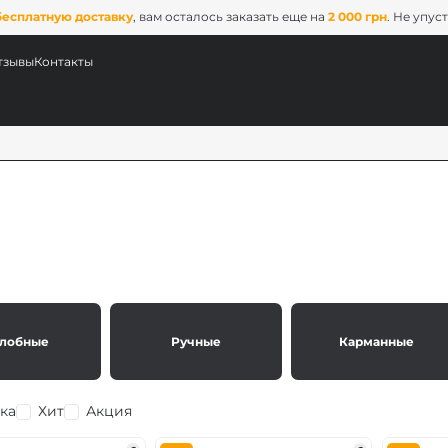
бесплатную доставку
, вам осталось заказать еще на
2 000 грн
. Не упус
тзывы
Контакты
лобные
Ручные
Карманные
ых
ix
ка
Хит
Акция