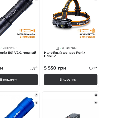
(7)
В наличии
В наличии
enix E01 V2.0, черный
Налобный фонарь Fenix
HM70R
н
5 550
грн
В корзину
В корзину
6
6
6
6