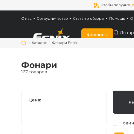
Чтобы получить
О нас
Сотрудничество
Статьи и обзоры
Помощь
О
Поиск
Каталог
Каталог
Фонари Fenix
Скидки
Фонари
Новинки
167 товаров
Фонари Fenix
Цена:
На
Фонари для военн
Аккумуляторы Fen
Новин