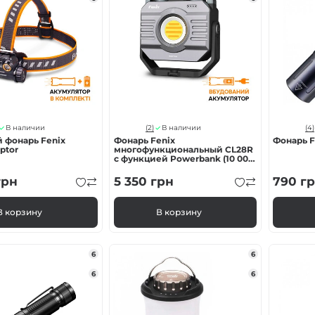
(2)
(4)
В наличии
В наличии
 фонарь Fenix
Фонарь Fenix
Фонарь F
ptor
многофункциональный CL28R
с функцией Powerbank (10 000
mAh)
рн
5 350
грн
790
гр
В корзину
В корзину
6
6
6
6