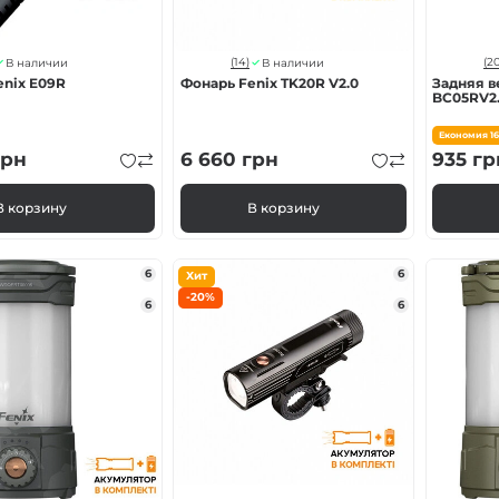
(14)
(20
В наличии
В наличии
enix E09R
Фонарь Fenix TK20R V2.0
Задняя в
BC05RV2
Економия
1
рн
6 660
грн
935
гр
В корзину
В корзину
6
6
Хит
-20%
6
6