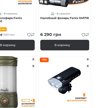
)
(3)
В наличии
В наличии
елофара Fenix
Налобный фонарь Fenix HM71R
.0
65
грн
н
6 290
грн
1 100
грн
В корзину
В корзину
6
6
-15%
6
6