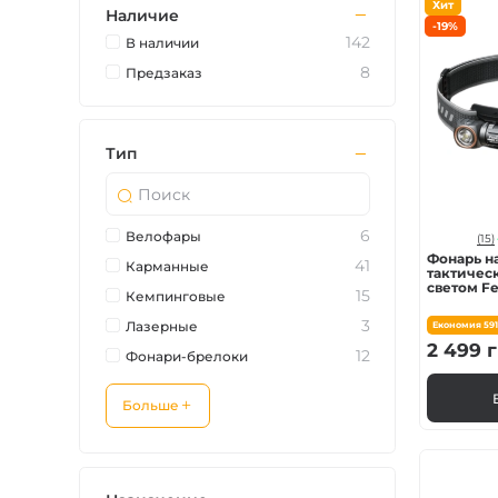
Хит
Наличие
Зарядные устройст
-19%
142
В наличии
8
Предзаказ
Аксессуары для ф
Тип
6
Велофары
(15)
Фонарь н
41
Карманные
тактичес
светом Fe
15
Кемпинговые
| Лимити
3
Лазерные
Економия
59
2 499
г
12
Фонари-брелоки
Больше