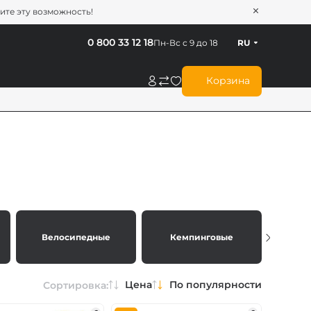
тите эту возможность!
0 800 33 12 18
Пн-Вс с 9 до 18
RU
Корзина
Велосипедные
Кемпинговые
Тур
Цена
По популярности
Сортировка: