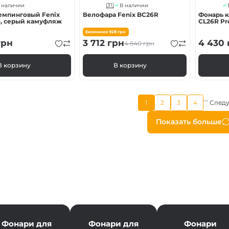
(31)
 наличии
В наличии
мпинговый Fenix ​​
Велофара Fenix BC26R
Фонарь к
o, серый камуфляж
CL26R Pr
Економия
928
грн
рн
3 712
грн
4 430
4 640
грн
В корзину
В корзину
…
Текущая
1
2
3
4
След
Страница
Страница
Страница
страница
Нумера
Показать больше
страни
Фонари для
Фонари для
Фонари