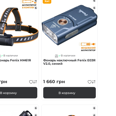
6
6
Хит
6
6
)
(3)
В наличии
В наличии
онарь Fenix HM61R
Фонарь наключный Fenix ​​E03R
V2.0, синий
грн
1 660
грн
В корзину
В корзину
6
6
6
6