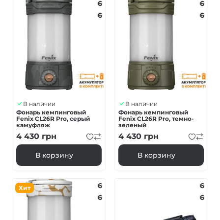
6
6
6
6
В наличии
В наличии
Фонарь кемпинговый
Фонарь кемпинговый
Fenix ​​CL26R Pro, серый
Fenix ​​CL26R Pro, темно-
камуфляж
зеленый
4 430
грн
4 430
грн
В корзину
В корзину
6
6
Хит
6
6