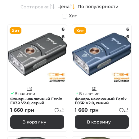
Цена
По популярности
Сортировка:
Хит
6
6
Хит
Хит
6
6
(4)
(3)
В наличии
В наличии
Фонарь наключный Fenix
Фонарь наключный Fenix ​​
E03R V2.0, серый
E03R V2.0, синий
1 660
грн
1 660
грн
В корзину
В корзину