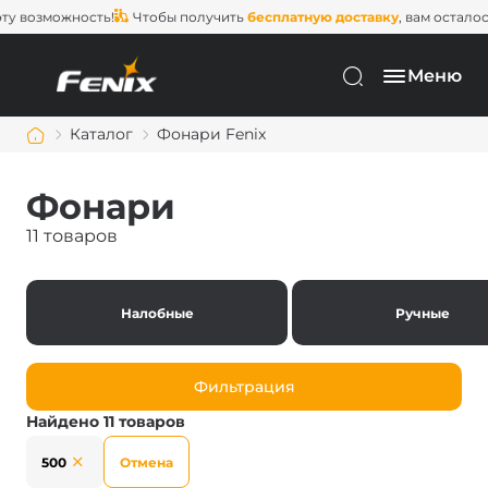
возможность!
Чтобы получить
бесплатную доставку
, вам осталось за
Меню
Каталог
Фонари Fenix
Фонари
11 товаров
Налобные
Ручные
Фильтрация
Найдено 11 товаров
500
Отмена