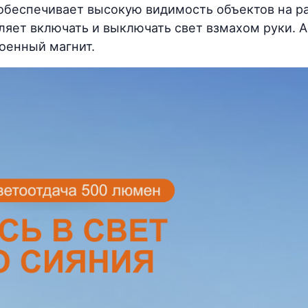
беспечивает высокую видимость объектов на рас
яет включать и выключать свет взмахом руки. А
оенный магнит.