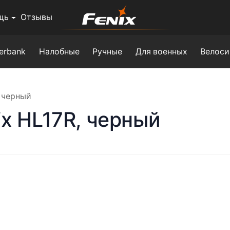
щь
Отзывы
erbank
Налобные
Ручные
Для военных
Велоси
, черный
x HL17R, черный