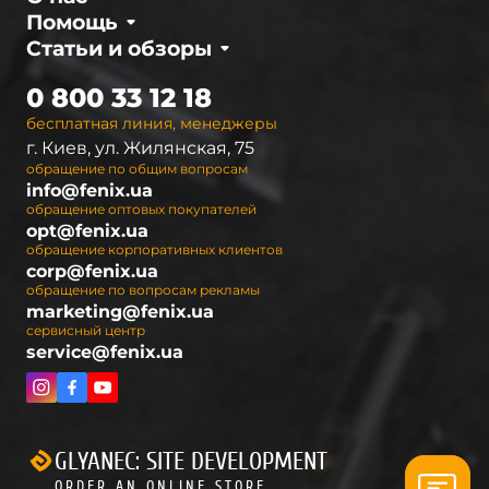
Помощь
К широкому ассортименту фонарей
Fenix
Статьи и обзоры
производитель предлагает обширный выбор
аксессуаров:
0 800 33 12 18
Аккумуляторы
— для долгой работы.
бесплатная линия, менеджеры
г. Киев, ул. Жилянская, 75
Чехлы
— защита от повреждений.
обращение по общим вопросам
Крепления
— для монтажа на велосипеды и
info@fenix.ua
экипировку.
обращение оптовых покупателей
opt@fenix.ua
Фильтры для фонарей
— изменение цвета
обращение корпоративных клиентов
света для разных условий.
corp@fenix.ua
обращение по вопросам рекламы
Линзы
— улучшение фокусировки.
marketing@fenix.ua
Тактические кнопки
— быстрое включение
сервисный центр
service@fenix.ua
и выключение.
Запчасти для фонарей: долговечность
оборудования
GLYANEC: SITE DEVELOPMENT
Замена изношенных деталей продлевает срок
ORDER AN ONLINE STORE