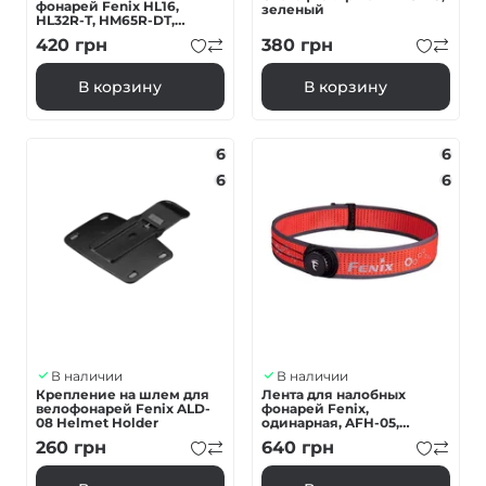
фонарей Fenix ​​HL16,
зеленый
HL32R-T, HM65R-DT,
черная
420
грн
380
грн
В корзину
В корзину
6
6
6
6
В наличии
В наличии
Крепление на шлем для
Лента для налобных
велофонарей Fenix ALD-
фонарей Fenix,
08 Helmet Holder
одинарная, AFH-05,
черно-красная
260
грн
640
грн