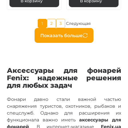
В корзину
В корзину
Текущая
1
2
3
Следующая
Страница
Страница
Следующая
страница
страница
Нумерация
Показать больше
страниц
Аксессуары для фонарей
Fenix: надежные решения
для любых задач
Фонари давно стали важной частью
снаряжения туристов, охотников, рыбаков и
спецслужб. Однако для расширения их
функционала важно иметь
аксессуары для
фонарей
. В интернет-магазине
Fenix.ua