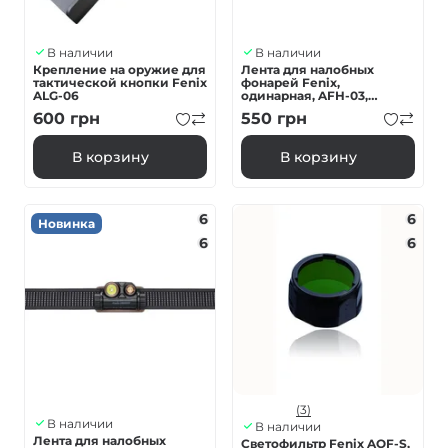
В наличии
В наличии
Крепление на оружие для
Лента для налобных
тактической кнопки Fenix
фонарей Fenix,
ALG-06
одинарная, AFH-03,
черно-оранжевая
600
грн
550
грн
В корзину
В корзину
6
6
Новинка
6
6
(3)
В наличии
В наличии
Лента для налобных
Светофильтр Fenix AOF-S,