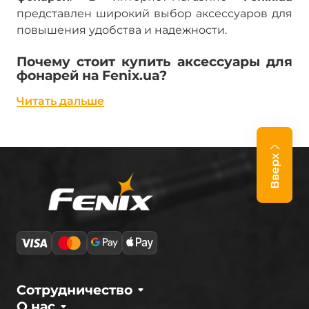
представлен широкий выбор аксессуаров для
повышения удобства и надежности.
Почему стоит купить аксессуары для
фонарей на Fenix.ua?
Читать дальше
Высокое качество материалов.
Прочные и
износостойкие изделия.
Совместимость.
Подходят для большинства
моделей фонарей.
Вверх
Широкий ассортимент.
От фильтров до
тактических кнопок.
Быстрая доставка.
Легко
купить
аксессуары для фонарей
и получить их в
удобное время.
Популярные аксессуары для фонарей
Сотрудничество
Fenix
О нас