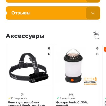
Отзывы
Аксессуары
6
6
6
6
(1)
(4)
Предзаказ
В наличии
Лента для налобных
Фонарь Fenix CL30R,
фонарей Fenix, двойная,
черный
A