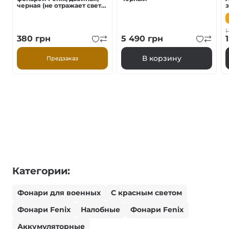
черная (не отражает свет)
AFH-02
1
380
грн
5 490
грн
В корзину
Предзаказ
Категории:
Фонари для военных
С красным светом
Фонари Fenix
Налобные
Фонари Fenix
Аккумуляторные