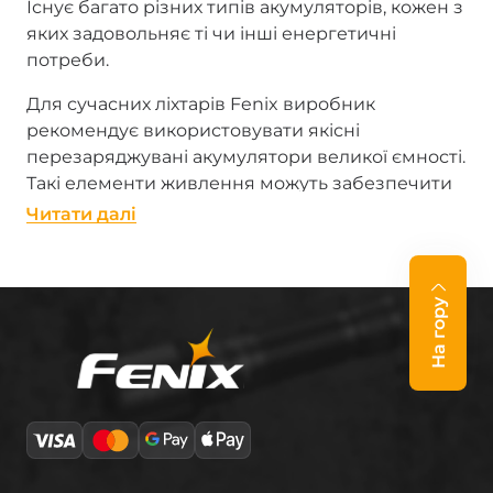
Існує багато різних типів акумуляторів, кожен з
яких задовольняє ті чи інші енергетичні
потреби.
Для сучасних ліхтарів Fenix виробник
рекомендує використовувати якісні
перезаряджувані акумулятори великої ємності.
Такі елементи живлення можуть забезпечити
тривалий час роботи ліхтаря без необхідності
Читати далi
підзаряджання. Найбільш популярні типи
акумуляторів: Li-ion, Ni-MH та Li-pol.
Одна з переваг літій-іонних акумуляторів —
На гору
можливість багаторазового перезаряджання
— понад 500 циклів. Ці елементи живлення
позбавлені так званого ефекту пам'яті й
зберігають понад 70 % ємності навіть після
500-го перезаряджання.
Літій-полімерні акумулятори мають схожі