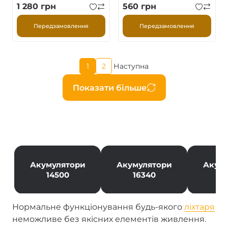
1 280
грн
560
грн
Передзамовлення
Передзамовлення
Поточна
1
2
Наступна
Page
Наступна
сторінка
сторінка
Розбивка
Показати більше
на
сторінки
Акумулятори
Акумулятори
Акум
14500
16340
1
Нормальне функціонування будь-якого
ліхтаря
неможливе без якісних елементів живлення.