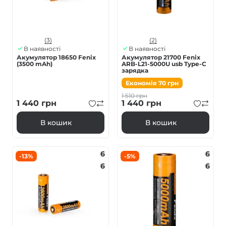
(3)
(2)
В наявності
В наявності
Акумулятор 18650 Fenix
Акумулятор 21700 Fenix
(3500 mAh)
ARB-L21-5000U usb Type-C
зарядка
Економія
70
грн
1 510
грн
1 440
грн
1 440
грн
В кошик
В кошик
6
6
-13%
-5%
6
6