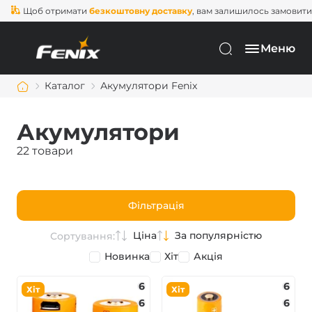
Щоб отримати
безкоштовну доставку
, вам залишилось замовити ще н
Меню
Каталог
Акумулятори Fenix
Акумулятори
22 товари
Фільтрація
Ціна
За популярністю
Сортування:
Новинка
Хіт
Акція
6
6
Хіт
Хіт
6
6