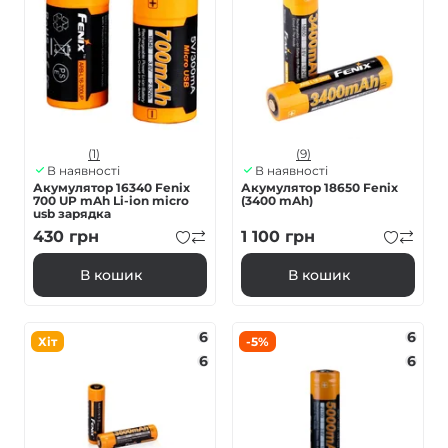
(1)
(9)
В наявності
В наявності
Акумулятор 16340 Fenix
Акумулятор 18650 Fenix
700 UP mAh Li-ion micro
(3400 mAh)
usb зарядка
430
грн
1 100
грн
В кошик
В кошик
6
6
Хіт
-5%
6
6