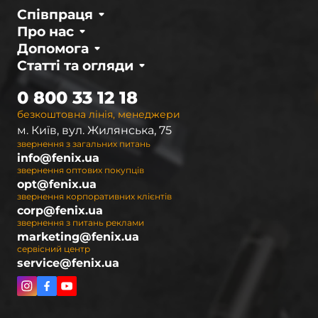
характеристики з Li-ion; різниця полягає лише
Співпраця
у складі електроліту для Li-pol батареї. Такі
Про нас
елементи живлення широко
Допомога
використовуються для мобільних телефонів та
Статті та огляди
іншої портативної техніки.
0 800 33 12 18
Нікель-металогідридні акумулятори також
безкоштовна лінія, менеджери
витримують 500-кратне перезаряджання. При
м. Київ, вул. Жилянська, 75
цьому відмова від кадмію, який застосовувався
звернення з загальних питань
у попередника — Ni-Cd батарей, означає
info@fenix.ua
звернення оптових покупців
перехід на більш екологічно чисте
opt@fenix.ua
виробництво.
звернення корпоративних клієнтів
corp@fenix.ua
Також для живлення світлодіодних ліхтарів
звернення з питань реклами
marketing@fenix.ua
Fenix можна застосовувати LiFePO4
сервісний центр
акумулятори. Цей різновид елементів
service@fenix.ua
живлення поки не надто широко
розповсюджений, але вже має незаперечні
переваги. До них належать: 2000–5000 циклів