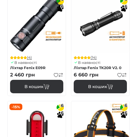
6
6
(4)
(14)
В наявності
В наявності
Ліхтар Fenix E09R
Ліхтар Fenix TK20R V2. 0
2 460
грн
6 660
грн
В кошик
В кошик
6
6
-15%
6
6