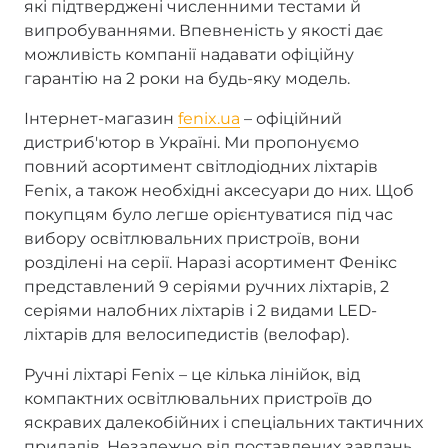
які підтверджені численними тестами й
випробуваннями. Впевненість у якості дає
можливість компанії надавати офіційну
гарантію на 2 роки на будь-яку модель.
Інтернет-магазин
fenix.ua
– офіційний
дистриб'ютор в Україні. Ми пропонуємо
повний асортимент світлодіодних ліхтарів
Fenix, а також необхідні аксесуари до них. Щоб
покупцям було легше орієнтуватися під час
вибору освітлювальних пристроїв, вони
розділені на серії. Наразі асортимент Фенікс
представлений 9 серіями ручних ліхтарів, 2
серіями налобних ліхтарів і 2 видами LED-
ліхтарів для велосипедистів (велофар).
Ручні ліхтарі Fenix – це кілька лінійок, від
компактних освітлювальних пристроїв до
яскравих далекобійних і спеціальних тактичних
приладів. Незалежно від поставлених завдань,