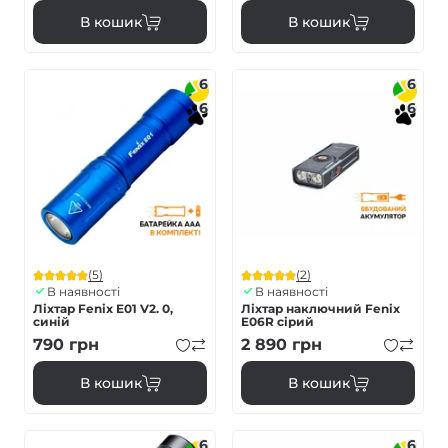
В кошик
В кошик
6
6
6
6
(5)
(2)
В наявності
В наявності
Ліхтар Fenix E01 V2. 0,
Ліхтар наключний Fenix
синій
E06R сірий
790
грн
2 890
грн
В кошик
В кошик
6
6