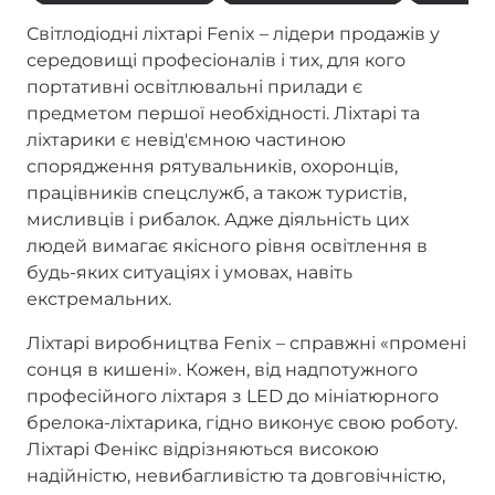
Світлодіодні ліхтарі Fenix – лідери продажів у
середовищі професіоналів і тих, для кого
портативні освітлювальні прилади є
предметом першої необхідності. Ліхтарі та
ліхтарики є невід'ємною частиною
спорядження рятувальників, охоронців,
працівників спецслужб, а також туристів,
мисливців і рибалок. Адже діяльність цих
людей вимагає якісного рівня освітлення в
будь-яких ситуаціях і умовах, навіть
екстремальних.
Ліхтарі виробництва Fenix – справжні «промені
сонця в кишені». Кожен, від надпотужного
професійного ліхтаря з LED до мініатюрного
брелока-ліхтарика, гідно виконує свою роботу.
Ліхтарі Фенікс відрізняються високою
надійністю, невибагливістю та довговічністю,