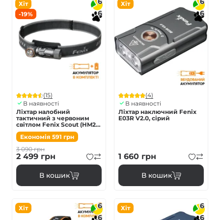
6
6
Хіт
Хіт
6
6
-19%
(15)
(4)
В наявності
В наявності
Ліхтар налобний
Ліхтар наключний Fenix
тактичний з червоним
E03R V2.0, сірий
світлом Fenix Scout (HM23
V2.0) | Лімітована серія
Економія
591
грн
3 090
грн
2 499
грн
1 660
грн
В кошик
В кошик
6
6
Хіт
Хіт
6
6