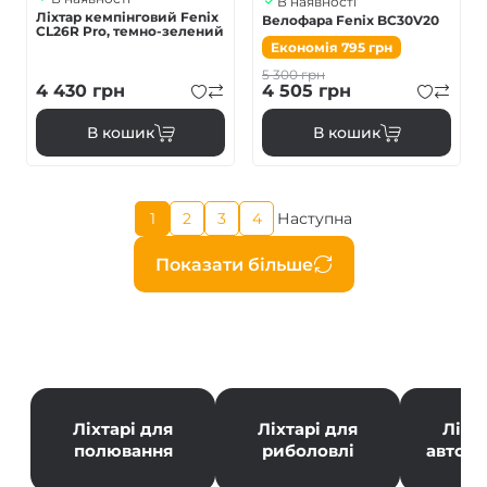
В наявності
Ліхтар кемпінговий Fenix
Велофара Fenix BC30V20
CL26R Pro, темно-зелений
Економія
795
грн
5 300
грн
4 430
грн
4 505
грн
В кошик
В кошик
Поточна
1
2
3
4
Наступна
Page
Page
Page
Наступна
сторінка
сторінка
Розбивка
Показати більше
на
сторінки
Ліхтарі для
Ліхтарі для
Ліхт
полювання
риболовлі
автол