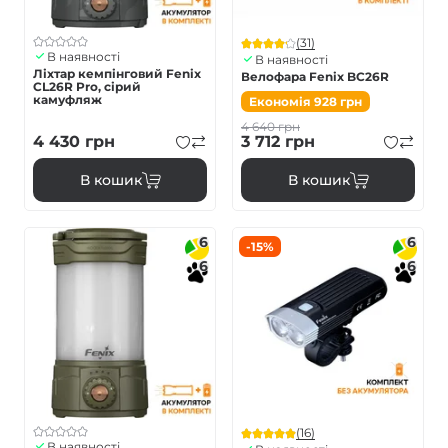
(31)
В наявності
В наявності
Ліхтар кемпінговий Fenix
Велофара Fenix BC26R
CL26R Pro, сірий
камуфляж
Економія
928
грн
4 640
грн
4 430
грн
3 712
грн
В кошик
В кошик
6
6
-15%
6
6
(16)
В наявності