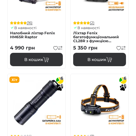
(16)
(2)
В наявності
В наявності
Налобний ліхтар Fenix
Ліхтар Fenix
HM65R Raptor
багатофункціональний
CL28R з функцією
Powerbank (10 000 mAh)
4 990
грн
5 350
грн
В кошик
В кошик
6
6
Хіт
6
6