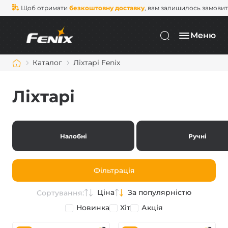
Щоб отримати
безкоштовну доставку
, вам залишилось замови
Меню
Каталог
Ліхтарі Fenix
Ліхтарі
Налобні
Ручні
Фільтрація
Ціна
За популярністю
Сортування:
Новинка
Хіт
Акція