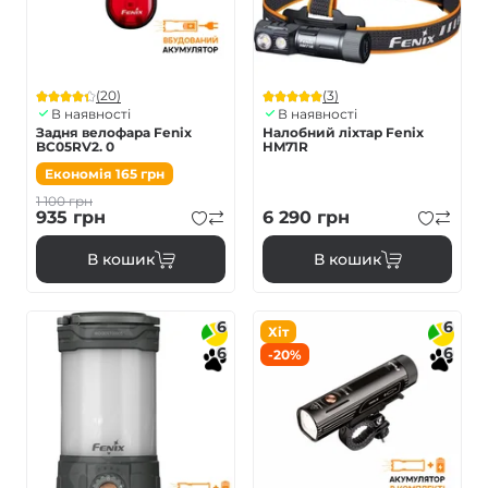
(20)
(3)
В наявності
В наявності
Задня велофара Fenix
Налобний ліхтар Fenix
BC05RV2. 0
HM71R
Економія
165
грн
1 100
грн
935
грн
6 290
грн
В кошик
В кошик
6
6
Хіт
6
6
-20%