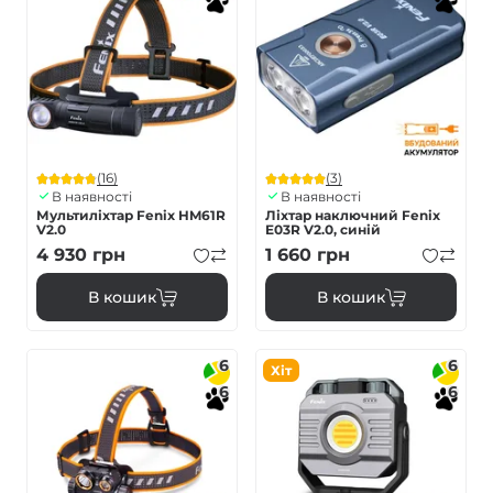
(16)
(3)
В наявності
В наявності
Мультиліхтар Fenix HM61R
Ліхтар наключний Fenix
V2.0
E03R V2.0, синій
4 930
грн
1 660
грн
В кошик
В кошик
6
6
Хіт
6
6