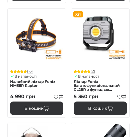
Хіт
(16)
(2)
В наявності
В наявності
Налобний ліхтар Fenix
Ліхтар Fenix
HM65R Raptor
багатофункціональний
CL28R з функцією
Powerbank (10 000 mAh)
4 990
грн
5 350
грн
В кошик
В кошик