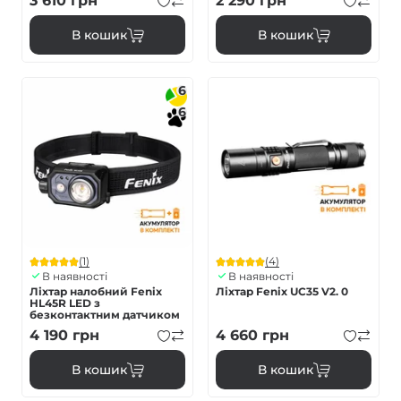
3 610
грн
2 290
грн
В кошик
В кошик
6
6
(1)
(4)
В наявності
В наявності
Ліхтар налобний Fenix
Ліхтар Fenix UC35 V2. 0
HL45R LED з
безконтактним датчиком
4 190
грн
4 660
грн
В кошик
В кошик