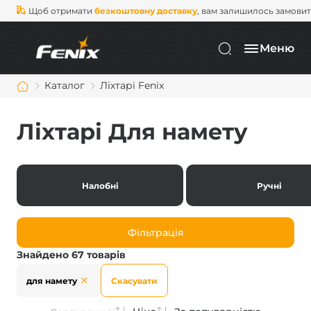
Щоб отримати
безкоштовну доставку
, вам залишилось замови
Меню
Каталог
Ліхтарі Fenix
Ліхтарі Для намету
Налобні
Ручні
Фільтрація
Знайдено 67 товарів
для намету
Скасувати