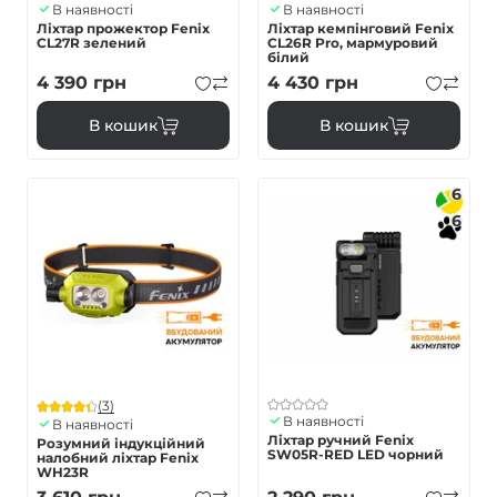
В наявності
В наявності
Ліхтар прожектор Fenix
Ліхтар кемпінговий Fenix
CL27R зелений
CL26R Pro, мармуровий
білий
4 390
грн
4 430
грн
В кошик
В кошик
6
6
(3)
В наявності
В наявності
Ліхтар ручний Fenix
Розумний індукційний
SW05R-RED LED чорний
налобний ліхтар Fenix
WH23R