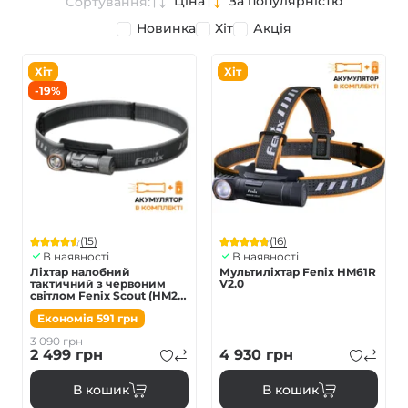
Ціна
За популярністю
Сортування:
Новинка
Хіт
Акція
Хіт
Хіт
-19%
(15)
(16)
В наявності
В наявності
Ліхтар налобний
Мультиліхтар Fenix HM61R
тактичний з червоним
V2.0
світлом Fenix Scout (HM23
V2.0) | Лімітована серія
Економія
591
грн
3 090
грн
2 499
грн
4 930
грн
В кошик
В кошик