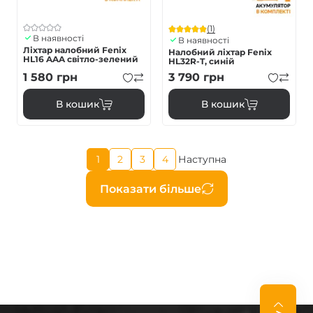
(1)
В наявності
В наявності
Ліхтар налобний Fenix
Налобний ліхтар Fenix
HL16 AAA світло-зелений
HL32R-T, синій
1 580
грн
3 790
грн
В кошик
В кошик
Поточна
1
2
3
4
Наступна
Page
Page
Page
Наступна
сторінка
сторінка
Розбивка
Показати більше
на
сторінки