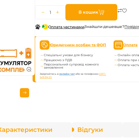
enix
В кошик
арів
Знайшли дешевше?
Повiдо
Оплата частинами
Юридичним особам та ФОП
Оплата
Спеціальні умови для бізнесу
Онлайн опла
Працюємо з ПДВ
Оплата при 
Персональний супровід кожного
Оплата час
замовлення
Звертайтесь в
онлайн-чат
або за телефоном
(097) 
428 84 55
Характеристики
Відгуки