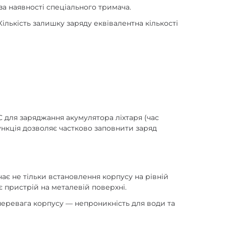
за наявності спеціального тримача.
ількість залишку заряду еквівалентна кількості
C для заряджання акумулятора ліхтаря (час
ункція дозволяє частково заповнити заряд
ає не тільки встановлення корпусу на рівній
є пристрій на металевій поверхні.
а перевага корпусу — непроникність для води та