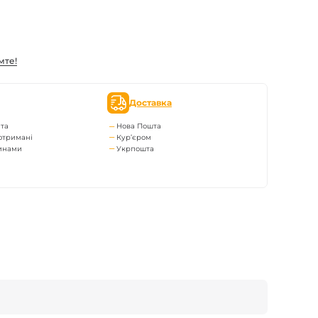
мте!
Доставка
та
Нова Пошта
отримані
Кур’єром
тинами
Укрпошта