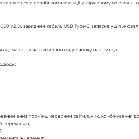
 поставляється в повній комплектації у фірмовому пакованні га
-5000 V2.0), зарядний кабель USB Type-C, запасне ущільнюваль
вдома та під час активного відпочинку на природі;
одіоди;
ямований вниз промінь, червоний світильник, комбінування д
й перемикач;
);
 елемента живлення;