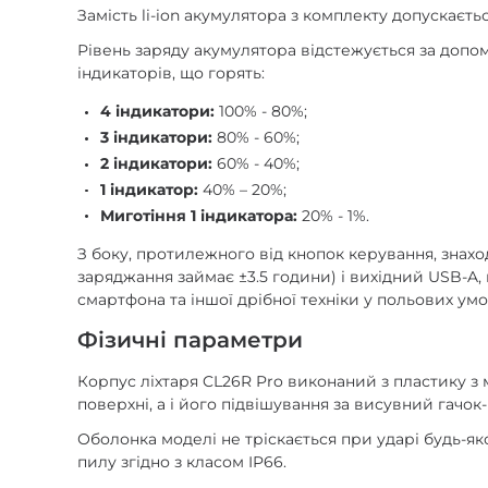
Замість li-ion акумулятора з комплекту допускаєт
Рівень заряду акумулятора відстежується за допом
індикаторів, що горять:
4 індикатори:
100% - 80%;
3 індикатори:
80% - 60%;
2 індикатори:
60% - 40%;
1 індикатор:
40% – 20%;
Миготіння 1 індикатора:
20% - 1%.
З боку, протилежного від кнопок керування, знахо
заряджання займає ±3.5 години) і вихідний USB-A
смартфона та іншої дрібної техніки у польових умо
Фізичні параметри
Корпус ліхтаря CL26R Pro виконаний з пластику з 
поверхні, а і його підвішування за висувний гачок
Оболонка моделі не тріскається при ударі будь-яко
пилу згідно з класом IP66.