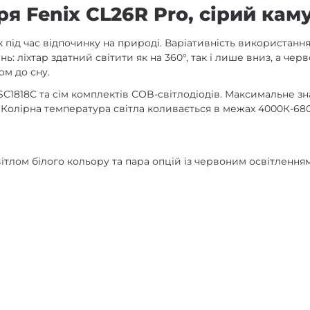
ря Fenix CL26R Pro, сірий ка
к під час відпочинку на природі. Варіативність використанн
ь: ліхтар здатний світити як на 360°, так і лише вниз, а чер
ом до сну.
SC1818C та сім комплектів COB-світлодіодів. Максимальне зн
в. Колірна температура світла коливається в межах 4000К-68
вітлом білого кольору та пара опцій із червоним освітленням