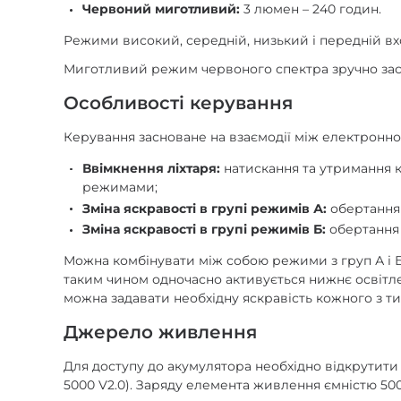
Червоний миготливий:
3 люмен – 240 годин.
Режими високий, середній, низький і передній вход
Миготливий режим червоного спектра зручно заст
Особливості керування
Керування засноване на взаємодії між електронно
Ввімкнення ліхтаря:
натискання та утримання 
режимами;
Зміна яскравості в групі режимів А:
обертання
Зміна яскравості в групі режимів Б:
обертання 
Можна комбінувати між собою режими з груп А і 
таким чином одночасно активується нижнє освітле
можна задавати необхідну яскравість кожного з тип
Джерело живлення
Для доступу до акумулятора необхідно відкрутити в
5000 V2.0). Заряду елемента живлення ємністю 50