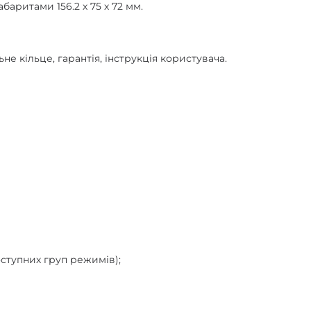
баритами 156.2 х 75 х 72 мм.
не кільце, гарантія, інструкція користувача.
оступних груп режимів);