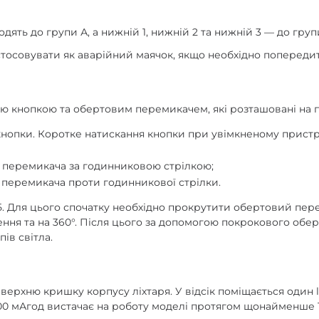
ять до групи А, а нижній 1, нижній 2 та нижній 3 — до груп
осовувати як аварійний маячок, якщо необхідно попереди
ю кнопкою та обертовим перемикачем, які розташовані на п
кнопки. Коротке натискання кнопки при увімкненому прист
 перемикача за годинниковою стрілкою;
перемикача проти годинникової стрілки.
Б. Для цього спочатку необхідно прокрутити обертовий пер
ння та на 360°. Після цього за допомогою покрокового обер
ів світла.
ерхню кришку корпусу ліхтаря. У відсік поміщається один li-
00 мАгод вистачає на роботу моделі протягом щонайменше 1