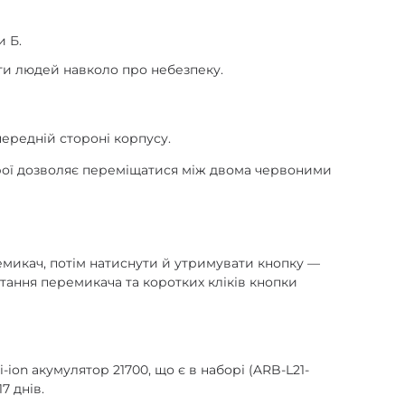
и Б.
ти людей навколо про небезпеку.
ередній стороні корпусу.
рої дозволяє переміщатися між двома червоними
емикач, потім натиснути й утримувати кнопку —
тання перемикача та коротких кліків кнопки
ion акумулятор 21700, що є в наборі (ARB-L21-
7 днів.