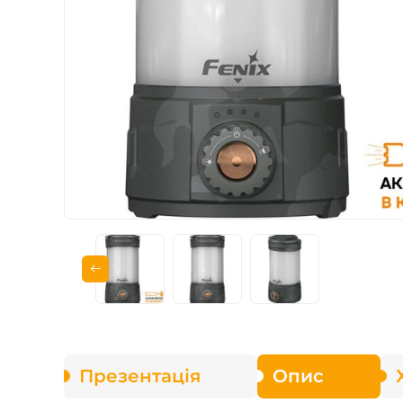
Зарядні пристрої F
Аксесуари для ліхт
Презентація
Опис