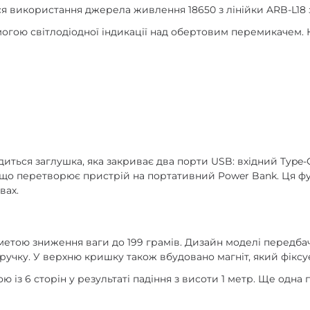
ься використання джерела живлення 18650 з лінійки ARB-L18 
огою світлодіодної індикації над обертовим перемикачем. К
диться заглушка, яка закриває два порти USB: вхідний Type-
, що перетворює пристрій на портативний Power Bank. Ця ф
вах.
метою зниження ваги до 199 грамів. Дизайн моделі передбач
-ручку. У верхню кришку також вбудовано магніт, який фіксу
ю із 6 сторін у результаті падіння з висоти 1 метр. Ще одн