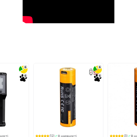
6
6
6
6
(12)
(3)
ності
В наявності
В н