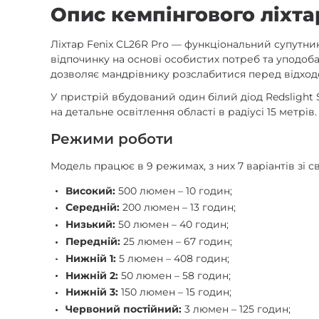
Опис кемпінгового ліхта
Ліхтар Fenix CL26R Pro — функціональний супутни
відпочинку на основі особистих потреб та уподобан
дозволяє мандрівнику розслабитися перед відход
У пристрій вбудований один білий діод Redslight 
на детальне освітлення області в радіусі 15 метрі
Режими роботи
Модель працює в 9 режимах, з них 7 варіантів зі с
Високий:
500 люмен – 10 годин;
Середній:
200 люмен – 13 годин;
Низький:
50 люмен – 40 годин;
Передній:
25 люмен – 67 годин;
Нижній 1:
5 люмен – 408 годин;
Нижній 2:
50 люмен – 58 годин;
Нижній 3:
150 люмен – 15 годин;
Червоний постійний:
3 люмен – 125 годин;