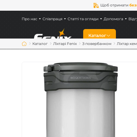
Щоб отримати
без
Про нас
Співпраця
Статті та огляди
Допомога
Відг
Каталог
Каталог
Ліхтарі Fenix
З повербанком
Ліхтар ке
Знижки
Новинки
Ліхтарі Fenix
Ліхтарі для військ
Акумулятори Feni