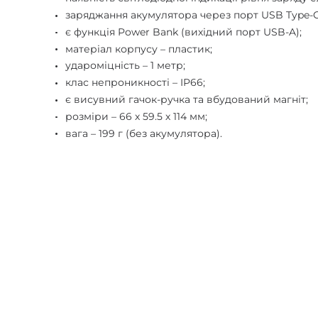
заряджання акумулятора через порт USB Type-C
є функція Power Bank (вихідний порт USB-A);
матеріал корпусу – пластик;
удароміцність – 1 метр;
клас непроникності – IP66;
є висувний гачок-ручка та вбудований магніт;
розміри – 66 х 59.5 х 114 мм;
вага – 199 г (без акумулятора).