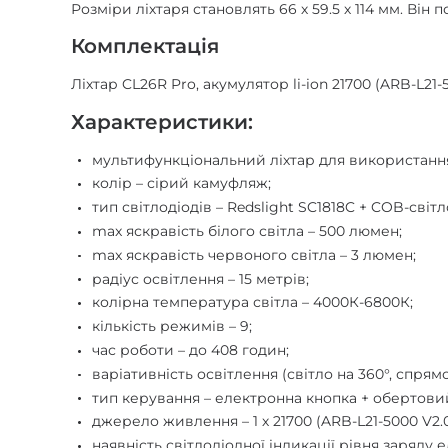
Розміри ліхтаря становлять 66 х 59.5 х 114 мм. Він
Комплектація
Ліхтар CL26R Pro, акумулятор li-ion 21700 (ARB-L21
Характеристики:
мультифункціональний ліхтар для використання 
колір – сірий камуфляж;
тип світлодіодів – Redslight SC1818C + COB-світл
max яскравість білого світла – 500 люмен;
max яскравість червоного світла – 3 люмен;
радіус освітлення – 15 метрів;
колірна температура світла – 4000К-6800К;
кількість режимів – 9;
час роботи – до 408 годин;
варіативність освітлення (світло на 360°, спр
тип керування – електронна кнопка + обертови
джерело живлення – 1 х 21700 (ARB-L21-5000 V2.0
наявність світлодіодної індикації рівня заряду