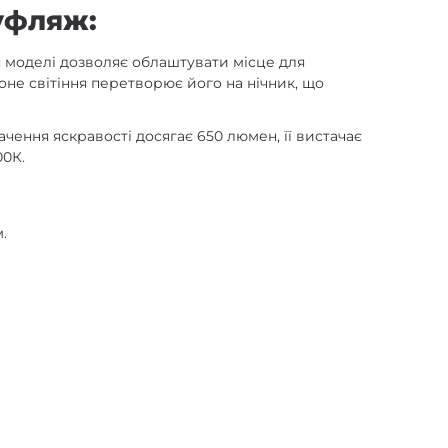
муфляж:
я моделі дозволяє облаштувати місце для
воне світіння перетворює його на нічник, що
ачення яскравості досягає 650 люмен, її вистачає
00К.
.