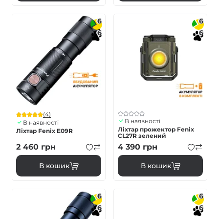
6
6
6
6
(4)
В наявності
В наявності
Ліхтар прожектор Fenix
Ліхтар Fenix E09R
CL27R зелений
2 460
грн
4 390
грн
В кошик
В кошик
6
6
6
6