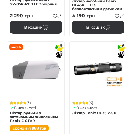
Ліхтар ручний Fenix
Ліхтар налобний Fenix
SW05R-RED LED чорний
HL45R LED з
безконтактним датчиком
2 290
грн
4 190
грн
В кошик
В кошик
6
6
-40%
6
6
(3)
(4)
В наявності
В наявності
Ліхтар ручний з
Ліхтар Fenix UC35 V2. 0
автономним живленням
Fenix E-STAR
Економія
888
грн