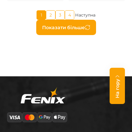
Поточна
1
2
3
4
Наступна
Page
Page
Page
Наступна
сторінка
сторінка
Розбивка
Показати більше
на
сторінки
На гору