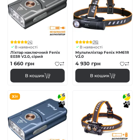
(4)
(16)
В наявності
В наявності
Ліхтар наключний Fenix
Мультиліхтар Fenix HM61R
E03R V2.0, сірий
V2.0
1 660
грн
4 930
грн
В кошик
В кошик
6
6
Хіт
6
6