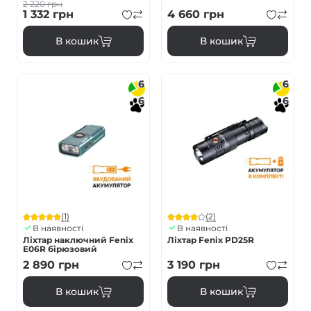
2 220
грн
1 332
грн
4 660
грн
В кошик
В кошик
6
6
6
6
(1)
(2)
В наявності
В наявності
Ліхтар наключний Fenix
Ліхтар Fenix PD25R
E06R бірюзовий
2 890
грн
3 190
грн
В кошик
В кошик