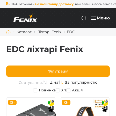
Щоб отримати
безкоштовну доставку
, вам залишилось замови
Меню
Каталог
Ліхтарі Fenix
EDC
EDC ліхтарі Fenix
Фільтрація
Ціна
За популярністю
Сортування:
Новинка
Хіт
Акція
6
6
Хіт
Хіт
6
6