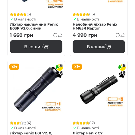
(3)
(16)
В наявності
В наявності
Ліхтар наключний Fenix
Налобний ліхтар Fenix
E03R V2.0, синій
HM65R Raptor
1 660
грн
4 990
грн
В кошик
В кошик
6
6
Хіт
Хіт
6
6
(4)
(17)
В наявності
В наявності
Ліхтар Fenix E01 V2. 0,
Ліхтар Fenix C7