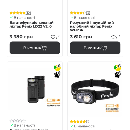
(12)
(3)
В наявності
В наявності
Багатофункціональний
Розумний індукційний
ліхтар Fenix LD22 V2. 0
налобний ліхтар Fenix
WH23R
3 380
грн
3 610
грн
В кошик
В кошик
6
6
6
6
(1)
В наявності
В наявності