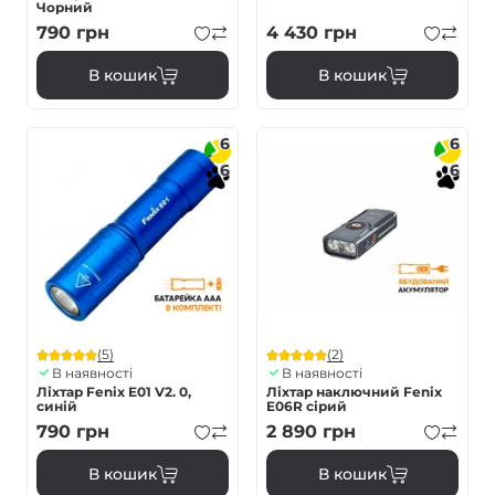
Чорний
790
грн
4 430
грн
В кошик
В кошик
6
6
6
6
(5)
(2)
В наявності
В наявності
Ліхтар Fenix E01 V2. 0,
Ліхтар наключний Fenix
синій
E06R сірий
790
грн
2 890
грн
В кошик
В кошик