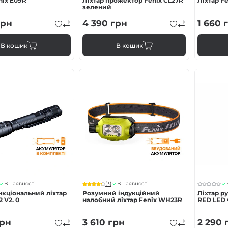
nix E09R
Ліхтар прожектор Fenix CL27R
Ліхтар F
зелений
рн
4 390
грн
1 660
г
В кошик
В кошик
(3)
В наявності
В наявності
нкціональний ліхтар
Розумний індукційний
Ліхтар р
 V2. 0
налобний ліхтар Fenix WH23R
RED LED
рн
3 610
грн
2 290