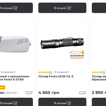
В кошик
В кошик
(4)
(1)
В наявності
В наявності
учний з автономним
Ліхтар Fenix UC35 V2. 0
Ліхтар н
м Fenix E-STAR
бірюзов
грн
рн
4 660
грн
2 890
2 220
грн
В кошик
В кошик