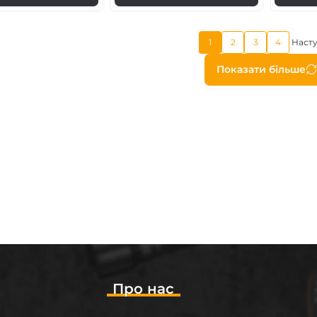
Поточна
1
2
3
4
Наст
Page
Page
Page
сторінка
Розбив
Показати більше
на
сторін
Про нас