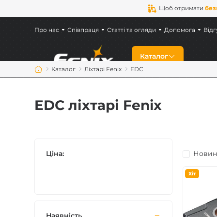
Щоб отримати
без
Про нас
Співпраця
Статті та огляди
Допомога
Відг
Каталог
Каталог
Ліхтарі Fenix
EDC
Знижки
EDC ліхтарі Fenix
Новинки
Ліхтарі Fenix
Ціна:
Новин
Ліхтарі для військ
Хіт
Акумулятори Feni
Наявність