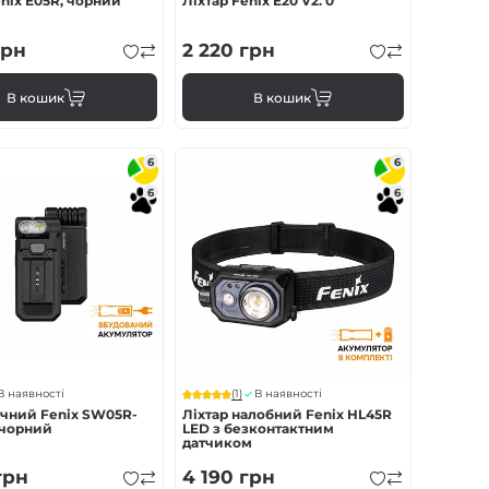
enix E05R, чорний
Ліхтар Fenix E20 V2. 0
рн
2 220
грн
В кошик
В кошик
6
6
6
6
(1)
В наявності
В наявності
учний Fenix SW05R-
Ліхтар налобний Fenix HL45R
 чорний
LED з безконтактним
датчиком
грн
4 190
грн