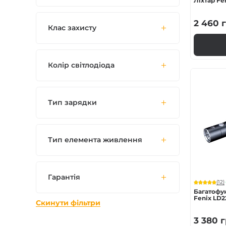
Ліхтар Fe
2 460
г
Клас захисту
Колір світлодіода
Тип зарядки
Тип елемента живлення
Гарантія
(12)
Багатофу
Fenix LD22
Скинути фільтри
3 380
г