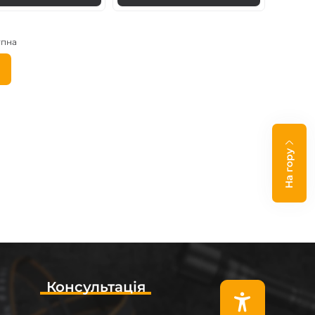
упна
Наступна
сторінка
ка
ки
На гору
Консультація