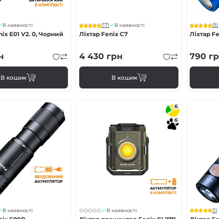
(17)
(5)
В наявності
В наявності
nix E01 V2. 0, Чорний
Ліхтар Fenix C7
Ліхтар Fe
н
4 430
грн
790
гр
В кошик
В кошик
6
6
(1)
В наявності
В наявності