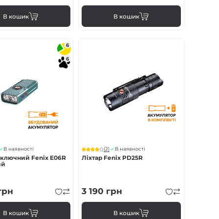
В кошик
В кошик
6
6
(2)
В наявності
В наявності
аключний Fenix E06R
Ліхтар Fenix PD25R
ий
грн
3 190
грн
В кошик
В кошик