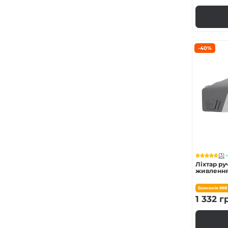
-40%
(3)
Ліхтар р
живлення
Економія
888
1 332
г