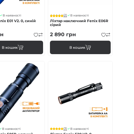
(2)
В наявності
В наявності
nix E01 V2. 0, синій
Ліхтар наключний Fenix E06R
сірий
н
2 890
грн
В кошик
В кошик
(3)
В наявності
В наявності