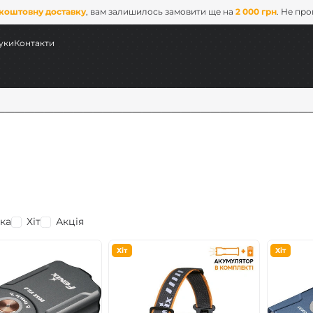
коштовну доставку
, вам залишилось замовити ще на
2 000 грн
. Не пр
уки
Контакти
ка
Хіт
Акція
ових
Хіт
Хіт
x