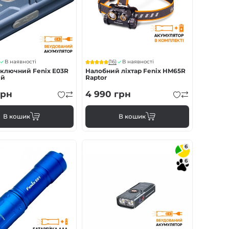
(16)
В наявності
В наявності
аключний Fenix E03R
Налобний ліхтар Fenix HM65R
ій
Raptor
рн
4 990
грн
В кошик
В кошик
6
6