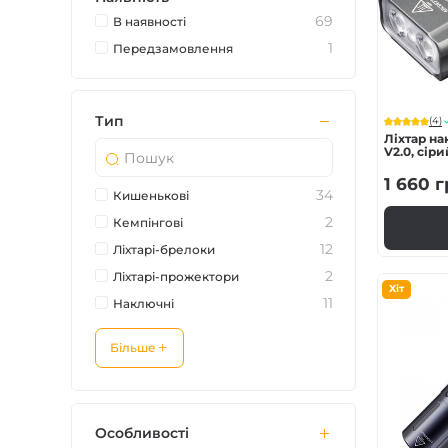
Зарядні пристрої F
69
В наявностi
1
Передзамовлення
Аксесуари для ліхт
Тип
(4)
Ліхтар н
V2.0, сіри
1 660
г
34
Кишенькові
2
Кемпінгові
12
Ліхтарі-брелоки
2
Ліхтарі-прожектори
Хіт
11
Наключні
Більше
Особливості