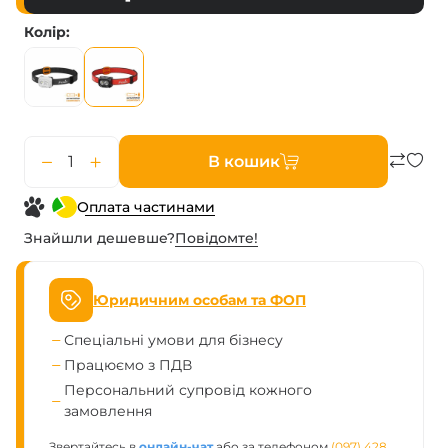
Колір
В кошик
Оплата частинами
Знайшли дешевше?
Повiдомте!
Юридичним особам та ФОП
Спеціальні умови для бізнесу
Працюємо з ПДВ
Персональний супровід кожного
замовлення
Звертайтесь в
онлайн-чат
або за телефоном
(097) 428 