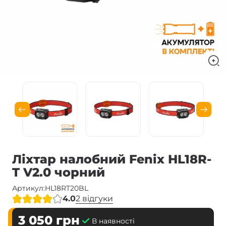
Ліхтар налобний Fenix HL18R-
T V2.0 чорний
Артикул:
HL18RT20BL
4.0
2 відгуки
3 050
грн
В наявності