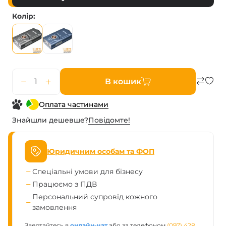
Колір
В кошик
Оплата частинами
Знайшли дешевше?
Повiдомте!
Юридичним особам та ФОП
Спеціальні умови для бізнесу
Працюємо з ПДВ
Персональний супровід кожного
замовлення
Звертайтесь в
онлайн-чат
або за телефоном
(097) 428 