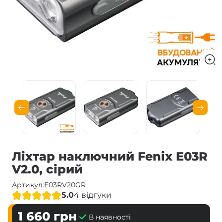
Ліхтар наключний Fenix E03R
V2.0, сірий
Артикул:
E03RV20GR
5.0
4 відгуки
1 660
грн
В наявності