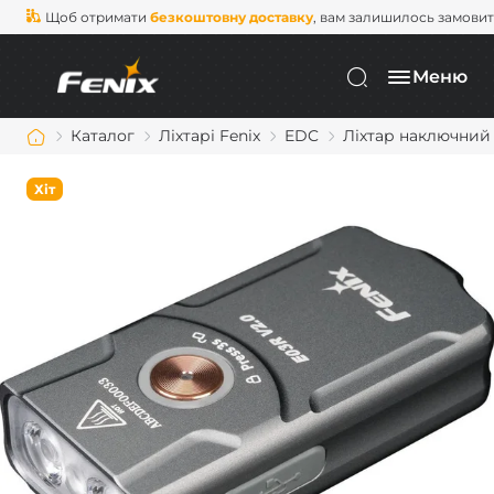
Щоб отримати
безкоштовну доставку
, вам залишилось замови
Меню
Каталог
Ліхтарі Fenix
EDC
Ліхтар наключний 
Хіт