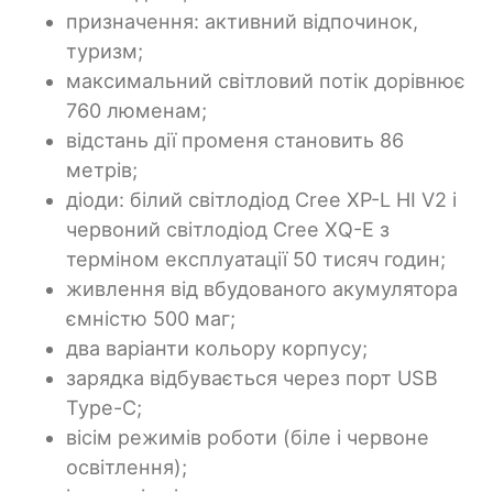
призначення: активний відпочинок,
туризм;
максимальний світловий потік дорівнює
760 люменам;
відстань дії променя становить 86
метрів;
діоди: білий світлодіод Cree XP-L HI V2 і
червоний світлодіод Cree XQ-E з
терміном експлуатації 50 тисяч годин;
живлення від вбудованого акумулятора
ємністю 500 маг;
два варіанти кольору корпусу;
зарядка відбувається через порт USB
Type-C;
вісім режимів роботи (біле і червоне
освітлення);