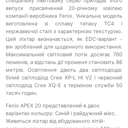
спеціальну лімітовану серію приладів. Його
випуск присвячений 20-річному ювілею
компанії-виробника Fenix. Унікальна модель
виготовлена зі сплаву титану TC4 і
нержавіючої сталі з характерною текстурою.
Цей ліхтар визначається, як EDC-варіант -
він зроблений для щоденного використання.
Максимальний світловий потік досягає 760
люменів, а відстань дії променя становить 86
метрів. Освітлення дають два світлодіода:
білий світлодіод Cree XP-L HI V2 і червоний
світлодіод Cree XQ-E з терміном служби 50
тисяч годин.
Fenix APEX 20 представлений в двох
варіантах кольору: Синій і райдужний мікс.
Живиться ліхтар від вбудованого літій-