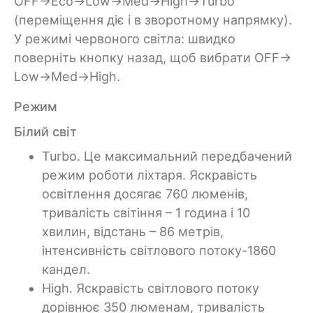
OFF→Eco→Low→Med→High→Turbo
(переміщення діє і в зворотному напрямку).
У режимі червоного світла: швидко
поверніть кнопку назад, щоб вибрати OFF→
Low→Med→High.
Режим
Білий світ
Turbo. Це максимальний передбачений
режим роботи ліхтаря. Яскравість
освітлення досягає 760 люменів,
тривалість світіння – 1 година і 10
хвилин, відстань – 86 метрів,
інтенсивність світлового потоку-1860
кандел.
High. Яскравість світлового потоку
дорівнює 350 люменам, тривалість