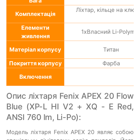
Вага
Ліхтар, кільце на ключ
Комплектація
Елементи
1хВласний Li-Polyme
живлення
Матеріал корпусу
Титан
Покриття корпусу
Фарба
Включення
Опис ліхтаря Fenix APEX 20 Flow
Blue (XP-L HI V2 + XQ - E Red,
ANSI 760 lm, Li-Po):
Модель ліхтаря Fenix APEX 20 являє собою