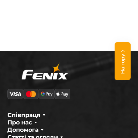
На гору
Співпраця
Про нас
Допомога
Статті та огляди