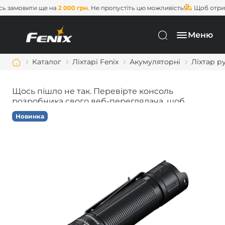
 замовити ще на
2 000 грн
. Не пропустіть цю можливість!
Щоб отрима
Меню
Каталог
Ліхтарі Fenix
Акумуляторні
Ліхтар р
Щось пішло не так. Перевірте консоль
розробника свого веб-переглядача, щоб
дізнатися більше.
Новинка