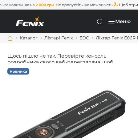
замовити ще на
2 000 грн
. Не пропустіть цю можливість!
Щоб отрима
Меню
Каталог
Ліхтарі Fenix
EDC
Ліхтар Fenix E06R
Щось пішло не так. Перевірте консоль
розробника свого веб-переглядача, щоб
дізнатися більше.
Новинка