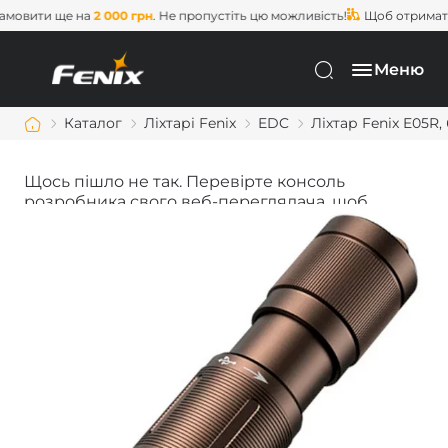
овити ще на
2 000 грн
. Не пропустіть цю можливість!
Щоб отримати
б
Меню
Каталог
Ліхтарі Fenix
EDC
Ліхтар Fenix E05R
Щось пішло не так. Перевірте консоль
розробника свого веб-переглядача, щоб
дізнатися більше.