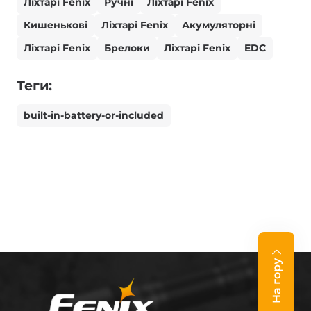
Ліхтарі Fenix
Ручні
Ліхтарі Fenix
Кишенькові
Ліхтарі Fenix
Акумуляторні
Ліхтарі Fenix
Брелоки
Ліхтарі Fenix
EDC
Теги:
built-in-battery-or-included
На гору