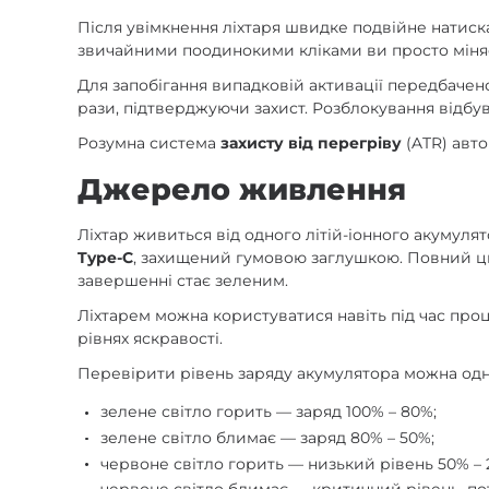
Після увімкнення ліхтаря швидке подвійне натиск
звичайними поодинокими кліками ви просто міняєт
Для запобігання випадковій активації передбаче
рази, підтверджуючи захист. Розблокування відбу
Розумна система
захисту від перегріву
(ATR) авто
Джерело живлення
Ліхтар живиться від одного літій-іонного акумуля
Type-C
, захищений гумовою заглушкою. Повний ц
завершенні стає зеленим.
Ліхтарем можна користуватися навіть під час проц
рівнях яскравості.
Перевірити рівень заряду акумулятора можна одн
зелене світло горить — заряд 100% – 80%;
зелене світло блимає — заряд 80% – 50%;
червоне світло горить — низький рівень 50% – 