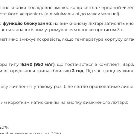
ання кнопки послідовно змінює колір світла: червоний ➔ зе
е його яскравість (від мінімальної до максимальної).
но
функцію блокування
: на вимкненому ліхтарі затисніть к
вається аналогічним утримуванням кнопки протягом 3 с.
матично знижує яскравість, якщо температура корпусу сяга
тора типу
16340 (950 мАг)
, що постачається в комплекті. За
икл заряджання триває близько
2 год
. Під час процесу жив
есу живлення: у такому разі біле світло працюватиме лише 
им коротким натисканням на кнопку вимкненого ліхтаря:
20%;