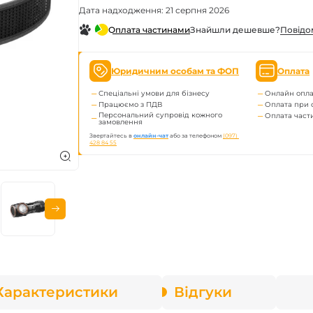
Дата надходження: 21 серпня 2026
enix
Знайшли дешевше?
Повiдо
Оплата частинами
арів
Юридичним особам та ФОП
Оплата
Спеціальні умови для бізнесу
Онлайн опла
Працюємо з ПДВ
Оплата при 
Персональний супровід кожного
Оплата час
замовлення
Звертайтесь в
онлайн-чат
або за телефоном
(097) 
428 84 55
Характеристики
Відгуки