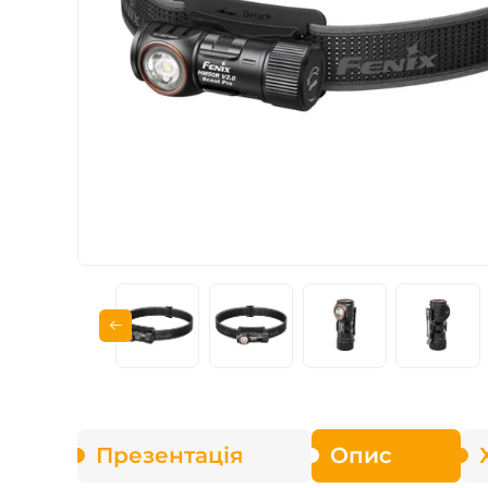
Зарядні пристрої F
Аксесуари для ліхт
Презентація
Опис