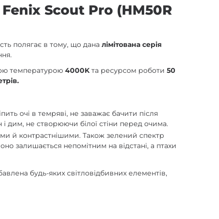
 Fenix Scout Pro (HM50R
сть полягає в тому, що дана
лімітована серія
ння.
ною температурою
4000K
та ресурсом роботи
50
етрів.
ить очі в темряві, не заважає бачити після
 і дим, не створюючи білої стіни перед очима.
шими й контрастнішими. Також зелений спектр
но залишається непомітним на відстані, а птахи
бавлена будь-яких світловідбивних елементів,