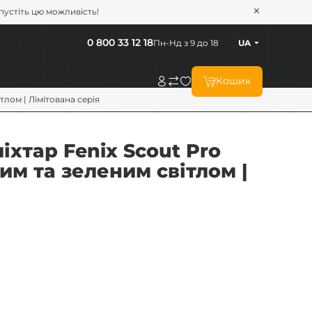
опустіть цю можливість!
0 800 33 12 18
Пн-Нд з 9 до 18
UA
Кошик
тлом | Лімітована серія
хтар Fenix Scout Pro
им та зеленим світлом |