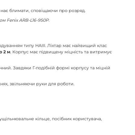
чинає блимати, сповіщаючи про розряд.
м Fenix ARB-L16-950P.
одуванням типу HAIII. Ліхтар має найвищий клас
о 2 м
. Корпус має підвищену міцність та витримує
ний. Завдяки Г-подібній формі корпусу та міцній
нях, звільняючи руки для роботи.
 ущільнювальне кільце, посібник користувача,