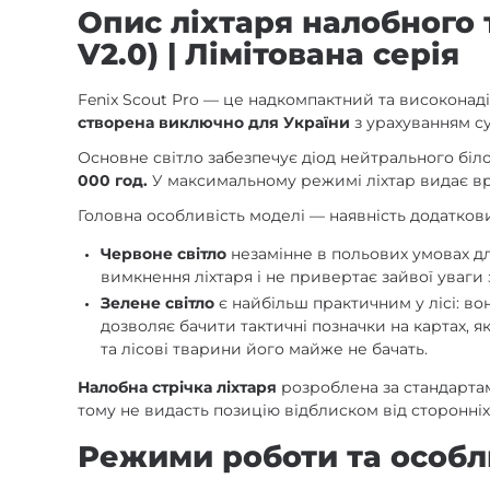
Опис ліхтаря налобного 
V2.0) | Лімітована серія
Fenix Scout Pro — це надкомпактний та високонаді
створена виключно для України
з урахуванням с
Основне світло забезпечує діод нейтрального біл
000 год.
У максимальному режимі ліхтар видає в
Головна особливість моделі — наявність додаткови
Червоне світло
незамінне в польових умовах дл
вимкнення ліхтаря і не привертає зайвої уваги
Зелене світло
є найбільш практичним у лісі: во
дозволяє бачити тактичні позначки на картах, 
та лісові тварини його майже не бачать.
Налобна стрічка ліхтаря
розроблена за стандартам
тому не видасть позицію відблиском від сторонніх
Режими роботи та особл