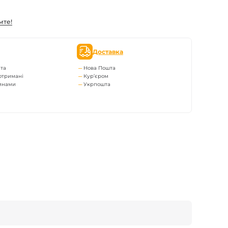
мте!
Доставка
та
Нова Пошта
отримані
Кур’єром
тинами
Укрпошта