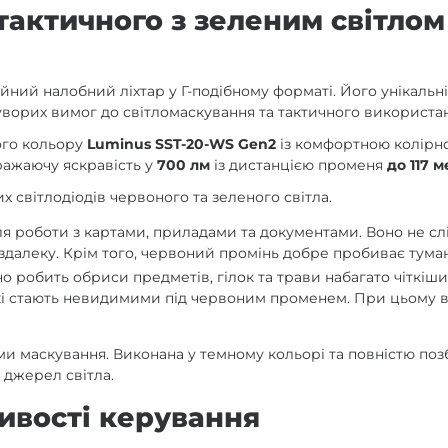
тактичного з зеленим світлом
йний налобний ліхтар у Г-подібному форматі. Його унікальні
уворих вимог до світломаскування та тактичного використа
ого кольору
Luminus SST-20-WS Gen2
із комфортною колір
ражаючу яскравість у
700 лм
із дистанцією променя
до 117 м
х світлодіодів червоного та зеленого світла.
я роботи з картами, приладами та документами. Воно не сліп
 здалеку. Крім того, червоний промінь добре пробиває туман
но робить обриси предметів, гілок та трави набагато чіткі
які стають невидимими під червоним променем. При цьому во
и маскування. Виконана у темному кольорі та повністю поз
 джерел світла.
ивості керування