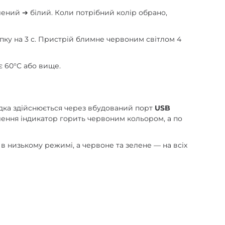
лений ➔ білий. Коли потрібний колір обрано,
нопку на 3 с. Пристрій блимне червоним світлом 4
є 60°C або вище.
рядка здійснюється через вбудований порт
USB
лення індикатор горить червоним кольором, а по
в низькому режимі, а червоне та зелене — на всіх