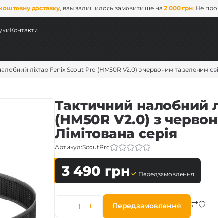
коштовну доставку
, вам залишилось замовити ще на
2 000 грн
. Не пр
уки
Контакти
алобний ліхтар Fenix Scout Pro (HM50R V2.0) з червоним та зеленим сві
Тактичний налобний лі
(HM50R V2.0) з червон
Лімітована серія
Артикул:
ScoutPro
3 490
грн
ових
Передзамовлення
x
Передзамовлення