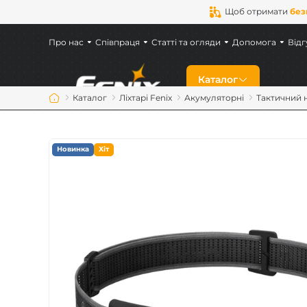
Щоб отримати
без
Про нас
Співпраця
Статті та огляди
Допомога
Відг
Каталог
Каталог
Ліхтарі Fenix
Акумуляторні
Тактичний н
Знижки
Новинка
Хіт
Новинки
Ліхтарі Fenix
Ліхтарі для військ
Акумулятори Feni