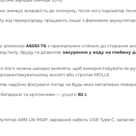
трібна зарядка (менше 20%).
но знижує яскравість до мінімуму, після чого індикатор по
сту від перерозряду працюють лише з фірмовим акумуляторо
го алюмінію
А6061-T6
з преміальним стійким до стирання ан
від пилу, бруду та дозволяє
занурення у воду на глибину д
ого його можна швидко вийняти, щоб використовувати як руч
і, розвантажувальному жилеті або стропах MOLLE.
яє надійно фіксувати ліхтар на будь-яких металевих поверх
 з батареєю та кріпленням — усього
82 г.
умулятор ARB-L16-950P, зарядний кабель USB Type-C, запасне