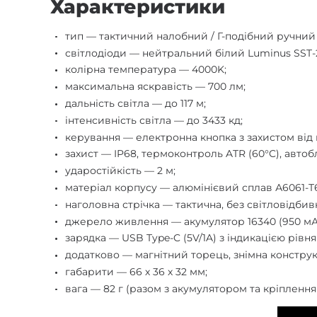
Характеристики
тип — тактичний налобний / Г-подібний ручний 
світлодіоди — нейтральний білий Luminus SST-
колірна температура — 4000K;
максимальна яскравість — 700 лм;
дальність світла — до 117 м;
інтенсивність світла — до 3433 кд;
керування — електронна кнопка з захистом від 
захист — IP68, термоконтроль ATR (60°C), автоб
ударостійкість — 2 м;
матеріал корпусу — алюмінієвий сплав А6061-T
наголовна стрічка — тактична, без світловідбив
джерело живлення — акумулятор 16340 (950 мАг
зарядка — USB Type-C (5V/1A) з індикацією рівня
додатково — магнітний торець, знімна конструк
габарити — 66 х 36 х 32 мм;
вага — 82 г (разом з акумулятором та кріплення