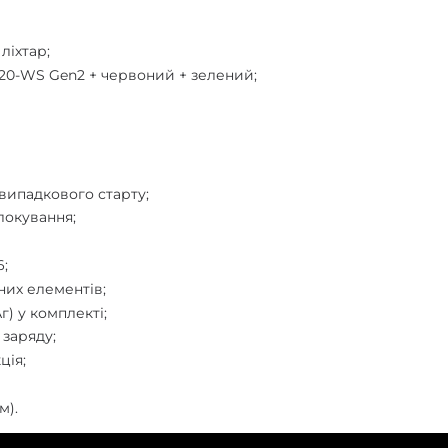
ліхтар;
20-WS Gen2 + червоний + зелений;
випадкового старту;
локування;
6;
них елементів;
) у комплекті;
 заряду;
ція;
м).