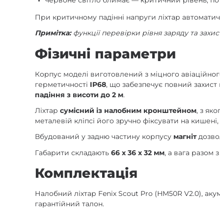
червоне світло блимає — критичний рівень, по
При критичному падінні напруги ліхтар автоматич
Примітка:
функції перевірки рівня заряду та захи
Фізичні параметри
Корпус моделі виготовлений з міцного авіаційно
герметичності
IP68
, що забезпечує повний захист 
падіння з висоти до 2 м
.
Ліхтар
сумісний із налобним кронштейном
, з як
металевій кліпсі його зручно фіксувати на кишен
Вбудований у задню частину корпусу
магніт
дозвол
Габарити складають
66 х 36 х 32 мм
, а вага разом
Комплектація
Налобний ліхтар Fenix Scout Pro (HM50R V2.0), ак
гарантійний талон.