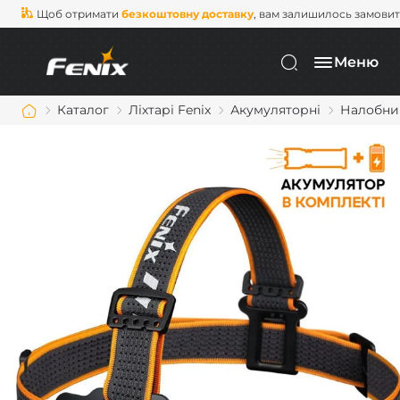
Щоб отримати
безкоштовну доставку
, вам залишилось замови
Меню
Каталог
Ліхтарі Fenix
Акумуляторні
Налобний