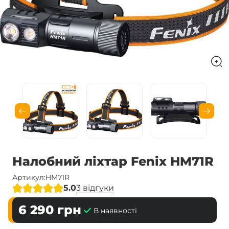
Налобний ліхтар Fenix HM71R
Артикул:
HM71R
5.0
3 відгуки
6 290
грн
В наявності