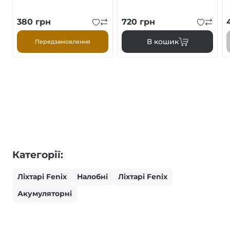
380
грн
720
грн
В кошик
Передзамовлення
Категорії:
Ліхтарі Fenix
Налобні
Ліхтарі Fenix
Акумуляторні