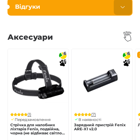
Відгуки
Аксесуари
6
6
6
6
(1)
(7)
Передзамовлення
В наявності
Стрічка для налобних
Зарядний пристрій Fenix
Л
ліхтарів Fenix, подвійна,
ARE-X1 v2.0
чорна (не відбиває світло)
AFH-02