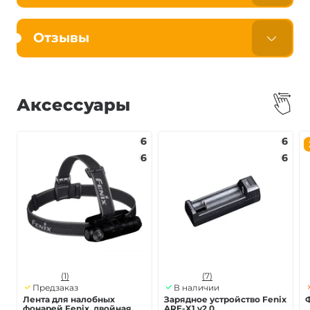
Отзывы
Аксессуары
6
6
6
6
(1)
(7)
Предзаказ
В наличии
Лента для налобных
Зарядное устройство Fenix
Ф
фонарей Fenix, двойная,
ARE-X1 v2.0