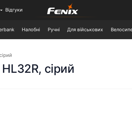
Відгуки
erbank
Налобні
Ручні
Для військових
Велосипе
сірий
 HL32R, сірий