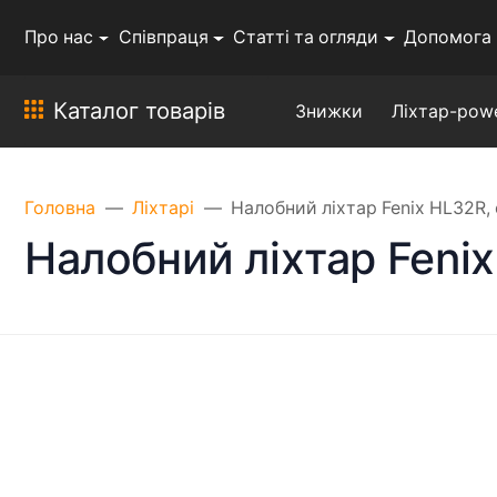
Про нас
Співпраця
Статті та огляди
Допомога
Каталог товарів
Знижки
Ліхтар-pow
Головна
Ліхтарі
Налобний ліхтар Fenix HL32R, 
Налобний ліхтар Fenix