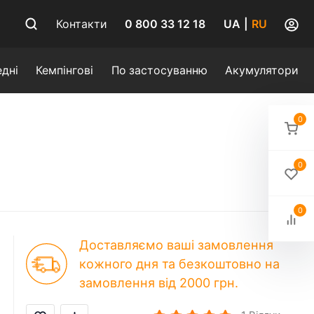
0 800 33 12 18
Контакти
UA
|
RU
дні
Кемпінгові
По застосуванню
Акумулятори
0
0
0
Доставляємо ваші замовлення
кожного дня та безкоштовно на
замовлення від 2000 грн.